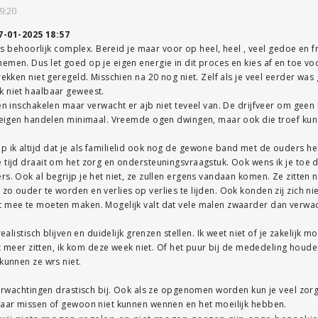
9:20
7-01-2025 18:57
t is behoorlijk complex. Bereid je maar voor op heel, heel , veel gedoe en f
emen. Dus let goed op je eigen energie in dit proces en kies af en toe voo
rekken niet geregeld. Misschien na 20 nog niet. Zelf als je veel eerder was 
k niet haalbaar geweest.
een inschakelen maar verwacht er ajb niet teveel van. De drijfveer om geen 
p eigen handelen minimaal. Vreemde ogen dwingen, maar ook die troef kun j
 ik altijd dat je als familielid ook nog de gewone band met de ouders h
 tijd draait om het zorg en ondersteuningsvraagstuk. Ook wens ik je toe
s. Ook al begrijp je het niet, ze zullen ergens vandaan komen. Ze zitten ni
zo ouder te worden en verlies op verlies te lijden. Ook konden zij zich n
t mee te moeten maken. Mogelijk valt dat vele malen zwaarder dan verwac
realistisch blijven en duidelijk grenzen stellen. Ik weet niet of je zakelijk mo
iet meer zitten, ik kom deze week niet. Of het puur bij de mededeling houde
 kunnen ze wrs niet.
 verwachtingen drastisch bij. Ook als ze opgenomen worden kun je veel zor
lkaar missen of gewoon niet kunnen wennen en het moeilijk hebben.