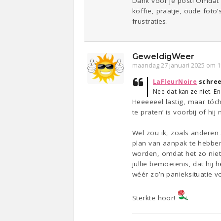
Dank voor je post! Omdat 
koffie, praatje, oude fot
frustraties.
GeweldigWeer
maandag 27 januari 2025 om 1
LaFleurNoire
schree
Nee dat kan ze niet. 
Heeeeeel lastig, maar tóch
te praten’ is voorbij of hij 
Wel zou ik, zoals anderen
plan van aanpak te hebben
worden, omdat het zo niet 
jullie bemoeienis, dat hij 
wéér zo’n panieksituatie 
Sterkte hoor!