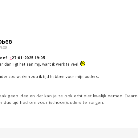
9b68
9:08
eef:
↑
27-01-2025 19:05
r dan ligt het aan mij, want ik werk te veel.
nder zou werken zou ik tijd hebben voor mijn ouders.
 geen idee en dat kan je ze ook echt niet kwalijk nemen. Daarna
en dus tijd had om voor (schoon)ouders te zorgen.