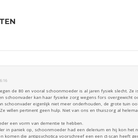
ATEN
ld & Recht
Reizen
Seks
Gezondheid
Coronavirus
Overig
COVID-19
Kinderen
Digi
Eten
Mode &
Zwanger
Psyche
Beauty
Viva zoekt
Aangeboden
Gevraagd
Horen
Doen
Zien
6:16
gen de 80 en vooral schoonmoeder is al jaren fysiek slecht. Ze is
en schoonvader kan haar fysieke zorg wegens fors overgewicht o
n schoonvader eigenlijk niet meer onderhouden, de grote tuin ook
Ze willen pertinent geen hulp. Niet van ons en thuiszorg al helemaa
oeder een vorm van dementie te hebben.
er in paniek op, schoonmoeder had een delerium en hij kon het n
en komen die antipsychotica voorschreef een een ct-scan heeft ge