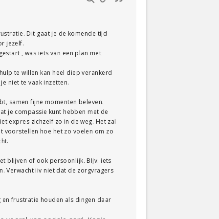
rustratie. Dit gaat je de komende tijd
r jezelf.
gestart , was iets van een plan met
hulp te willen kan heel diep verankerd
e niet te vaak inzetten.
ebt, samen fijne momenten beleven.
 dat je compassie kunt hebben met de
et expres zichzelf zo in de weg. Het zal
iet voorstellen hoe het zo voelen om zo
ht.
et blijven of ook persoonlijk. BIjv. iets
n. Verwacht iiv niet dat de zorgvragers
g en frustratie houden als dingen daar