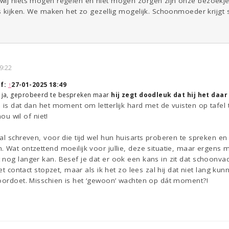
wij niets mogen regelen en niet mogen zorgen zijn onze bezoekjes
o’s kijken. We maken het zo gezellig mogelijk. Schoonmoeder krijg
9:22
f:
↑
27-01-2025 18:49
En ja, geprobeerd te bespreken maar
hij zegt doodleuk dat hij het daar
 is dat dan het moment om letterlijk hard met de vuisten op tafel 
nou wil of niet!
 al schreven, voor die tijd wel hun huisarts proberen te spreken
. Wat ontzettend moeilijk voor jullie, deze situatie, maar ergen
nog langer kan. Besef je dat er ook een kans in zit dat schoonvad
het contact stopzet, maar als ik het zo lees zal hij dat niet lang ku
voordoet. Misschien is het ‘gewoon’ wachten op dát moment?!