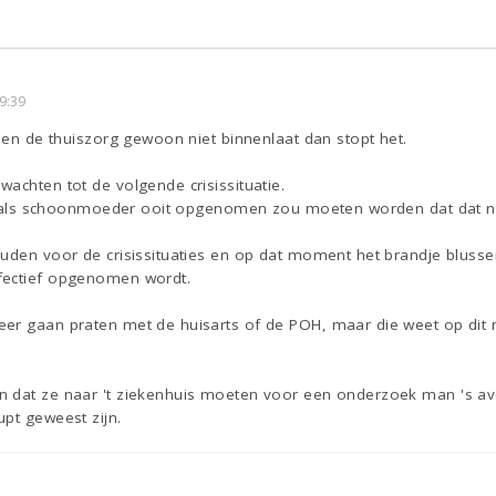
9:39
l en de thuiszorg gewoon niet binnenlaat dan stopt het.
achten tot de volgende crisissituatie.
dat als schoonmoeder ooit opgenomen zou moeten worden dat dat nie
ouden voor de crisissituaties en op dat moment het brandje blusse
fectief opgenomen wordt.
er gaan praten met de huisarts of de POH, maar die weet op dit m
 dat ze naar 't ziekenhuis moeten voor een onderzoek man 's av
pt geweest zijn.