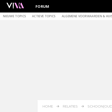
FORUM
NIEUWE TOPICS
ACTIEVE TOPICS
ALGEMENE VOORWAARDEN & HUI
HOME
RELATIES
SCHOON(OUDE