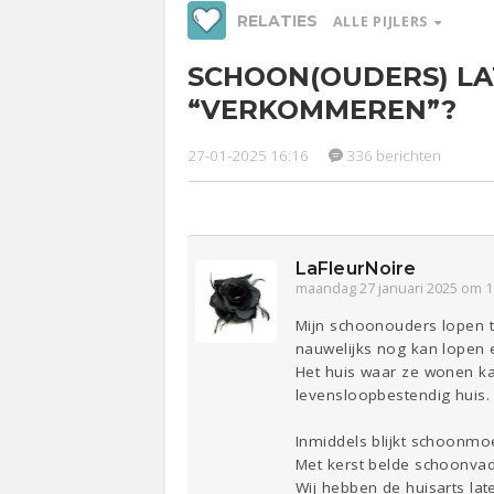
RELATIES
ALLE PIJLERS
SCHOON(OUDERS) L
Werk &
Ge
“VERKOMMEREN”?
Studie
27-01-2025 16:16
336 berichten
Relaties
Entertainment
Lijf & Lijn
Sport
Contact
LaFleurNoire
maandag 27 januari 2025 om 1
Mijn schoonouders lopen te
nauwelijks nog kan lopen 
Het huis waar ze wonen ka
levensloopbestendig huis. 
Inmiddels blijkt schoonm
Met kerst belde schoonvad
Wij hebben de huisarts lat