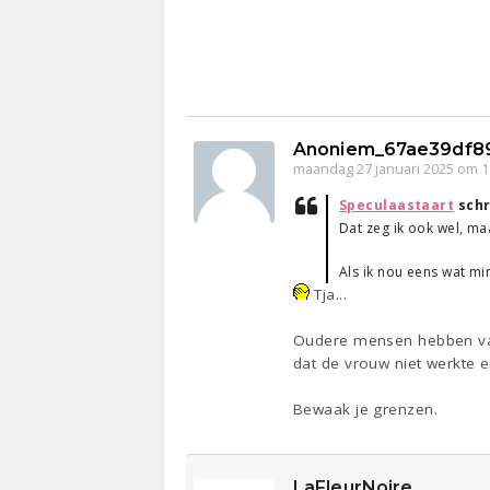
Anoniem_67ae39df8
maandag 27 januari 2025 om 1
Speculaastaart
schr
Dat zeg ik ook wel, maa
Als ik nou eens wat mi
Tja...
Oudere mensen hebben vaak
dat de vrouw niet werkte 
Bewaak je grenzen.
LaFleurNoire