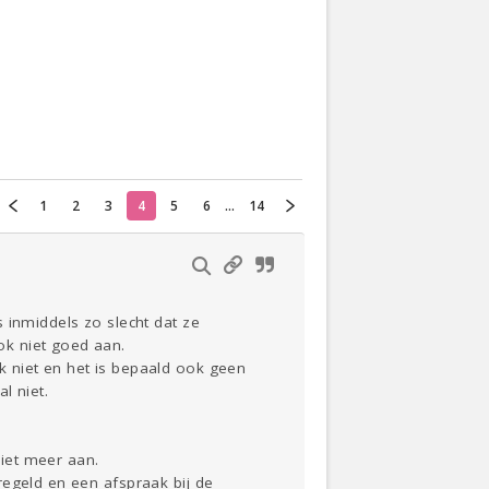
Actueel
Oekraïne
Thuis
Klussen
1
2
3
4
5
6
...
14
Lezen
 inmiddels zo slecht dat ze
ok niet goed aan.
 niet en het is bepaald ook geen
l niet.
iet meer aan.
regeld en een afspraak bij de