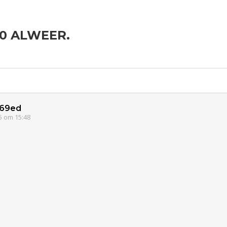
30 ALWEER.
ld & Recht
Reizen
Gezondheid
Coronavirus
Overig
COVID-19
Seks
Kinderen
Digi
Eten
Mode &
Zwanger
Psyche
Beauty
Viva zoekt
Aangeboden
Gevraagd
Horen
Doen
Zien
69ed
5 om 15:48