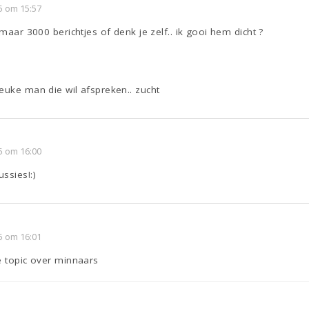
5 om 15:57
 maar 3000 berichtjes of denk je zelf.. ik gooi hem dicht ?
euke man die wil afspreken.. zucht
5 om 16:00
ssies!:)
5 om 16:01
e topic over minnaars