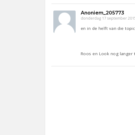
Anoniem_205773
donderdag 17 september 201
en in de helft van die topics
Roos en Look nog langer t