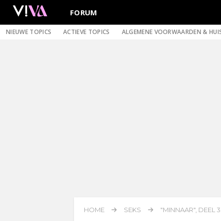
FORUM
NIEUWE TOPICS
ACTIEVE TOPICS
ALGEMENE VOORWAARDEN & HUI
HOME
SEKS
"MINNAAR", DEEL 3