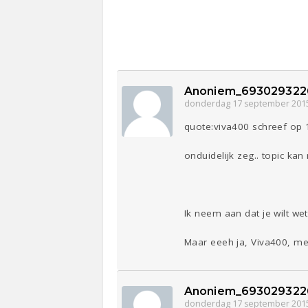
Anoniem_693029322
donderdag 17 september 201
quote:viva400 schreef op
onduidelijk zeg.. topic kan
Ik neem aan dat je wilt we
Maar eeeh ja, Viva400, met 
Anoniem_693029322
donderdag 17 september 201