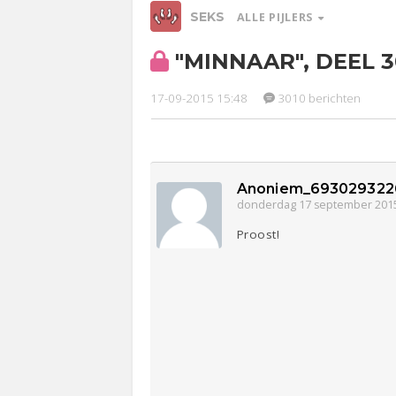
SEKS
ALLE PIJLERS
"MINNAAR", DEEL 
Relaties
Werk &
Ge
Studie
17-09-2015 15:48
3010 berichten
Entertainment
Lijf & Lijn
Sport
Contact
Anoniem_693029322
donderdag 17 september 201
Proost!