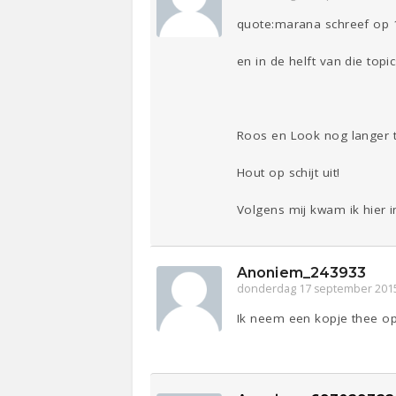
quote:marana schreef op 
en in de helft van die topics
Roos en Look nog langer t
Hout op schijt uit!
Volgens mij kwam ik hier in
Anoniem_243933
donderdag 17 september 201
Ik neem een kopje thee op