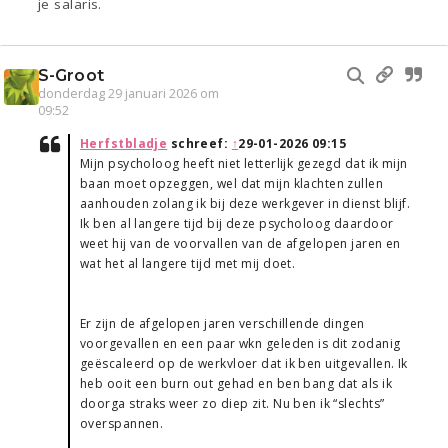
je salaris.
S-Groot
donderdag 29 januari 2026 om
09:52
Herfstbladje
schreef:
↑
29-01-2026 09:15
Mijn psycholoog heeft niet letterlijk gezegd dat ik mijn
baan moet opzeggen, wel dat mijn klachten zullen
aanhouden zolang ik bij deze werkgever in dienst blijf.
Ik ben al langere tijd bij deze psycholoog daardoor
weet hij van de voorvallen van de afgelopen jaren en
wat het al langere tijd met mij doet.
Er zijn de afgelopen jaren verschillende dingen
voorgevallen en een paar wkn geleden is dit zodanig
geëscaleerd op de werkvloer dat ik ben uitgevallen. Ik
heb ooit een burn out gehad en ben bang dat als ik
doorga straks weer zo diep zit. Nu ben ik “slechts”
overspannen.