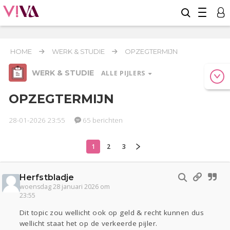
HOME
WERK & STUDIE
OPZEGTERMIJN
WERK & STUDIE
ALLE PIJLERS
OPZEGTERMIJN
28-01-2026 23:55
65 berichten
Relaties
Geld & Recht
Reizen
1
2
3
Werk & Studie
Seks
Gezondheid
Coronavirus
Overig
COVID-19
Herfstbladje
Actueel
Oekraïne
Entertainment
Lijf & Lijn
woensdag 28 januari 2026 om
23:55
Kinderen
Digi
Eten
Mode & Beauty
Zwanger
Psyche
Thuis
Klussen
Dit topic zou wellicht ook op geld & recht kunnen dus
wellicht staat het op de verkeerde pijler.
Sport
Contact
Viva zoekt
Aangeboden