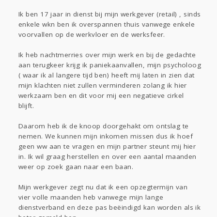
Gevraagd
Horen
Doen
Zien
Ik ben 17 jaar in dienst bij mijn werkgever (retail) , sinds
Lezen
enkele wkn ben ik overspannen thuis vanwege enkele
voorvallen op de werkvloer en de werksfeer.
Ik heb nachtmerries over mijn werk en bij de gedachte
aan terugkeer krijg ik paniekaanvallen, mijn psycholoog
( waar ik al langere tijd ben) heeft mij laten in zien dat
mijn klachten niet zullen verminderen zolang ik hier
werkzaam ben en dit voor mij een negatieve cirkel
blijft.
Daarom heb ik de knoop doorgehakt om ontslag te
nemen. We kunnen mijn inkomen missen dus ik hoef
geen ww aan te vragen en mijn partner steunt mij hier
in. Ik wil graag herstellen en over een aantal maanden
weer op zoek gaan naar een baan.
Mijn werkgever zegt nu dat ik een opzegtermijn van
vier volle maanden heb vanwege mijn lange
dienstverband en deze pas beëindigd kan worden als ik