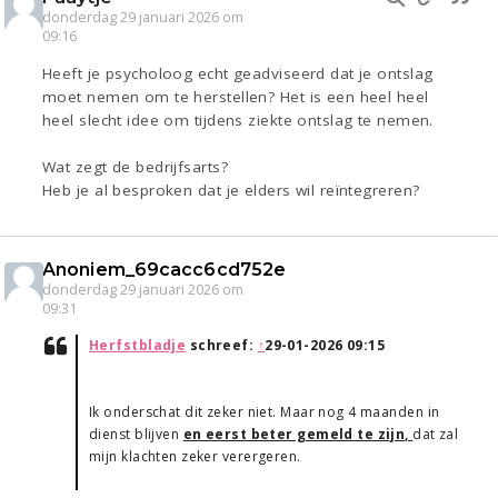
donderdag 29 januari 2026 om
09:16
Heeft je psycholoog echt geadviseerd dat je ontslag
moet nemen om te herstellen? Het is een heel heel
heel slecht idee om tijdens ziekte ontslag te nemen.
Wat zegt de bedrijfsarts?
Heb je al besproken dat je elders wil reïntegreren?
Anoniem_69cacc6cd752e
donderdag 29 januari 2026 om
09:31
Herfstbladje
schreef:
↑
29-01-2026 09:15
Ik onderschat dit zeker niet. Maar nog 4 maanden in
dienst blijven
en eerst beter gemeld te zijn,
dat zal
mijn klachten zeker verergeren.