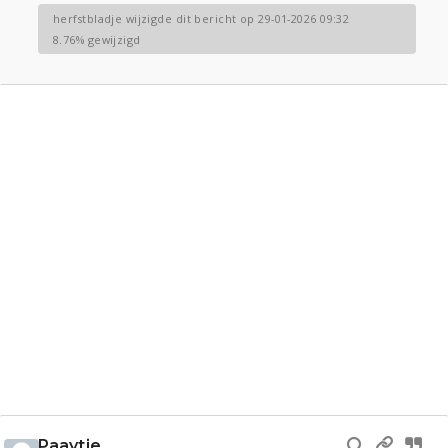
herfstbladje wijzigde dit bericht op 29-01-2026 09:32
8.76% gewijzigd
Paaytje