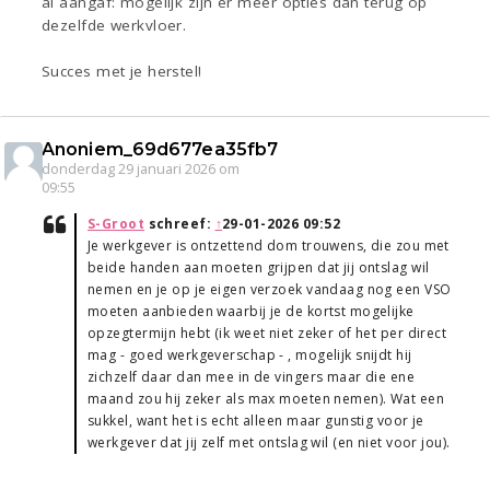
al aangaf: mogelijk zijn er meer opties dan terug op
dezelfde werkvloer.
Succes met je herstel!
Anoniem_69d677ea35fb7
donderdag 29 januari 2026 om
09:55
S-Groot
schreef:
↑
29-01-2026 09:52
Je werkgever is ontzettend dom trouwens, die zou met
beide handen aan moeten grijpen dat jij ontslag wil
nemen en je op je eigen verzoek vandaag nog een VSO
moeten aanbieden waarbij je de kortst mogelijke
opzegtermijn hebt (ik weet niet zeker of het per direct
mag - goed werkgeverschap - , mogelijk snijdt hij
zichzelf daar dan mee in de vingers maar die ene
maand zou hij zeker als max moeten nemen). Wat een
sukkel, want het is echt alleen maar gunstig voor je
werkgever dat jij zelf met ontslag wil (en niet voor jou).