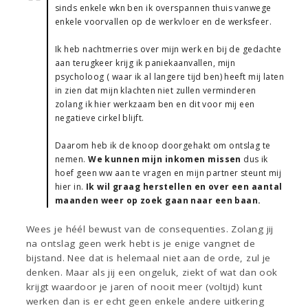
sinds enkele wkn ben ik overspannen thuis vanwege
enkele voorvallen op de werkvloer en de werksfeer.
Ik heb nachtmerries over mijn werk en bij de gedachte
aan terugkeer krijg ik paniekaanvallen, mijn
psycholoog ( waar ik al langere tijd ben) heeft mij laten
in zien dat mijn klachten niet zullen verminderen
zolang ik hier werkzaam ben en dit voor mij een
negatieve cirkel blijft.
Daarom heb ik de knoop doorgehakt om ontslag te
nemen.
We kunnen mijn inkomen missen
dus ik
hoef geen ww aan te vragen en mijn partner steunt mij
hier in.
Ik wil graag herstellen en over een aantal
maanden weer op zoek gaan naar een baan.
Wees je héél bewust van de consequenties. Zolang jij
na ontslag geen werk hebt is je enige vangnet de
bijstand. Nee dat is helemaal niet aan de orde, zul je
denken. Maar als jij een ongeluk, ziekt of wat dan ook
krijgt waardoor je jaren of nooit meer (voltijd) kunt
werken dan is er echt geen enkele andere uitkering