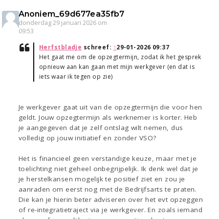
Anoniem_69d677ea35fb7
donderdag 29 januari 2026 om
09:53
Herfstbladje
schreef:
↑
29-01-2026 09:37
Het gaat me om de opzegtermijn, zodat ik het gesprek
opnieuw aan kan gaan met mijn werkgever (en dat is
iets waar ik tegen op zie)
Je werkgever gaat uit van de opzegtermijn die voor hen
geldt. Jouw opzegtermijn als werknemer is korter. Heb
je aangegeven dat je zelf ontslag wilt nemen, dus
volledig op jouw initiatief en zonder VSO?
Het is financieel geen verstandige keuze, maar met je
toelichting niet geheel onbegrijpelijk. Ik denk wel dat je
je herstelkansen mogelijk te positief ziet en zou je
aanraden om eerst nog met de Bedrijfsarts te praten.
Die kan je hierin beter adviseren over het evt opzeggen
of re-integratietraject via je werkgever. En zoals iemand