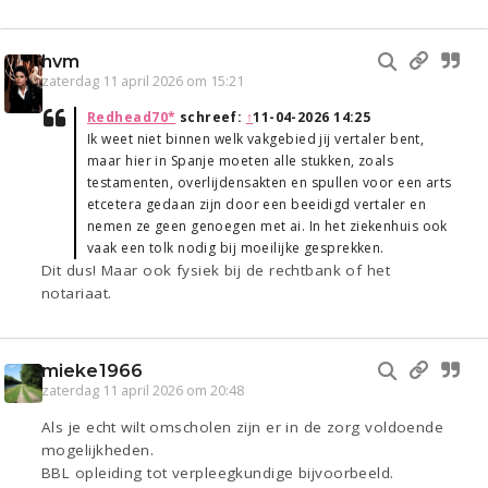
hvm
zaterdag 11 april 2026 om 15:21
Redhead70*
schreef:
↑
11-04-2026 14:25
Ik weet niet binnen welk vakgebied jij vertaler bent,
maar hier in Spanje moeten alle stukken, zoals
testamenten, overlijdensakten en spullen voor een arts
etcetera gedaan zijn door een beeidigd vertaler en
nemen ze geen genoegen met ai. In het ziekenhuis ook
vaak een tolk nodig bij moeilijke gesprekken.
Dit dus! Maar ook fysiek bij de rechtbank of het
notariaat.
mieke1966
zaterdag 11 april 2026 om 20:48
Als je echt wilt omscholen zijn er in de zorg voldoende
mogelijkheden.
BBL opleiding tot verpleegkundige bijvoorbeeld.