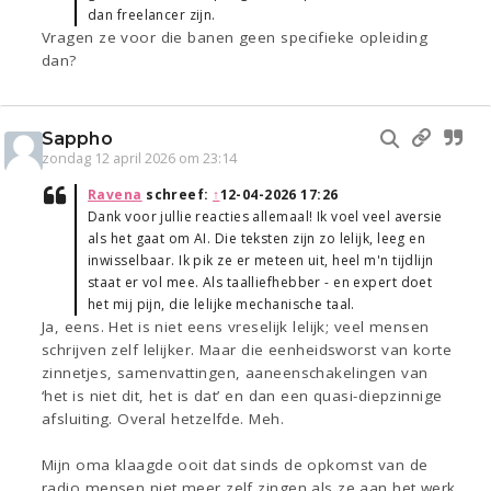
dan freelancer zijn.
Vragen ze voor die banen geen specifieke opleiding
dan?
Sappho
zondag 12 april 2026 om 23:14
Ravena
schreef:
↑
12-04-2026 17:26
Dank voor jullie reacties allemaal! Ik voel veel aversie
als het gaat om AI. Die teksten zijn zo lelijk, leeg en
inwisselbaar. Ik pik ze er meteen uit, heel m'n tijdlijn
staat er vol mee. Als taalliefhebber - en expert doet
het mij pijn, die lelijke mechanische taal.
Ja, eens. Het is niet eens vreselijk lelijk; veel mensen
schrijven zelf lelijker. Maar die eenheidsworst van korte
zinnetjes, samenvattingen, aaneenschakelingen van
‘het is niet dit, het is dat’ en dan een quasi-diepzinnige
afsluiting. Overal hetzelfde. Meh.
Mijn oma klaagde ooit dat sinds de opkomst van de
radio mensen niet meer zelf zingen als ze aan het werk