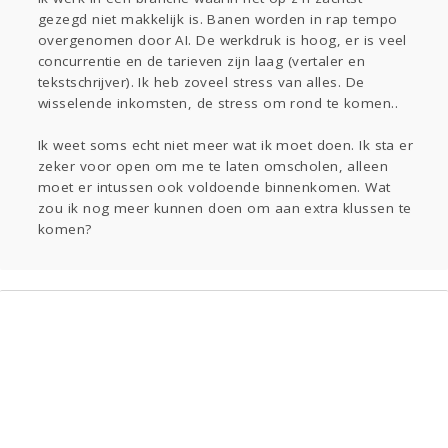
Sport
Contact
Viva zoekt
Aangeboden
gezegd niet makkelijk is. Banen worden in rap tempo
Gevraagd
Horen
Doen
Zien
overgenomen door AI. De werkdruk is hoog, er is veel
concurrentie en de tarieven zijn laag (vertaler en
Lezen
tekstschrijver). Ik heb zoveel stress van alles. De
wisselende inkomsten, de stress om rond te komen..
Ik weet soms echt niet meer wat ik moet doen. Ik sta er
zeker voor open om me te laten omscholen, alleen
moet er intussen ook voldoende binnenkomen. Wat
zou ik nog meer kunnen doen om aan extra klussen te
komen?