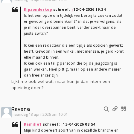
Kipzonderkop
schreef:
↑
12-04-2026 19:34
Is het een optie om tijdelijk werk erbij te zoeken zodat
er gewoon geld binnenkomt? En dat je vervolgens, als
je minder overspannen bent, verder zoekt naar de
juiste switch?
Ik ken een redacteur die een tijdje als opticien gewerkt
heeft. Gewoon in een winkel, met mensen, je geld komt
elke maand binnen.
Ik ken ook een talig persoon die bij de jeugdzorg is
gaan werken. Heel pittig, maar op een andere manier
dan freelancer zijn.
Lijkt me ook wel wat, maar kun je dan intern een
opleiding doen?
Ravena
maandag 13 april 2026 om 10:01
KamilleT
schreef:
↑
13-04-2026 08:54
Mijn kind opereert soort van in dezelfde branche en