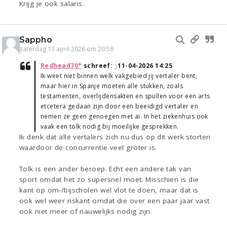
Krijg je ook salaris.
Sappho
zaterdag 11 april 2026 om 20:58
Redhead70*
schreef:
↑
11-04-2026 14:25
Ik weet niet binnen welk vakgebied jij vertaler bent,
maar hier in Spanje moeten alle stukken, zoals
testamenten, overlijdensakten en spullen voor een arts
etcetera gedaan zijn door een beeidigd vertaler en
nemen ze geen genoegen met ai. In het ziekenhuis ook
vaak een tolk nodig bij moeilijke gesprekken.
Ik denk dat alle vertalers zich nu dus op dit werk storten
waardoor de concurrentie veel groter is.
Tolk is een ander beroep. Echt een andere tak van
sport omdat het zo supersnel moet. Misschien is die
kant op om-/bijscholen wel vlot te doen, maar dat is
ook wel weer riskant omdat die over een paar jaar vast
ook niet meer of nauwelijks nodig zijn.