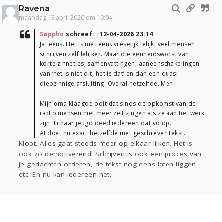
Ravena
maandag 13 april 2026 om 10:04
Sappho
schreef:
↑
12-04-2026 23:14
Ja, eens. Het is niet eens vreselijk lelijk; veel mensen
schrijven zelf lelijker. Maar die eenheidsworst van
korte zinnetjes, samenvattingen, aaneenschakelingen
van ‘het is niet dit, het is dat’ en dan een quasi-
diepzinnige afsluiting. Overal hetzelfde. Meh.
Mijn oma klaagde ooit dat sinds de opkomst van de
radio mensen niet meer zelf zingen als ze aan het werk
zijn. In haar jeugd deed iedereen dat volop.
AI doet nu exact hetzelfde met geschreven tekst.
Klopt. Alles gaat steeds meer op elkaar lijken. Het is
ook zo demotiverend. Schrijven is ook een proces van
je gedachten orderen, de tekst nog eens laten liggen
etc. En nu kan iedereen het.