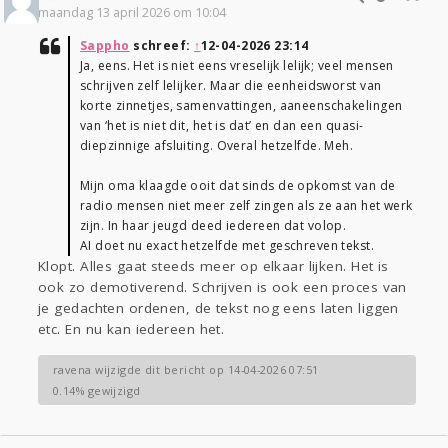
maandag 13 april 2026 om 10:04
Sappho
schreef:
↑
12-04-2026 23:14
Ja, eens. Het is niet eens vreselijk lelijk; veel mensen
schrijven zelf lelijker. Maar die eenheidsworst van
korte zinnetjes, samenvattingen, aaneenschakelingen
van ‘het is niet dit, het is dat’ en dan een quasi-
diepzinnige afsluiting. Overal hetzelfde. Meh.
Mijn oma klaagde ooit dat sinds de opkomst van de
radio mensen niet meer zelf zingen als ze aan het werk
zijn. In haar jeugd deed iedereen dat volop.
AI doet nu exact hetzelfde met geschreven tekst.
Klopt. Alles gaat steeds meer op elkaar lijken. Het is
ook zo demotiverend. Schrijven is ook een proces van
je gedachten ordenen, de tekst nog eens laten liggen
etc. En nu kan iedereen het.
ravena wijzigde dit bericht op 14-04-2026 07:51
0.14% gewijzigd