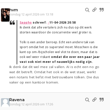
hvm
zondag 12 april 2026 om 13:18
Sappho
schreef:
↑
11-04-2026 20:58
Ik denk dat alle vertalers zich nu dus op dit werk
storten waardoor de concurrentie veel groter is.
Tolk is een ander beroep. Echt een andere tak van
sport omdat het zo supersnel moet. Misschien is die
kant op om-/bijscholen wel vlot te doen, maar dat is
ook wel weer riskant
omdat die over een paar jaar
vast ook niet meer of nauwelijks nodig zijn.
Ik denk dat dit wel mee zal vallen. AI is echt een no go
wat dit betreft. Omdat het ook in de wet staat, werkt
een notaris het liefst met betrouwbare tolken. Die dus
vaker op een kantoor komen.
Ravena
zondag 12 april 2026 om 17:26