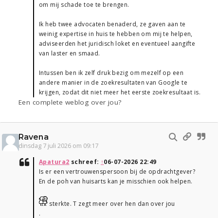
om mij schade toe te brengen.
Ik heb twee advocaten benaderd, ze gaven aan te
weinig expertise in huis te hebben om mij te helpen,
adviseerden het juridisch loket en eventueel aangifte
van laster en smaad.
Intussen ben ik zelf druk bezig om mezelf op een
andere manier in de zoekresultaten van Google te
krijgen, zodat dit niet meer het eerste zoekresultaat is.
Een complete weblog over jou?
Ravena
dinsdag 7 juli 2026 om 09:17
Apatura2
schreef:
↑
06-07-2026 22:49
Is er een vertrouwenspersoon bij de opdrachtgever?
En de poh van huisarts kan je misschien ook helpen.
sterkte. T zegt meer over hen dan over jou
.