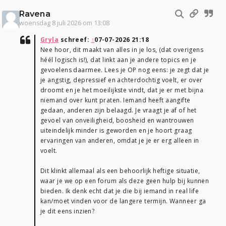
Ravena
woensdag 8 juli 2026 om 13:08
Gryla
schreef:
↑
07-07-2026 21:18
Nee hoor, dit maakt van alles in je los, (dat overigens
héél logisch is!), dat linkt aan je andere topics en je
gevoelens daarmee. Lees je OP nog eens: je zegt dat je
je angstig, depressief en achterdochtig voelt, er over
droomt en je het moeilijkste vindt, dat je er met bijna
niemand over kunt praten. Iemand heeft aangifte
gedaan, anderen zijn belaagd. Je vraagt je af of het
gevoel van onveiligheid, boosheid en wantrouwen
uiteindelijk minder is geworden en je hoort graag
ervaringen van anderen, omdat je je er erg alleen in
voelt.
Dit klinkt allemaal als een behoorlijk heftige situatie,
waar je we op een forum als deze geen hulp bij kunnen
bieden. Ik denk echt dat je die bij iemand in real life
kan/moet vinden voor de langere termijn. Wanneer ga
je dit eens inzien?