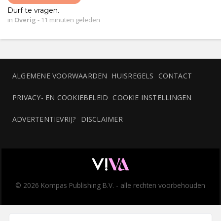
Durf te vragen.
in
Overig
-
11 minuten geleden
ALGEMENE VOORWAARDEN
HUISREGELS
CONTACT
PRIVACY- EN COOKIEBELEID
COOKIE INSTELLINGEN
ADVERTENTIEVRIJ?
DISCLAIMER
© 2026 Kompas Publishing B.V. - alle rechten voorbehouden