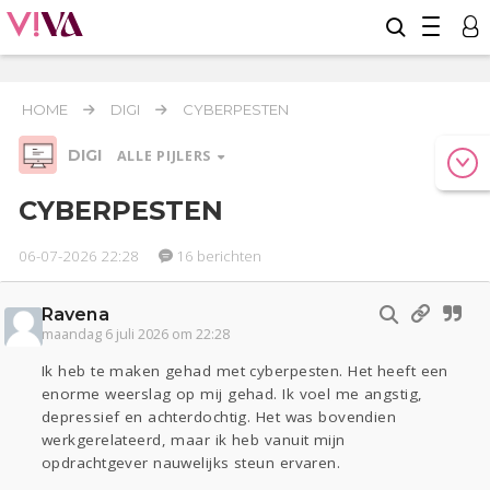
HOME
DIGI
CYBERPESTEN
DIGI
ALLE PIJLERS
CYBERPESTEN
06-07-2026 22:28
16 berichten
Relaties
Werk & Studie
Geld & Recht
Reizen
Seks
Gezondheid
Coronavirus
Overig
COVID-19
Ravena
Actueel
Oekraïne
Entertainment
Lijf & Lijn
maandag 6 juli 2026 om 22:28
Kinderen
Eten
Mode & Beauty
Ik heb te maken gehad met cyberpesten. Het heeft een
enorme weerslag op mij gehad. Ik voel me angstig,
depressief en achterdochtig. Het was bovendien
Digi
werkgerelateerd, maar ik heb vanuit mijn
Zwanger
Psyche
Thuis
Klussen
opdrachtgever nauwelijks steun ervaren.
Sport
Contact
Viva zoekt
Aangeboden