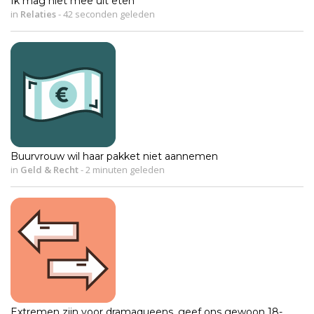
Ik mag niet mee uit eten
in
Relaties
-
42 seconden geleden
Buurvrouw wil haar pakket niet aannemen
in
Geld & Recht
-
2 minuten geleden
Extremen zijn voor dramaqueens, geef ons gewoon 18-