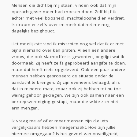
Mensen die dicht bij mij staan, vinden ook dat mijn
Gevraagd
Horen
Doen
Zien
opdrachtgever meer had moeten doen. Zelf blijf ik
Lezen
achter met veel boosheid, machteloosheid en verdriet.
Ik droom er zelfs over en merk dat het me nog
dagelijks bezighoudt.
Het moeilijkste vind ik misschien nog wel dat ik er met
bijna niemand over kan praten. Alleen een andere
vrouw, die ook slachtoffer is geworden, begrijpt wat ik
doormaak. Zij heeft zelfs geprobeerd aangifte te doen,
maar dat heeft niets opgeleverd. Ook een paar andere
mensen hebben geprobeerd de situatie onder de
aandacht te brengen. Zij zijn eveneens belaagd, al is
dat in mindere mate, maar ook zij hebben tot nu toe
weinig gehoor gekregen. We zijn ook samen naar een
beroepsvereniging gestapt, maar die wilde zich niet
erin mengen.
Ik vraag me af of er meer mensen zijn die iets
vergelijkbaars hebben meegemaakt. Hoe zijn jullie
hiermee omgegaan? Is het gevoel van onveiligheid,