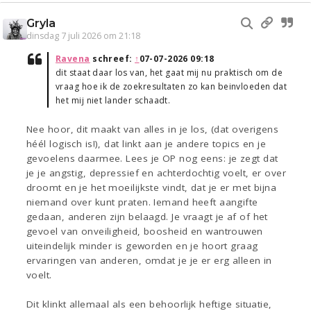
Gryla
dinsdag 7 juli 2026 om 21:18
Ravena
schreef:
↑
07-07-2026 09:18
dit staat daar los van, het gaat mij nu praktisch om de
vraag hoe ik de zoekresultaten zo kan beinvloeden dat
het mij niet lander schaadt.
Nee hoor, dit maakt van alles in je los, (dat overigens
héél logisch is!), dat linkt aan je andere topics en je
gevoelens daarmee. Lees je OP nog eens: je zegt dat
je je angstig, depressief en achterdochtig voelt, er over
droomt en je het moeilijkste vindt, dat je er met bijna
niemand over kunt praten. Iemand heeft aangifte
gedaan, anderen zijn belaagd. Je vraagt je af of het
gevoel van onveiligheid, boosheid en wantrouwen
uiteindelijk minder is geworden en je hoort graag
ervaringen van anderen, omdat je je er erg alleen in
voelt.
Dit klinkt allemaal als een behoorlijk heftige situatie,