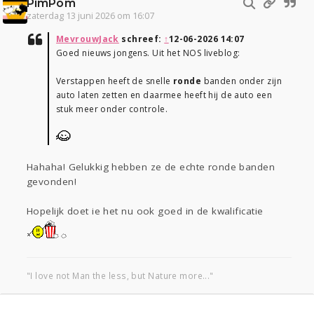
PimPom
zaterdag 13 juni 2026 om 16:07
MevrouwJack
schreef:
↑
12-06-2026 14:07
Goed nieuws jongens. Uit het NOS liveblog:
Verstappen heeft de snelle
ronde
banden onder zijn
auto laten zetten en daarmee heeft hij de auto een
stuk meer onder controle.
Hahaha! Gelukkig hebben ze de echte ronde banden
gevonden!
Hopelijk doet ie het nu ook goed in de kwalificatie
"I love not Man the less, but Nature more..."