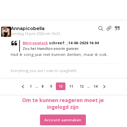
Annapicobella
zondag 14 juni 2026 om 16:23
MevrouwJack
schreef:
↑
14-06-2026 16:04
Zou het Hamilton enorm gunnen
Had ik vorig jaar niet kunnen denken, maar ik ook.
Everything you see I owe to spaghetti!
1
...
8
9
10
11
12
...
14
Om te kunnen reageren moet je
ingelogd zijn
Account aanmaken