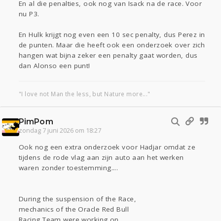
En al die penalties, ook nog van Isack na de race. Voor
nu P3.
En Hulk krijgt nog even een 10 sec penalty, dus Perez in
de punten. Maar die heeft ook een onderzoek over zich
hangen wat bijna zeker een penalty gaat worden, dus
dan Alonso een punt!
"I love not Man the less, but Nature more..."
PimPom
zondag 7 juni 2026 om 18:27
Ook nog een extra onderzoek voor Hadjar omdat ze
tijdens de rode vlag aan zijn auto aan het werken
waren zonder toestemming....
During the suspension of the Race,
mechanics of the Oracle Red Bull
Racing Team were working on