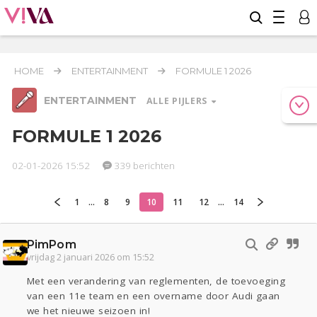
HOME
ENTERTAINMENT
FORMULE 1 2026
ENTERTAINMENT
ALLE PIJLERS
FORMULE 1 2026
02-01-2026 15:52
339 berichten
Relaties
Werk & Studie
Geld & Recht
Reizen
Seks
Gezondheid
Coronavirus
Overig
COVID-19
1
...
8
9
10
11
12
...
14
Actueel
Oekraïne
Lijf & Lijn
PimPom
Entertainment
vrijdag 2 januari 2026 om 15:52
Kinderen
Digi
Eten
Mode & Beauty
Met een verandering van reglementen, de toevoeging
Zwanger
Psyche
Thuis
Klussen
van een 11e team en een overname door Audi gaan
we het nieuwe seizoen in!
Sport
Contact
Viva zoekt
Aangeboden