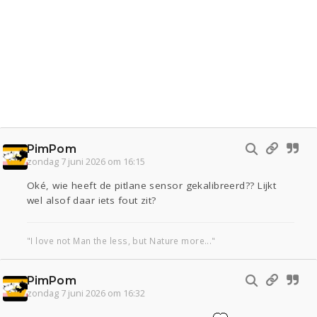
PimPom
zondag 7 juni 2026 om 16:15
Oké, wie heeft de pitlane sensor gekalibreerd?? Lijkt
wel alsof daar iets fout zit?
"I love not Man the less, but Nature more..."
PimPom
zondag 7 juni 2026 om 16:32