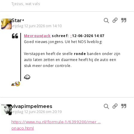
Tjezus, wat vals
Star⁴
vrijdag 12 juni 2026 om 14:10
MevrouwJack
schreef:
↑
12-06-2026 14:07
Goed nieuws jongens. Uit het NOS liveblog:
Verstappen heeft de snelle
ronde
banden onder zijn
auto laten zetten en daarmee heeft hij de auto een
stuk meer onder controle.
vivapimpelmees
vrijdag 12 juni 2026 om 20:19
https://www.nu.nl/formule-1/6399200/mer ...
onaco.html