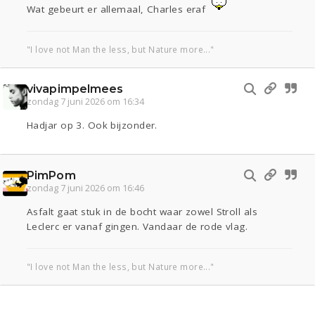
Wat gebeurt er allemaal, Charles eraf
"I love not Man the less, but Nature more..."
vivapimpelmees
zondag 7 juni 2026 om 16:34
Hadjar op 3. Ook bijzonder.
PimPom
zondag 7 juni 2026 om 16:46
Asfalt gaat stuk in de bocht waar zowel Stroll als
Leclerc er vanaf gingen. Vandaar de rode vlag.
"I love not Man the less, but Nature more..."