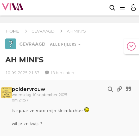
HOME
GEVRAAGD
AH MINI'S
GEVRAAGD
ALLE PIJLERS
AH MINI'S
10-09-2025 21:57
13 berichten
Relaties
Werk & Studie
Geld & Recht
Reizen
Seks
Gezondheid
Coronavirus
Overig
COVID-19
poldervrouw
Actueel
Oekraïne
Entertainment
Lijf & Lijn
woensdag 10 september 2025
om 21:57
Kinderen
Digi
Eten
Mode & Beauty
Zwanger
Psyche
Thuis
Klussen
Ik spaar ze voor mijn kleindochter
Sport
Contact
Viva zoekt
Aangeboden
wil je ze kwijt ?
Horen
Doen
Zien