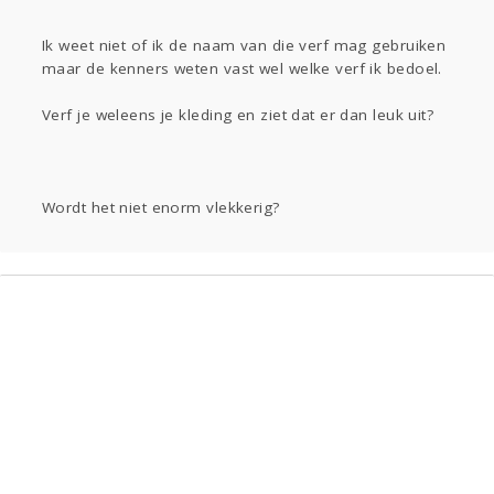
Sport
Contact
Viva zoekt
Aangeboden
Gevraagd
Horen
Doen
Zien
Ik weet niet of ik de naam van die verf mag gebruiken
maar de kenners weten vast wel welke verf ik bedoel.
Lezen
Verf je weleens je kleding en ziet dat er dan leuk uit?
Wordt het niet enorm vlekkerig?