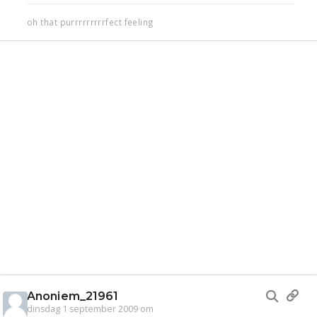
oh that purrrrrrrrrfect feeling
Anoniem_21961
dinsdag 1 september 2009 om