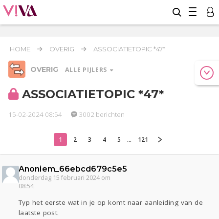
HOME
OVERIG
ASSOCIATIETOPIC *47*
OVERIG
ALLE PIJLERS
ASSOCIATIETOPIC *47*
15-02-2024 08:54
3002 berichten
Relaties
Werk & Studie
Geld & Recht
Reizen
Seks
Gezondheid
Coronavirus
COVID-19
1
2
3
4
5
...
121
Overig
Anoniem_66ebcd679c5e5
Actueel
Oekraïne
Entertainment
Lijf & Lijn
donderdag 15 februari 2024 om
Kinderen
Digi
Eten
Mode & Beauty
08:54
Zwanger
Psyche
Thuis
Klussen
Typ het eerste wat in je op komt naar aanleiding van de
Sport
Contact
Viva zoekt
Aangeboden
laatste post.