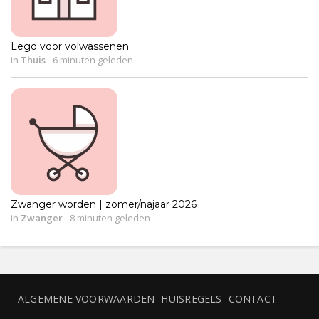
Lego voor volwassenen
in
Thuis
-
6 minuten geleden
Zwanger worden | zomer/najaar 2026
in
Zwanger
-
8 minuten geleden
ALGEMENE VOORWAARDEN
HUISREGELS
CONTACT