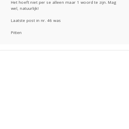
Gevraagd
Horen
Doen
Zien
Het hoeft niet per se alleen maar 1 woord te zijn. Mag
Lezen
wel, natuurlijk!
Laatste post in nr. 46 was
Pitten