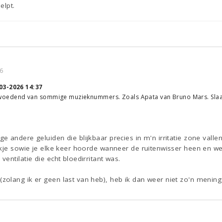
elpt.
6
03-2026 14:37
ijk woedend van sommige muzieknummers. Zoals Apata van Bruno Mars. Slaat
 andere geluiden die blijkbaar precies in m'n irritatie zone valle
ikje sowie je elke keer hoorde wanneer de ruitenwisser heen en 
entilatie die echt bloedirritant was.
olang ik er geen last van heb), heb ik dan weer niet zo'n mening