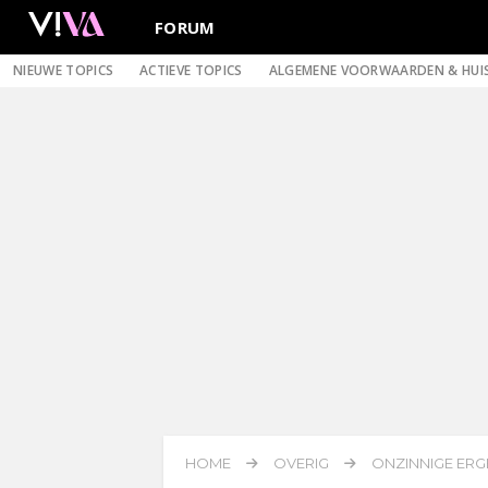
FORUM
NIEUWE TOPICS
ACTIEVE TOPICS
ALGEMENE VOORWAARDEN & HUI
HOME
OVERIG
ONZINNIGE ERG