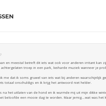
SSEN
ld & Recht
Reizen
Seks
Gezondheid
Coronavirus
COVID-19
Overig
Kinderen
Digi
Eten
Mode &
Zwanger
Psyche
Beauty
Viva zoekt
Aangeboden
Gevraagd
Horen
Doen
Zien
7
an en meestal betreft dit iets wat ook voor anderen irritant kan 
achtergelaten troep in een park, keiharde muziek wanneer je prob
k me dat ik soms gruwel van iets wat bij anderen waarschijnlijk geen
s totaal onschuldigs en ik krijg het antwoord niet helder.
 na het uitlaten van de hond en ik wurmde mij uit mijn dikke winter
het beloofde een mooie dag te worden. Maar jemig....wat was het 