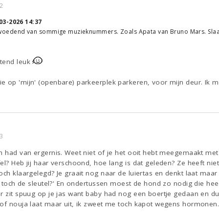
2
03-2026 14:37
ijk woedend van sommige muzieknummers. Zoals Apata van Bruno Mars. Slaat
ttend leuk
e op 'mijn' (openbare) parkeerplek parkeren, voor mijn deur. Ik 
3
rm had van ergernis. Weet niet of je het ooit hebt meegemaakt met
el? Heb jij haar verschoond, hoe lang is dat geleden? Ze heeft nie
och klaargelegd? Je graait nog naar de luiertas en denkt laat maar e
bt toch de sleutel?' En ondertussen moest de hond zo nodig die he
er zit spuug op je jas want baby had nog een boertje gedaan en du
 of nouja laat maar uit, ik zweet me toch kapot wegens hormonen