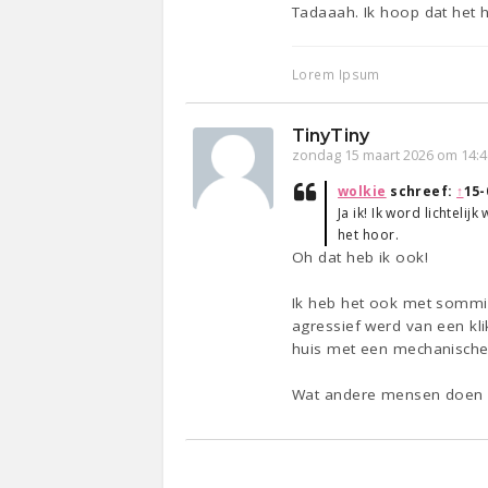
Tadaaah. Ik hoop dat het h
Lorem Ipsum
TinyTiny
zondag 15 maart 2026 om 14:4
wolkie
schreef:
↑
15-
Ja ik! Ik word lichtel
het hoor.
Oh dat heb ik ook!
Ik heb het ook met sommige
agressief werd van een kl
huis met een mechanische v
Wat andere mensen doen (z