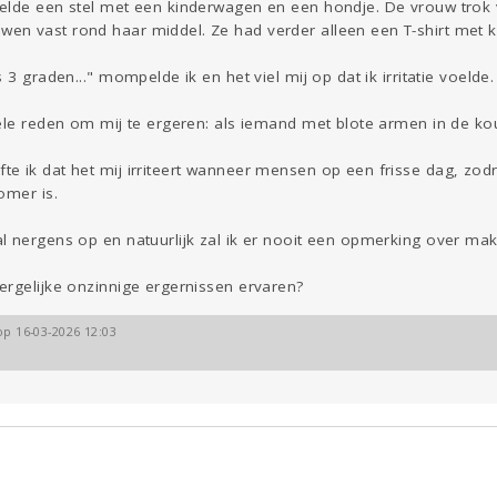
elde een stel met een kinderwagen en een hondje. De vrouw trok v
en vast rond haar middel. Ze had verder alleen een T-shirt met
 3 graden..." mompelde ik en het viel mij op dat ik irritatie voelde.
kele reden om mij te ergeren: als iemand met blote armen in de ko
 ik dat het mij irriteert wanneer mensen op een frisse dag, zodra
omer is.
l nergens op en natuurlijk zal ik er nooit een opmerking over ma
ergelijke onzinnige ergernissen ervaren?
op 16-03-2026 12:03