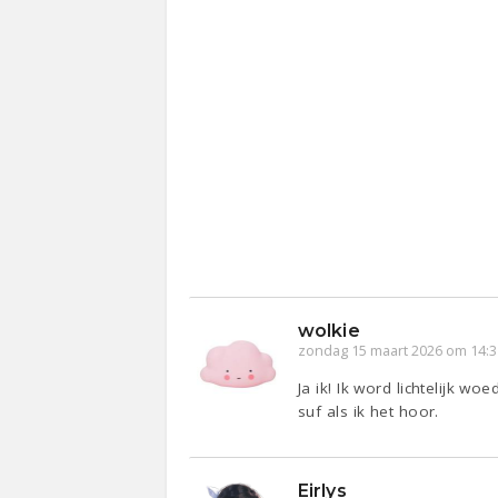
wolkie
zondag 15 maart 2026 om 14:3
Ja ik! Ik word lichtelijk
suf als ik het hoor.
Eirlys