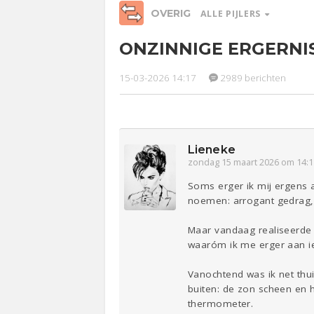
OVERIG
ALLE PIJLERS
ONZINNIGE ERGERNI
Relaties
Werk &
Ge
Studie
15-03-2026 14:17
2989 berichten
Entertainment
Lijf & Lijn
Sport
Contact
Lieneke
zondag 15 maart 2026 om 14:1
Soms erger ik mij ergens a
noemen: arrogant gedrag, 
Maar vandaag realiseerde i
waaróm ik me erger aan iet
Vanochtend was ik net thuis
buiten: de zon scheen en 
thermometer.