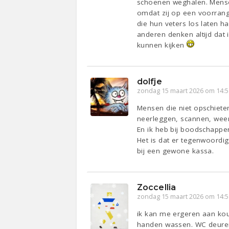
schoenen weghalen. Mensen 
omdat zij op een voorrangs
die hun veters los laten h
anderen denken altijd dat i
kunnen kijken
dolfje
zondag 15 maart 2026 om 14:5
Mensen die niet opschiete
neerleggen, scannen, wee
En ik heb bij boodschapp
Het is dat er tegenwoordig
bij een gewone kassa.
Zoccellia
zondag 15 maart 2026 om 14:5
ik kan me ergeren aan kou
handen wassen. WC deuren