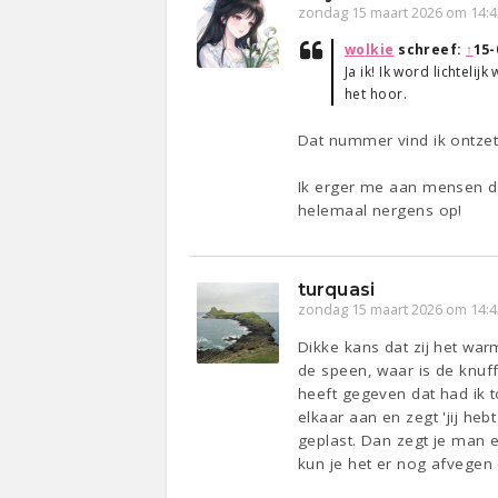
zondag 15 maart 2026 om 14:4
wolkie
schreef:
↑
15-
Ja ik! Ik word lichtel
het hoor.
Dat nummer vind ik ontze
Ik erger me aan mensen di
helemaal nergens op!
turquasi
zondag 15 maart 2026 om 14:4
Dikke kans dat zij het wa
de speen, waar is de knuff
heeft gegeven dat had ik t
elkaar aan en zegt 'jij he
geplast. Dan zegt je man 
kun je het er nog afvegen