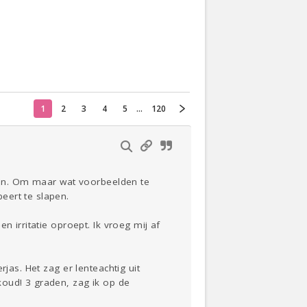
Actueel
Oekraïne
1
2
3
4
5
...
120
Thuis
Klussen
Lezen
zijn. Om maar wat voorbeelden te
eert te slapen.
 irritatie oproept. Ik vroeg mij af
jas. Het zag er lenteachtig uit
koud! 3 graden, zag ik op de