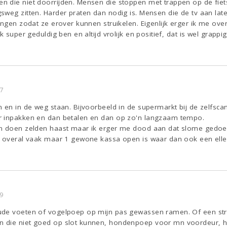
die niet doorrijden. Mensen die stoppen met trappen op de fiets 
weg zitten. Harder praten dan nodig is. Mensen die de tv aan late
angen zodat ze erover kunnen struikelen. Eigenlijk erger ik me over
k super geduldig ben en altijd vrolijk en positief, dat is wel grappi
7
n en in de weg staan. Bijvoorbeeld in de supermarkt bij de zelfsc
r inpakken en dan betalen en dan op zo'n langzaam tempo.
en doen zelden haast maar ik erger me dood aan dat slome gedoe
 overal vaak maar 1 gewone kassa open is waar dan ook een ellenla
9
de voeten of vogelpoep op mijn pas gewassen ramen. Of een straa
 die niet goed op slot kunnen, hondenpoep voor mn voordeur, het