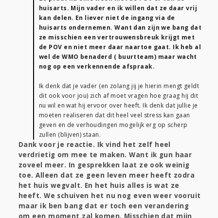
huisarts. Mijn vader en ik willen dat ze daar vrij
kan delen. En liever niet de ingang via de
huisarts ondernemen. Want dan zijn we bang dat
ze misschien een vertrouwensbreuk krijgt met
de POV en niet meer daar naartoe gaat. Ik heb al
wel de WMO benaderd ( buurtteam) maar wacht
nog op een verkennende afspraak.
Ik denk dat je vader (en zolang jij je hierin mengt geldt
dit ook voor jou) zich af moet vragen hoe graag hij dit
nu wil en wat hij ervoor over heeft. Ik denk dat jullie je
moeten realiseren dat dit heel veel stress kan gaan
geven en de verhoudingen mogelijk erg op scherp
zullen (blijven) staan.
Dank voor je reactie. Ik vind het zelf heel
verdrietig om mee te maken. Want ik gun haar
zoveel meer. In gesprekken laat ze ook weinig
toe. Alleen dat ze geen leven meer heeft zodra
het huis wegvalt. En het huis alles is wat ze
heeft. We schuiven het nu nog even weer vooruit
maar ik ben bang dat er toch een verandering
om een moment zal komen. Misschien dat mijn