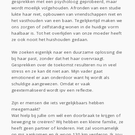
gesprekken met een psycholoog geprobeerd, maar
wordt moeilijk volgehouden. Afronden van een studie
lukte haar niet, opbouwen van vriendschappen niet en
het vasthouden van een baan. Tegelijkertijd maken we
ons zorgen of zelfstandig wonen in de huidige vorm
haalbaar is. Tot het overlijden van onze moeder heeft
ze ook nooit het huishouden gedaan.
We zoeken eigenlijk naar een duurzame oplossing die
bij haar past, zonder dat het haar overvraagt.
Gesprekken over de toekomst resulteren nu in veel
stress en ze kan dit niet aan. Mijn vader gaat
emotioneel er aan onderdoor want hij wordt als
schuldige aangewezen. Omdat er vaak
geexternaliseerd wordt ipv een reflectie.
Zijn er mensen die iets vergelijkbaars hebben
meegemaakt?
Wat hielp bij jullie om wél een doorbraak te krijgen of
beweging te creëren? Wij hebben een kleine familie, ze
heeft geen partner of kinderen. Het zal voornamelijk
op mij aankomen en ik woon 130 km verderop. Ik zou