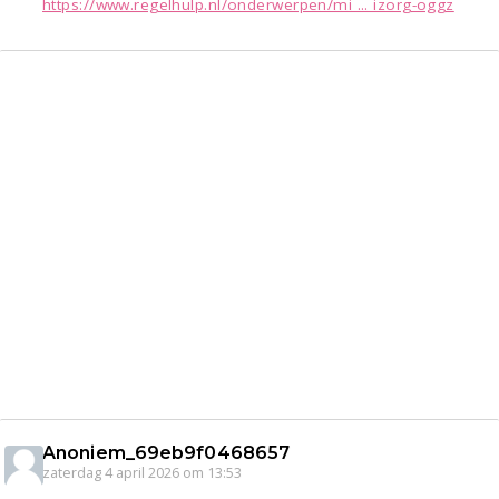
https://www.regelhulp.nl/onderwerpen/mi ... izorg-oggz
Anoniem_69eb9f0468657
zaterdag 4 april 2026 om 13:53