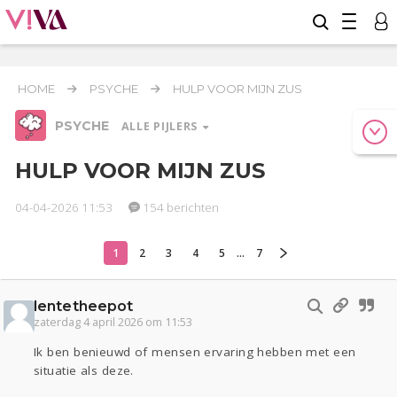
HOME
PSYCHE
HULP VOOR MIJN ZUS
PSYCHE
ALLE PIJLERS
HULP VOOR MIJN ZUS
04-04-2026 11:53
154 berichten
Relaties
Werk & Studie
Geld & Recht
Reizen
Seks
Gezondheid
Coronavirus
Overig
COVID-19
1
2
3
4
5
...
7
Actueel
Oekraïne
Entertainment
Lijf & Lijn
Kinderen
Digi
Eten
Mode & Beauty
lentetheepot
Zwanger
Thuis
Klussen
zaterdag 4 april 2026 om 11:53
Ik ben benieuwd of mensen ervaring hebben met een
Psyche
situatie als deze.
Sport
Contact
Viva zoekt
Aangeboden