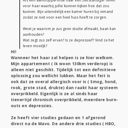
Als een aanloopperiode naar een zelfstandiger leven
voor haar waarbij jullie kunnen kijken hoe dat zou
kunnen. Bijv uiteindelijk een kamer huren bij iemand
zodat ze niet voor een heel huis hoeft te zorgen.
Weet je waarom je zus geen studie afmaakt, baan kan
aanhouden?
Wat zegt zus zelf ervan? Is ze depressief? Vind ze het
leven moeiljk?
Hi!
Wanneer het haar zal helpen is ze hier welkom.
Mijn appartement ( ik woon 130km verderop) is
alleen niet geschikt. Tijdelijk tot een definitieve
oplossing zou wellicht lukken. Maar het feit is
ook dat ze overal allergisch voor is ( Smog, hond,
rook, grote stad, drukte) dan raakt haar systeem
overprikkeld. Eigenlijk is ze al sinds haar
tienertijd chronisch overprikkeld, meerdere burn-
outs en depressies.
Ze heeft vier studies gedaan en 1 afgerond
direct na de Mavo. De andere drie studies ( HBO,