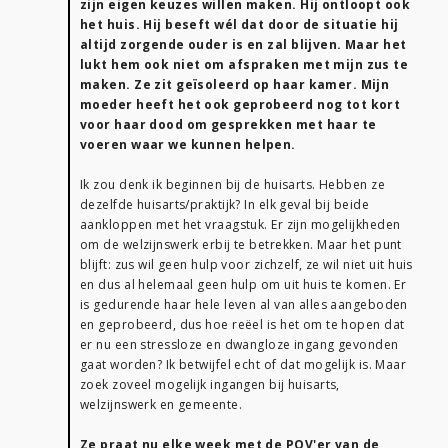
zijn eigen keuzes willen maken. Hij ontloopt ook
het huis. Hij beseft wél dat door de situatie hij
altijd zorgende ouder is en zal blijven. Maar het
lukt hem ook niet om afspraken met mijn zus te
maken. Ze zit geïsoleerd op haar kamer. Mijn
moeder heeft het ook geprobeerd nog tot kort
voor haar dood om gesprekken met haar te
voeren waar we kunnen helpen.
Ik zou denk ik beginnen bij de huisarts. Hebben ze
dezelfde huisarts/praktijk? In elk geval bij beide
aankloppen met het vraagstuk. Er zijn mogelijkheden
om de welzijnswerk erbij te betrekken. Maar het punt
blijft: zus wil geen hulp voor zichzelf, ze wil niet uit huis
en dus al helemaal geen hulp om uit huis te komen. Er
is gedurende haar hele leven al van alles aangeboden
en geprobeerd, dus hoe reëel is het om te hopen dat
er nu een stressloze en dwangloze ingang gevonden
gaat worden? Ik betwijfel echt of dat mogelijk is. Maar
zoek zoveel mogelijk ingangen bij huisarts,
welzijnswerk en gemeente.
Ze praat nu elke week met de POV'er van de