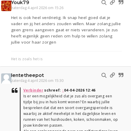
Youk79
zaterdag 4 april 2026 om 15:26
Het is ook heel verdrietig. Ik snap heel goed dat je
vader en jij het anders zouden willen. Maar zolang jullie
geen grens aangeven gaat er niets veranderen. Je zus
heeft eigenlijk geen reden om hulp te willen zolang
jullie voor haar zorgen
Het is zoals het is
lentetheepot
zaterdag 4 april 2026 om 15:30
Verbinder
schreef:
↑
04-04-2026 12:46
Is er een mogelijkheid dat je zus als overgang een
tijdje bij jou in huis komt wonen? En waarbij jullie
bespreken dat dat een soort overgangsperiode is
waarbij ze aktief meehelpt in het dagelijkse leven en
runnen van het huishouden, koken, schoonmaken, op
jouw kinderen passen.