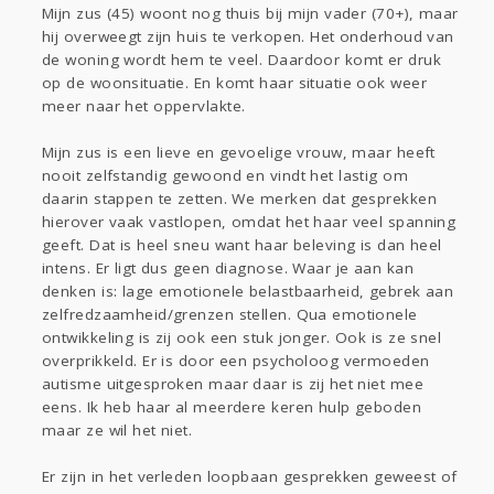
Mijn zus (45) woont nog thuis bij mijn vader (70+), maar
Gevraagd
Horen
Doen
Zien
hij overweegt zijn huis te verkopen. Het onderhoud van
Lezen
de woning wordt hem te veel. Daardoor komt er druk
op de woonsituatie. En komt haar situatie ook weer
meer naar het oppervlakte.
Mijn zus is een lieve en gevoelige vrouw, maar heeft
nooit zelfstandig gewoond en vindt het lastig om
daarin stappen te zetten. We merken dat gesprekken
hierover vaak vastlopen, omdat het haar veel spanning
geeft. Dat is heel sneu want haar beleving is dan heel
intens. Er ligt dus geen diagnose. Waar je aan kan
denken is: lage emotionele belastbaarheid, gebrek aan
zelfredzaamheid/grenzen stellen. Qua emotionele
ontwikkeling is zij ook een stuk jonger. Ook is ze snel
overprikkeld. Er is door een psycholoog vermoeden
autisme uitgesproken maar daar is zij het niet mee
eens. Ik heb haar al meerdere keren hulp geboden
maar ze wil het niet.
Er zijn in het verleden loopbaan gesprekken geweest of