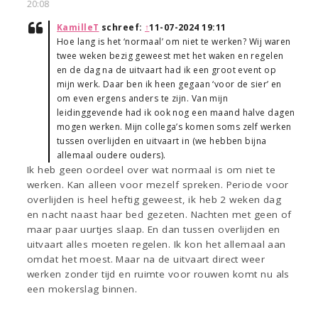
20:08
KamilleT
schreef:
↑
11-07-2024 19:11
Hoe lang is het ‘normaal’ om niet te werken? Wij waren
twee weken bezig geweest met het waken en regelen
en de dag na de uitvaart had ik een groot event op
mijn werk. Daar ben ik heen gegaan ‘voor de sier’ en
om even ergens anders te zijn. Van mijn
leidinggevende had ik ook nog een maand halve dagen
mogen werken. Mijn collega’s komen soms zelf werken
tussen overlijden en uitvaart in (we hebben bijna
allemaal oudere ouders).
Ik heb geen oordeel over wat normaal is om niet te
werken. Kan alleen voor mezelf spreken. Periode voor
overlijden is heel heftig geweest, ik heb 2 weken dag
en nacht naast haar bed gezeten. Nachten met geen of
maar paar uurtjes slaap. En dan tussen overlijden en
uitvaart alles moeten regelen. Ik kon het allemaal aan
omdat het moest. Maar na de uitvaart direct weer
werken zonder tijd en ruimte voor rouwen komt nu als
een mokerslag binnen.