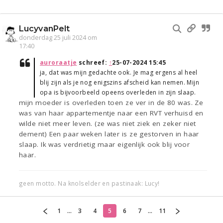
LucyvanPelt
donderdag 25 juli 2024 om
17:40
auroraatje
schreef:
↑
25-07-2024 15:45
ja, dat was mijn gedachte ook. Je mag ergens al heel
blij zijn als je nog enigszins afscheid kan nemen. Mijn
opa is bijvoorbeeld opeens overleden in zijn slaap.
mijn moeder is overleden toen ze ver in de 80 was. Ze
was van haar appartementje naar een RVT verhuisd en
wilde niet meer leven. (ze was niet ziek en zeker niet
dement) Een paar weken later is ze gestorven in haar
slaap. Ik was verdrietig maar eigenlijk ook blij voor
haar.
geen motto. Na knolselder en pastinaak: Lucy!
1
...
3
4
5
6
7
...
11