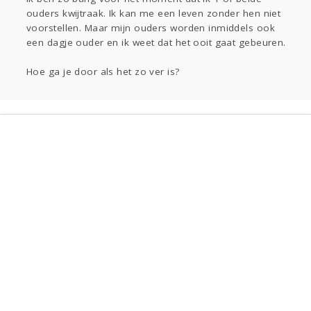
Sport
Contact
Viva zoekt
Aangeboden
ouders kwijtraak. Ik kan me een leven zonder hen niet
Gevraagd
Horen
Doen
Zien
voorstellen. Maar mijn ouders worden inmiddels ook
een dagje ouder en ik weet dat het ooit gaat gebeuren.
Lezen
Hoe ga je door als het zo ver is?