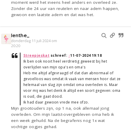
moment werd het ineens heel anders en overleed ze.
Zonder die 24 uur van reutelen en naar adem happen,
gewoon een laatste adem en dat was het.
lenthe_
donderdag 11 juli 2024 om
20:20
Streepjeskat
schreef:
↑
11-07-2024 19:18
Ik ben ook nooit heel verdrietig geweest bij het
overlijden van mijn opa's en oma's
Heb me altijd afgevraagd of dat dan abnormaal of
gevoelloos was omdat ik vaak van mensen hoor dat ze
helemaal van slag zijn omdat oma overleden is. Maar
voor mij was het denk ik altijd een soort gegeven: oma
is oud, die gaat dood.
Ik had daar gewoon vrede mee ofzo.
Mijn grootouders zijn, op 1 na, ook allemaal jong
overleden. Om mijn laatst-overgebleven oma heb ik
een week gehuild. Na de begrafenis nog 1x wat
vochtige oogjes gehad.