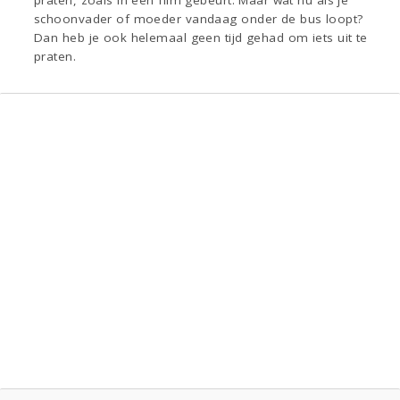
praten, zoals in een film gebeurt. Maar wat nu als je
schoonvader of moeder vandaag onder de bus loopt?
Dan heb je ook helemaal geen tijd gehad om iets uit te
praten.