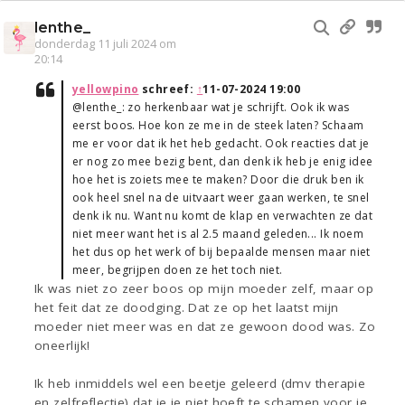
lenthe_
donderdag 11 juli 2024 om
20:14
yellowpino
schreef:
↑
11-07-2024 19:00
@lenthe_: zo herkenbaar wat je schrijft. Ook ik was
eerst boos. Hoe kon ze me in de steek laten? Schaam
me er voor dat ik het heb gedacht. Ook reacties dat je
er nog zo mee bezig bent, dan denk ik heb je enig idee
hoe het is zoiets mee te maken? Door die druk ben ik
ook heel snel na de uitvaart weer gaan werken, te snel
denk ik nu. Want nu komt de klap en verwachten ze dat
niet meer want het is al 2.5 maand geleden... Ik noem
het dus op het werk of bij bepaalde mensen maar niet
meer, begrijpen doen ze het toch niet.
Ik was niet zo zeer boos op mijn moeder zelf, maar op
het feit dat ze doodging. Dat ze op het laatst mijn
moeder niet meer was en dat ze gewoon dood was. Zo
oneerlijk!
Ik heb inmiddels wel een beetje geleerd (dmv therapie
en zelfreflectie) dat je je niet hoeft te schamen voor je