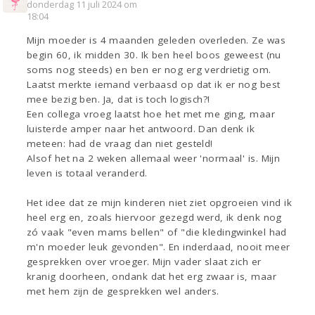
donderdag 11 juli 2024 om
18:04
Mijn moeder is 4 maanden geleden overleden. Ze was
begin 60, ik midden 30. Ik ben heel boos geweest (nu
soms nog steeds) en ben er nog erg verdrietig om.
Laatst merkte iemand verbaasd op dat ik er nog best
mee bezig ben. Ja, dat is toch logisch?!
Een collega vroeg laatst hoe het met me ging, maar
luisterde amper naar het antwoord. Dan denk ik
meteen: had de vraag dan niet gesteld!
Alsof het na 2 weken allemaal weer 'normaal' is. Mijn
leven is totaal veranderd.
Het idee dat ze mijn kinderen niet ziet opgroeien vind ik
heel erg en, zoals hiervoor gezegd werd, ik denk nog
zó vaak "even mams bellen" of "die kledingwinkel had
m'n moeder leuk gevonden". En inderdaad, nooit meer
gesprekken over vroeger. Mijn vader slaat zich er
kranig doorheen, ondank dat het erg zwaar is, maar
met hem zijn de gesprekken wel anders.