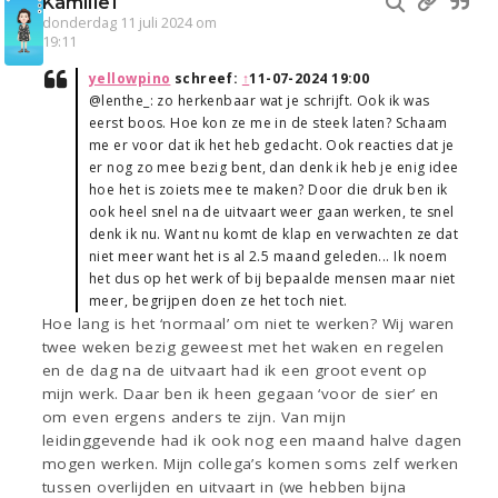
KamilleT
donderdag 11 juli 2024 om
19:11
yellowpino
schreef:
↑
11-07-2024 19:00
@lenthe_: zo herkenbaar wat je schrijft. Ook ik was
eerst boos. Hoe kon ze me in de steek laten? Schaam
me er voor dat ik het heb gedacht. Ook reacties dat je
er nog zo mee bezig bent, dan denk ik heb je enig idee
hoe het is zoiets mee te maken? Door die druk ben ik
ook heel snel na de uitvaart weer gaan werken, te snel
denk ik nu. Want nu komt de klap en verwachten ze dat
niet meer want het is al 2.5 maand geleden... Ik noem
het dus op het werk of bij bepaalde mensen maar niet
meer, begrijpen doen ze het toch niet.
Hoe lang is het ‘normaal’ om niet te werken? Wij waren
twee weken bezig geweest met het waken en regelen
en de dag na de uitvaart had ik een groot event op
mijn werk. Daar ben ik heen gegaan ‘voor de sier’ en
om even ergens anders te zijn. Van mijn
leidinggevende had ik ook nog een maand halve dagen
mogen werken. Mijn collega’s komen soms zelf werken
tussen overlijden en uitvaart in (we hebben bijna