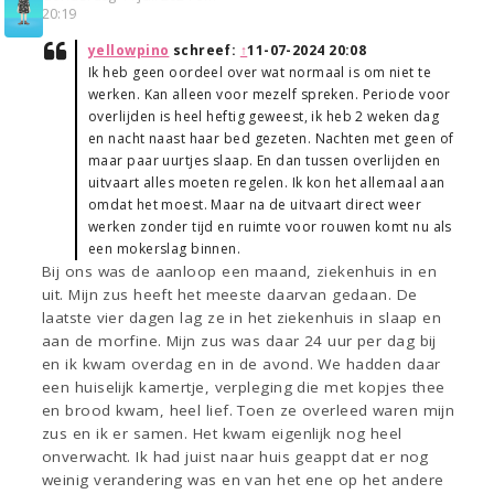
20:19
yellowpino
schreef:
↑
11-07-2024 20:08
Ik heb geen oordeel over wat normaal is om niet te
werken. Kan alleen voor mezelf spreken. Periode voor
overlijden is heel heftig geweest, ik heb 2 weken dag
en nacht naast haar bed gezeten. Nachten met geen of
maar paar uurtjes slaap. En dan tussen overlijden en
uitvaart alles moeten regelen. Ik kon het allemaal aan
omdat het moest. Maar na de uitvaart direct weer
werken zonder tijd en ruimte voor rouwen komt nu als
een mokerslag binnen.
Bij ons was de aanloop een maand, ziekenhuis in en
uit. Mijn zus heeft het meeste daarvan gedaan. De
laatste vier dagen lag ze in het ziekenhuis in slaap en
aan de morfine. Mijn zus was daar 24 uur per dag bij
en ik kwam overdag en in de avond. We hadden daar
een huiselijk kamertje, verpleging die met kopjes thee
en brood kwam, heel lief. Toen ze overleed waren mijn
zus en ik er samen. Het kwam eigenlijk nog heel
onverwacht. Ik had juist naar huis geappt dat er nog
weinig verandering was en van het ene op het andere