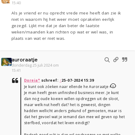
15:40
Als je vriend er nu oprecht vrede mee heeft dan zie ik
niet in waarom hij het weer moet oprakelen eerlijk
gezegd. Lijkt me dat je dan beter de laatste
weken/maanden kan richten op wat er wel was, in
plaats van wat er niet was.
auroraatje
donderdag 25 juli 2024 om
15:41
Doreia*
schreef:
↑
25-07-2024 15:39
Je kunt ook zóeken naar ellende he Auroraatje
Je man heeft geen unfinished business meer. Je kunt
dan nog oude koeien willen opdreggen uit de sloot,
maar welk nut heeft dat? het is geweest, dingen
hadden wellicht anders gekund of gemoeten, maar is
dat het gevoel wat je iemand dan mee wil geven op het
sterfbed, voordat het leven eindigt?
Bedenk goed wát je dan wil opdreggen en met welke