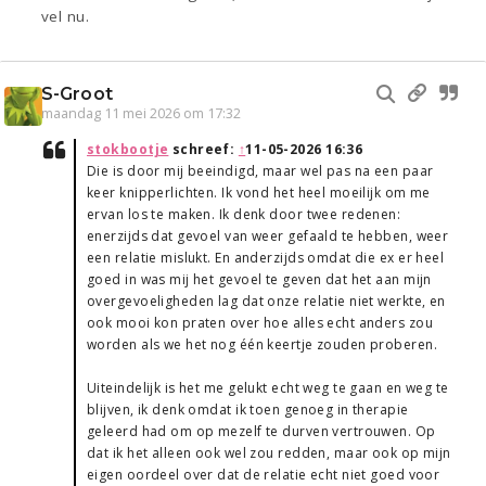
vel nu.
S-Groot
maandag 11 mei 2026 om 17:32
stokbootje
schreef:
↑
11-05-2026 16:36
Die is door mij beeindigd, maar wel pas na een paar
keer knipperlichten. Ik vond het heel moeilijk om me
ervan los te maken. Ik denk door twee redenen:
enerzijds dat gevoel van weer gefaald te hebben, weer
een relatie mislukt. En anderzijds omdat die ex er heel
goed in was mij het gevoel te geven dat het aan mijn
overgevoeligheden lag dat onze relatie niet werkte, en
ook mooi kon praten over hoe alles echt anders zou
worden als we het nog één keertje zouden proberen.
Uiteindelijk is het me gelukt echt weg te gaan en weg te
blijven, ik denk omdat ik toen genoeg in therapie
geleerd had om op mezelf te durven vertrouwen. Op
dat ik het alleen ook wel zou redden, maar ook op mijn
eigen oordeel over dat de relatie echt niet goed voor