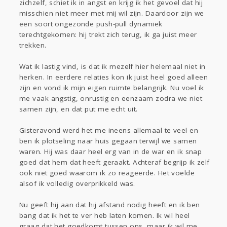
zichzelf, schiet ik in angst en krijg ik het gevoel dat hij
misschien niet meer met mij wil zijn. Daardoor zijn we
een soort ongezonde push-pull dynamiek
terechtgekomen: hij trekt zich terug, ik ga juist meer
trekken.
Wat ik lastig vind, is dat ik mezelf hier helemaal niet in
herken. In eerdere relaties kon ik juist heel goed alleen
zijn en vond ik mijn eigen ruimte belangrijk. Nu voel ik
me vaak angstig, onrustig en eenzaam zodra we niet
samen zijn, en dat put me echt uit.
Gisteravond werd het me ineens allemaal te veel en
ben ik plotseling naar huis gegaan terwijl we samen
waren. Hij was daar heel erg van in de war en ik snap
goed dat hem dat heeft geraakt. Achteraf begrijp ik zelf
ook niet goed waarom ik zo reageerde. Het voelde
alsof ik volledig overprikkeld was.
Nu geeft hij aan dat hij afstand nodig heeft en ik ben
bang dat ik het te ver heb laten komen. Ik wil heel
graag dat het goedkomt tussen ons, maar ik wil me