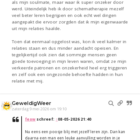
als mijn soulmate, maar waar ik super onzeker door
werd. Uiteindelijk heb ik door schematherapie mezelf
veel beter leren begrijpen en ook echt wel dingen
aangepakt die ervoor zorgden dat ik mijn eigenwaarde
uit mijn relaties haalde.
Toen dat eenmaal opgelost was, kon ik veel kalmer in
relaties staan en dus minder aandacht opeisen. En
tegelijkertijd ook zien dat sommige mensen geen
goede toevoeging in mijn leven waren, omdat ze mijn
verkeerde patronen en onzekerheid heel erg triggeren
en zelf ook een ongezonde behoefte hadden in hun
relatie met mij.
GeweldigWeer
zaterdag 9 mei 2026 om 19:10
feow
schreef:
↑
08-05-2026 21:40
Nu eens een poosje blij met jezelf leren zijn. Dan kan
daarna een man een leuke aanvulling worden in je