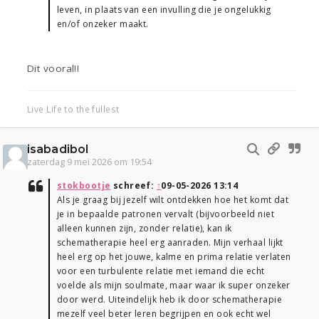
leven, in plaats van een invulling die je ongelukkig
en/of onzeker maakt.
Dit vooral!!
Live Life to the fullest
isabadibol
zaterdag 9 mei 2026 om 19:54
stokbootje
schreef:
↑
09-05-2026 13:14
Als je graag bij jezelf wilt ontdekken hoe het komt dat
je in bepaalde patronen vervalt (bijvoorbeeld niet
alleen kunnen zijn, zonder relatie), kan ik
schematherapie heel erg aanraden. Mijn verhaal lijkt
heel erg op het jouwe, kalme en prima relatie verlaten
voor een turbulente relatie met iemand die echt
voelde als mijn soulmate, maar waar ik super onzeker
door werd. Uiteindelijk heb ik door schematherapie
mezelf veel beter leren begrijpen en ook echt wel