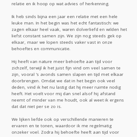
relatie en ik hoop op wat advies of herkenning.
Gevraagd
Horen
Doen
Zien
Lezen
Ik heb sinds bijna een jaar een relatie met een hele
leuke man. In het begin was het echt fantastisch: we
zagen elkaar heel vaak, waren dolverliefd en wilden het
liefst constant samen zijn. We zijn nog steeds gek op
elkaar, maar we lopen steeds vaker vast in onze
behoeftes en communicatie.
Hij heeft van nature meer behoefte aan tijd voor
zichzelf, terwijl ik het juist fijn vind om veel samen te
zijn, vooral ’s avonds samen slapen en tijd met elkaar
doorbrengen. Omdat we dat in het begin ook veel
deden, vind ik het nu lastig dat hij meer ruimte nodig
heeft. Het voelt voor mij dan snel alsof hij afstand
neemt of minder van me houdt, ook al weet ik ergens
dat dat niet per se zo is.
We lijken liefde ook op verschillende manieren te
ervaren en te tonen, waardoor ik me regelmatig
onzeker voel. Zodra hij behoefte heeft aan tijd voor