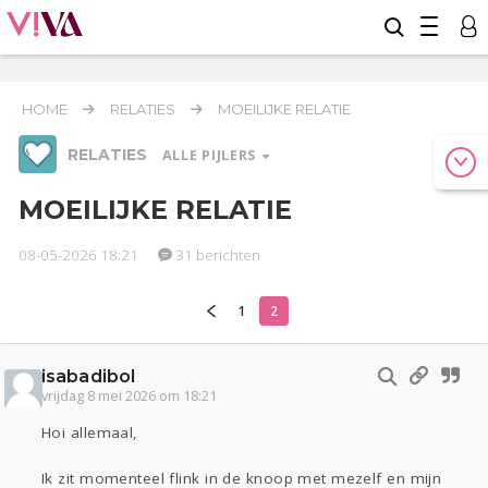
HOME
RELATIES
MOEILIJKE RELATIE
RELATIES
ALLE PIJLERS
MOEILIJKE RELATIE
08-05-2026 18:21
31 berichten
Werk & Studie
Geld & Recht
Reizen
1
2
Relaties
Seks
Gezondheid
Coronavirus
Overig
COVID-19
isabadibol
Actueel
Oekraïne
Entertainment
Lijf & Lijn
vrijdag 8 mei 2026 om 18:21
Kinderen
Digi
Eten
Mode & Beauty
Hoi allemaal,
Zwanger
Psyche
Thuis
Klussen
Ik zit momenteel flink in de knoop met mezelf en mijn
Sport
Contact
Viva zoekt
Aangeboden