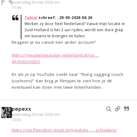
woensdag 20 mei 2026 om
11:44
Tahini
schreef:
↑
20-05-2026 06:26
Werken zij door heel Nederland? Vanuit mijn locatie in
Zuid-Holland is het 2 uur rijden, wordt een dure grap
om kussens te brengen en halen.
Reageer je nu vanuit een ander account?
https://meubelreparatie-nederland.nl/op ...
4Xvh0SmVDQ
En als je op YouTube zoekt naar “fixing sagging couch
(cushions)” dan krijg je filmpjes te zien hoe je dit
eventueel kan doen met twee linkerhanden.
pepexx
woensdag 20 mei 2026 om
13:03
https://stoffeerderij-struik.nl/meubels ... -schiedam/