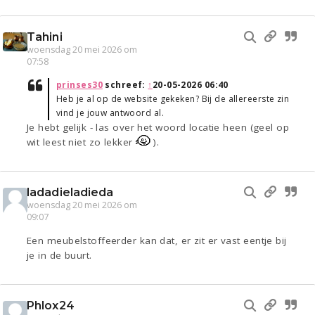
Tahini
woensdag 20 mei 2026 om
07:58
prinses30
schreef:
↑
20-05-2026 06:40
Heb je al op de website gekeken? Bij de allereerste zin
vind je jouw antwoord al.
Je hebt gelijk - las over het woord locatie heen (geel op
wit leest niet zo lekker
).
ladadieladieda
woensdag 20 mei 2026 om
09:07
Een meubelstoffeerder kan dat, er zit er vast eentje bij
je in de buurt.
Phlox24