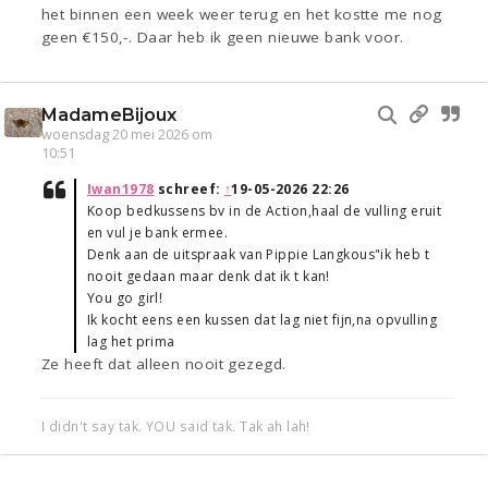
het binnen een week weer terug en het kostte me nog
geen €150,-. Daar heb ik geen nieuwe bank voor.
MadameBijoux
woensdag 20 mei 2026 om
10:51
Iwan1978
schreef:
↑
19-05-2026 22:26
Koop bedkussens bv in de Action,haal de vulling eruit
en vul je bank ermee.
Denk aan de uitspraak van Pippie Langkous"ik heb t
nooit gedaan maar denk dat ik t kan!
You go girl!
Ik kocht eens een kussen dat lag niet fijn,na opvulling
lag het prima
Ze heeft dat alleen nooit gezegd.
I didn't say tak. YOU said tak. Tak ah lah!