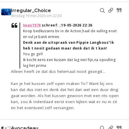
Irregular_Choice
dinsdag 19 mei 2026 om 22:30
Iwan1978
schreef:
↑
19-05-2026 22:26
Koop bedkussens bv in de Action,haal de vulling eruit
en vul je bank ermee.
Denk aan de uitspraak van Pippie Langkous"ik
heb t nooit gedaan maar denk dat ik t kan!
You go girl!
Ik kocht eens een kussen dat lag niet fijn,na opvulling
lag het prima
Alleen heeft ze dat dus helemaal nooit gezegd…
Kan je het kussen zelf open maken To? Want bij ons
kan dat dus niet en denk dat het dan wel een duur ding
gaat worden. Als het kussen gewoon met een rits open
kan, zou ik inderdaad eerst even kijken wat er nu in zit
en het eventueel zelf vervangen.
Avocadeau