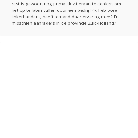
rest is gewoon nog prima. Ik zit eraan te denken om
Gevraagd
Horen
Doen
Zien
het op te laten vullen door een bedrijf (ik heb twee
Lezen
linkerhanden), heeft iemand daar ervaring mee? En
misschien aanraders in de provincie Zuid-Holland?