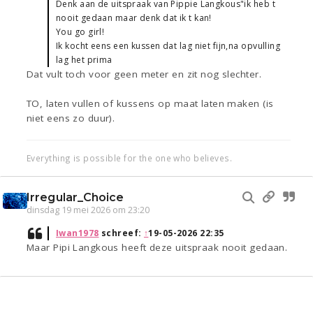
Denk aan de uitspraak van Pippie Langkous"ik heb t
nooit gedaan maar denk dat ik t kan!
You go girl!
Ik kocht eens een kussen dat lag niet fijn,na opvulling
lag het prima
Dat vult toch voor geen meter en zit nog slechter.
TO, laten vullen of kussens op maat laten maken (is
niet eens zo duur).
Everything is possible for the one who believes.
Irregular_Choice
dinsdag 19 mei 2026 om 23:20
Iwan1978
schreef:
↑
19-05-2026 22:35
Maar Pipi Langkous heeft deze uitspraak nooit gedaan.