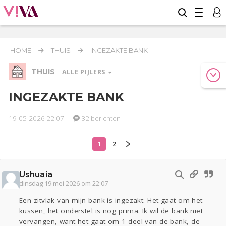
HOME
THUIS
INGEZAKTE BANK
THUIS
ALLE PIJLERS
INGEZAKTE BANK
19-05-2026 22:07
32 berichten
Relaties
Werk & Studie
Geld & Recht
Reizen
Seks
Gezondheid
Coronavirus
Overig
COVID-19
1
2
Actueel
Oekraïne
Entertainment
Lijf & Lijn
Kinderen
Digi
Eten
Mode & Beauty
Ushuaia
Zwanger
Psyche
Klussen
dinsdag 19 mei 2026 om 22:07
Een zitvlak van mijn bank is ingezakt. Het gaat om het
Thuis
kussen, het onderstel is nog prima. Ik wil de bank niet
vervangen, want het gaat om 1 deel van de bank, de
Sport
Contact
Viva zoekt
Aangeboden