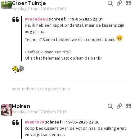
GroenTuintje
dinsdag 19 mei 2026 om 23:01
Avocadeau
schreef:
↑
19-05-2026 22:31
Ha, ik heb een kapot onderstel, maar de kussens zijn
nog prima.
Teamen? Samen hebben we een complete bank.
Heeft je kussen een rits?
Of zit het helemaal vast op/aan de bank?
Voor iedereen een groene tuin
Moiren
dinsdag 19 mei 2026 om 23:16
Iwan1978
schreef:
↑
19-05-2026 22:26
Koop bedkussens bv in de Action,haal de vulling eruit
en vul je bank ermee.