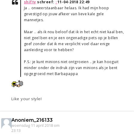
shifty
schreef:
↑
11-04-2018 22:49
Ja .. onweerstaanbaar helaas. Ik had mijn hoop
gevestigd op jouw afkeer van lieve kale gele
mannetjes.
Maar .. als ik nou beloof dat ik in het echt niet kaal ben,
niet geel ben en je een ongenadige pets op je billen
geef zonder dat ik me verplicht voel daar enige
aanleiding voor te hebben?
P.S.: je kunt minions niet ontgroeien .. je kan hooguit
minder onder de indruk zijn van minions als je bent
opgegroeid met Barbapappa
Like your style!
Anoniem_216133
woensdag 11 april 2018 om
23:13