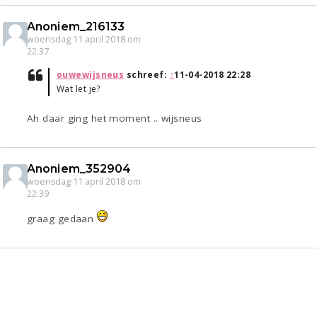
Anoniem_216133
woensdag 11 april 2018 om
22:37
ouwewijsneus
schreef:
↑
11-04-2018 22:28
Wat let je?
Ah daar ging het moment .. wijsneus
Anoniem_352904
woensdag 11 april 2018 om
22:39
graag gedaan