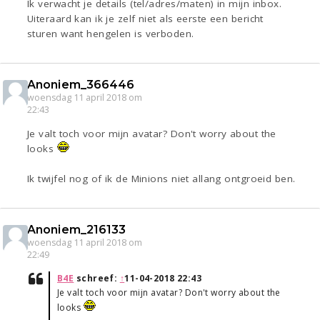
Ik verwacht je details (tel/adres/maten) in mijn inbox.
Uiteraard kan ik je zelf niet als eerste een bericht
sturen want hengelen is verboden.
Anoniem_366446
woensdag 11 april 2018 om
22:43
Je valt toch voor mijn avatar? Don't worry about the
looks
Ik twijfel nog of ik de Minions niet allang ontgroeid ben.
Anoniem_216133
woensdag 11 april 2018 om
22:49
B4E
schreef:
↑
11-04-2018 22:43
Je valt toch voor mijn avatar? Don't worry about the
looks