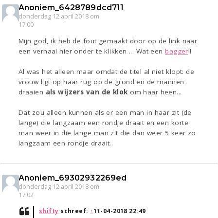
Anoniem_6428789dcd711
donderdag 12 april 2018 om
17:00
Mijn god, ik heb de fout gemaakt door op de link naar
een verhaal hier onder te klikken ... Wat een
bagger
!!
Al was het alleen maar omdat de titel al niet klopt: de
vrouw ligt op haar rug op de grond en de mannen
draaien
als wijzers van de klok
om haar heen...
Dat zou alleen kunnen als er een man in haar zit (de
lange) die langzaam een rondje draait en een korte
man weer in die lange man zit die dan weer 5 keer zo
langzaam een rondje draait..
Anoniem_69302932269ed
donderdag 12 april 2018 om
17:02
shifty
schreef:
↑
11-04-2018 22:49