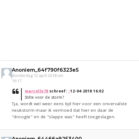
Anoniem_64f790f6323e5
donderdag 12 april 2018 om
16:17
marcello78
schreef:
↑
12-04-2018 16:02
Stilte voor de storm?
Tja, wordt wel weer eens tijd hier voor een onvervalste
neukstorm maar ik vermoed dat hier en daar de
"droogte" en de "slappe was" heeft toegeslagen.
Anoniem_64466a9253400