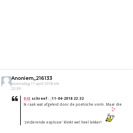
Anoniem_216133
woensdag 11 april 2018 om
22:39
B4E
schreef:
↑
11-04-2018 22:32
Ik raak wat afgeleid door de poëtische vorm. Maar die
'zinderende explosie' klinkt wel heel lekker!