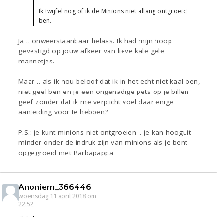
Ik twijfel nog of ik de Minions niet allang ontgroeid
ben.
Ja .. onweerstaanbaar helaas. Ik had mijn hoop
gevestigd op jouw afkeer van lieve kale gele
mannetjes.
Maar .. als ik nou beloof dat ik in het echt niet kaal ben,
niet geel ben en je een ongenadige pets op je billen
geef zonder dat ik me verplicht voel daar enige
aanleiding voor te hebben?
P.S.: je kunt minions niet ontgroeien .. je kan hooguit
minder onder de indruk zijn van minions als je bent
opgegroeid met Barbapappa
Anoniem_366446
woensdag 11 april 2018 om
22:52