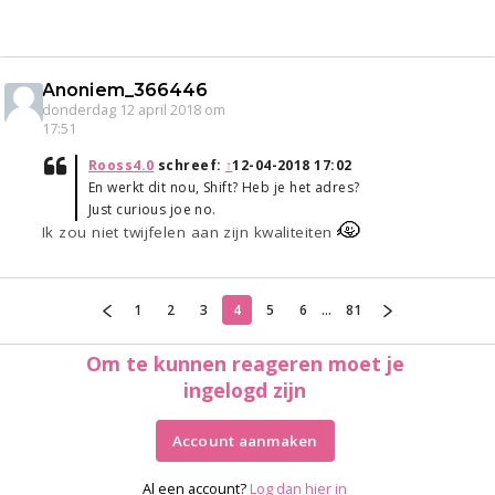
Anoniem_366446
donderdag 12 april 2018 om
17:51
Rooss4.0
schreef:
↑
12-04-2018 17:02
En werkt dit nou, Shift? Heb je het adres?
Just curious joe no.
Ik zou niet twijfelen aan zijn kwaliteiten
1
2
3
4
5
6
...
81
Om te kunnen reageren moet je
ingelogd zijn
Account aanmaken
Al een account?
Log dan hier in