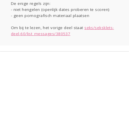
Gevraagd
Horen
Doen
Zien
De enige regels zijn:
Lezen
- niet hengelen (openlijk dates proberen te scoren)
- geen pornografisch materiaal plaatsen
Om bij te lezen, het vorige deel staat
seks/seksklets-
deel-60/list_messages/380537