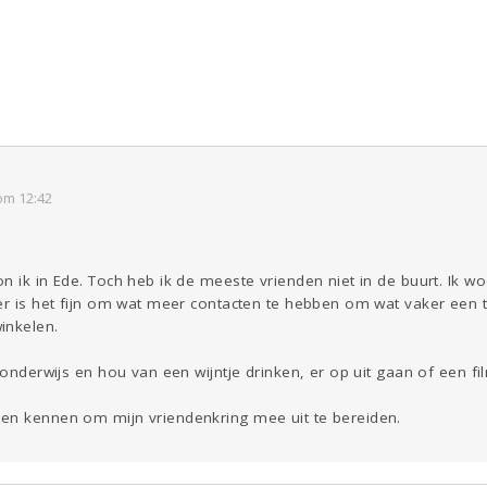
Seks
Coronavirus
COVID-19
ld & Recht
Reizen
Gezondheid
Overig
Kinderen
Eten
Mode &
Zwanger
Psyche
om 12:42
Beauty
Digi
Aangeboden
Gevraagd
Horen
Doen
Zien
on ik in Ede. Toch heb ik de meeste vrienden niet in de buurt. Ik
er is het fijn om wat meer contacten te hebben om wat vaker een t
inkelen.
Viva zoekt
 onderwijs en hou van een wijntje drinken, er op uit gaan of een fil
en kennen om mijn vriendenkring mee uit te bereiden.