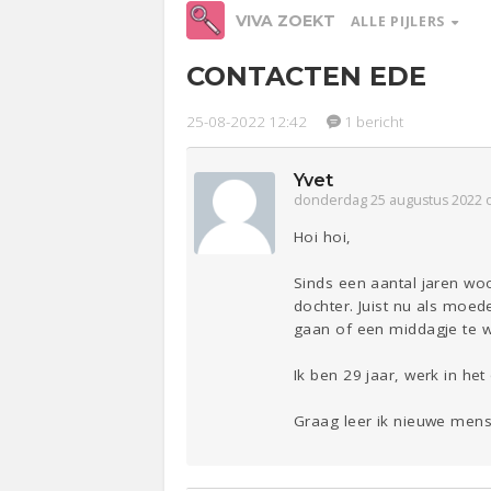
VIVA ZOEKT
ALLE PIJLERS
CONTACTEN EDE
Werk &
Studie
25-08-2022 12:42
1 bericht
Relaties
Ge
Yvet
donderdag 25 augustus 2022 
Hoi hoi,
Entertainment
Lijf & Lijn
Sport
Contact
Sinds een aantal jaren wo
dochter. Juist nu als moed
gaan of een middagje te w
Ik ben 29 jaar, werk in het
Graag leer ik nieuwe mens