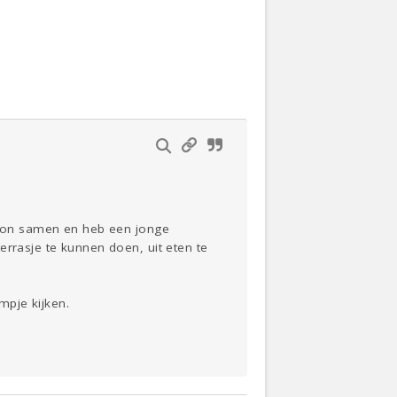
Actueel
Oekraïne
Thuis
Klussen
Lezen
 woon samen en heb een jonge
errasje te kunnen doen, uit eten te
mpje kijken.