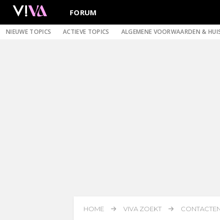
FORUM
NIEUWE TOPICS
ACTIEVE TOPICS
ALGEMENE VOORWAARDEN & HUI
HOME
VIVA ZOEKT
CONTACTEN