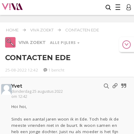
HOME
VIVA ZOEKT
CONTACTEN EDE
VIVA ZOEKT
ALLE PIJLERS
CONTACTEN EDE
25-08-2022 12:42
1 bericht
Werk & Studie
Geld & Recht
Reizen
Yvet
Relaties
donderdag 25 augustus 2022
Seks
Coronavirus
om 12:42
COVID-19
Hoi hoi,
Gezondheid
Overig
Sinds een aantal jaren woon ik in Ede. Toch heb ik de
Actueel
Oekraïne
Lijf & Lijn
meeste vrienden niet in de buurt. Ik woon samen en
heb een jonge dochter. Juist nu als moeder is het fijn