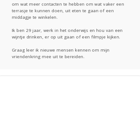
om wat meer contacten te hebben om wat vaker een
Entertainment
terrasje te kunnen doen, uit eten te gaan of een
Kinderen
Eten
Mode & Beauty
middagje te winkelen.
Ik ben 29 jaar, werk in het onderwijs en hou van een
Digi
wijntje drinken, er op uit gaan of een filmpje kijken.
Zwanger
Thuis
Klussen
Graag leer ik nieuwe mensen kennen om mijn
vriendenkring mee uit te bereiden.
Psyche
Sport
Contact
Aangeboden
Viva zoekt
Gevraagd
Horen
Doen
Zien
Lezen