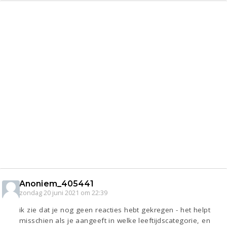
Entertainment
Kinderen
Digi
Mode & Beauty
Eten
Psyche
Thuis
Klussen
Zwanger
Sport
Contact
Aangeboden
Viva zoekt
Gevraagd
Horen
Doen
Zien
Lezen
Anoniem_405441
zondag 20 juni 2021 om 22:39
ik zie dat je nog geen reacties hebt gekregen - het helpt
misschien als je aangeeft in welke leeftijdscategorie, en