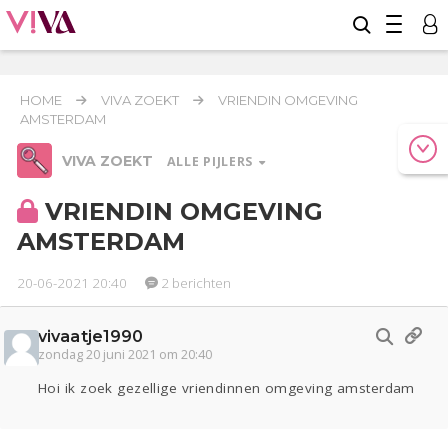
HOME
VIVA ZOEKT
VRIENDIN OMGEVING
AMSTERDAM
VIVA ZOEKT
ALLE PIJLERS
VRIENDIN OMGEVING
AMSTERDAM
Werk & Studie
Reizen
20-06-2021 20:40
2 berichten
Relaties
Geld & Recht
vivaatje1990
Seks
Gezondheid
Coronavirus
COVID-19
zondag 20 juni 2021 om 20:40
Hoi ik zoek gezellige vriendinnen omgeving amsterdam
Overig
Actueel
Oekraïne
Lijf & Lijn