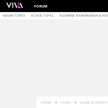
FORUM
NIEUWE TOPICS
ACTIEVE TOPICS
ALGEMENE VOORWAARDEN & HUI
HOME
DOEN
LEUKE ACTIVITEIT