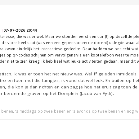
:
↑
07-07-2026 20:44
nteresse, die was er wel. Maar we stonden eerst een uur (!) op dezelfde pl
 de vloer heel saai (was een een gepensioneerde docent) uitlegde waar al
a kwam eindelijk het interactieve gedeelte. Daar hadden we ons echt wa
jes op qr-codes schijnen om vervolgens via een koptelefoon weer te moet
er niet te zien kreeg. Ik heb heel wat leuke activiteiten gedaan, maar dit w
astisch. Ik was er toen het net nieuw was. Wel ff geleden inmiddels
intro en toen met die lampjes, ik vond dat wel leuk. En buiten op
ken, die kon je dan richten en dan zag je hoe het eruit zag toen 
aar beroemde graven op het Domplein (Jacob van Eyck).
r benen, ‘s middags op twee benen en ‘s avonds op twee benen en nog wa