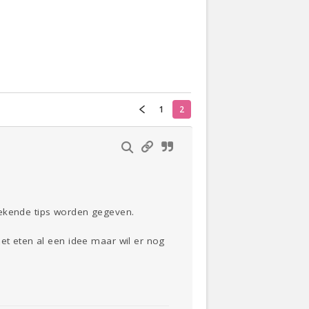
Actueel
Oekraïne
1
2
Klussen
Thuis
Lezen
bekende tips worden gegeven.
het eten al een idee maar wil er nog