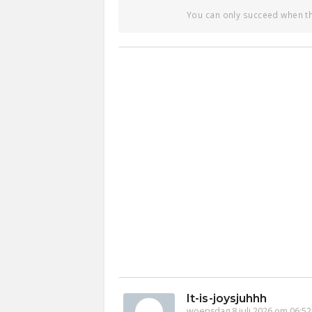
You can only succeed when the
It-is-joysjuhhh
woensdag 8 juli 2026 om 06:52