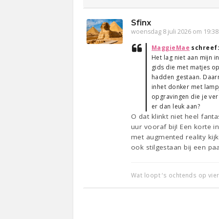
Sfinx
woensdag 8 juli 2026 om 19:38
MaggieMae
schreef
Het lag niet aan mijn i
gids die met matjes op
hadden gestaan. Daarn
inhet donker met lamp
opgravingen die je verd
er dan leuk aan?
O dat klinkt niet heel fant
uur vooraf bij! Een korte 
met augmented reality kij
ook stilgestaan bij een p
Wat loopt ‘s ochtends op vie