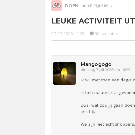
DOEN
ALLE PIJLERS
LEUKE ACTIVITEIT U
07-07-2026 14:29
30 berichten
Relaties
Werk &
Ge
Studie
Lijf & Lijn
Mangogogo
dinsdag 7 juli 2026 om 14:29
Entertainment
Ik wil met man een dagje n
Sport
Contact
Ik heb natuurlijk al gesp
Dus, wat zou jij gaan doen
iets bij.
We zijn niet echt shoppers