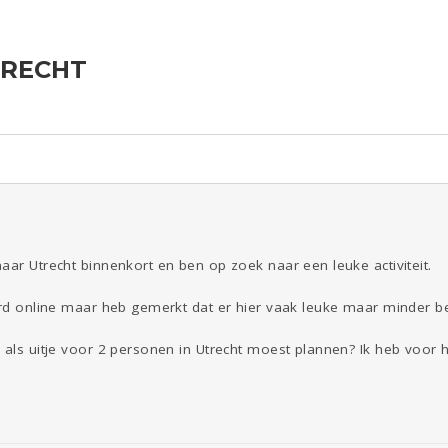
TRECHT
Seks
Gezondheid
Coronavirus
Overig
COVID-19
ld & Recht
Reizen
Digi
Eten
Mode &
Beauty
Kinderen
Zwanger
Psyche
aar Utrecht binnenkort en ben op zoek naar een leuke activiteit.
Viva zoekt
Aangeboden
Gevraagd
Horen
Zien
eurd online maar heb gemerkt dat er hier vaak leuke maar minder 
Doen
 als uitje voor 2 personen in Utrecht moest plannen? Ik heb voor 
.