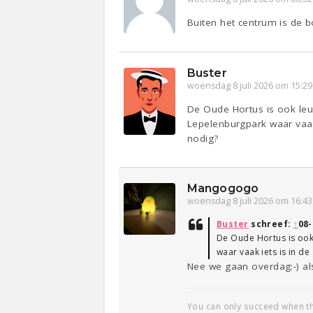
Buiten het centrum is de 
Buster
woensdag 8 juli 2026 om 15:29
De Oude Hortus is ook leu
Lepelenburgpark waar vaa
nodig?
Mangogogo
woensdag 8 juli 2026 om 16:43
Buster
schreef:
↑
08-
De Oude Hortus is ook 
waar vaak iets is in
Nee we gaan overdag:-) als
You can only succeed when the