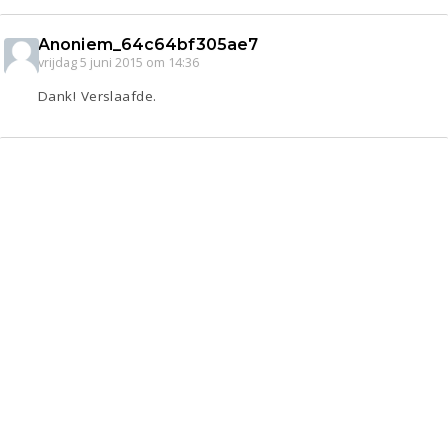
Anoniem_64c64bf305ae7
vrijdag 5 juni 2015 om 14:36
Dank! Verslaafde.