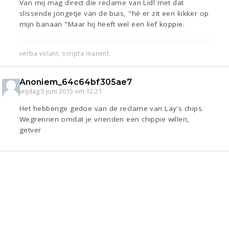
Van mij mag direct die reclame van Lidl met dat
slissende jongetje van de buis, "hé er zit een kikker op
mijn banaan "Maar hij heeft wel een lief koppie.
verba volant, scripta manent.
Anoniem_64c64bf305ae7
vrijdag 5 juni 2015 om 12:21
Het hebberige gedoe van de reclame van Lay's chips.
Wegrennen omdat je vrienden een chippie willen,
getver