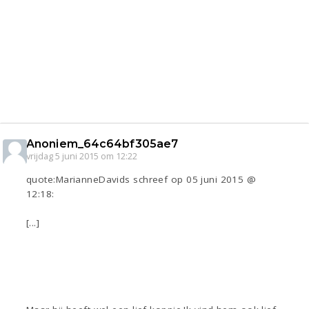
Anoniem_64c64bf305ae7
vrijdag 5 juni 2015 om 12:22
quote:MarianneDavids schreef op 05 juni 2015 @
12:18:
[...]