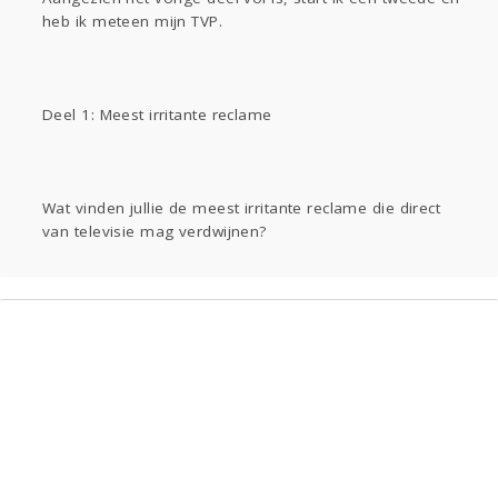
Sport
Contact
Viva zoekt
Aangeboden
heb ik meteen mijn TVP.
Gevraagd
Horen
Doen
Zien
Lezen
Deel 1: Meest irritante reclame
Wat vinden jullie de meest irritante reclame die direct
van televisie mag verdwijnen?