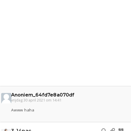
Anoniem_64fd7e8a070df
vrijdag 30 april 2021 om 14:41
Awww haha
3_14pac