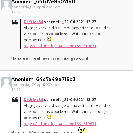
Anoniem_64fd7e8a070df
donderdag 29 april 2021 om
17:02
DaSilva86
schreef:
↑
29-04-2021 13:27
Als je je verveeld kan je de advertenties van deze
verkoper eens doorlezen. Wat een persoonlijke
boekwerken
https://link.marktplaats.nl/m1691610631
Haha een heel levensverhaal gewoon!
Anoniem_64c7a49a715d3
donderdag 29 april 2021 om
18:27
DaSilva86
schreef:
↑
29-04-2021 13:27
Als je je verveeld kan je de advertenties van deze
verkoper eens doorlezen. Wat een persoonlijke
boekwerken
https://link.marktplaats.nl/m1691610631
Hahaha! Werd er wel vrolijk van