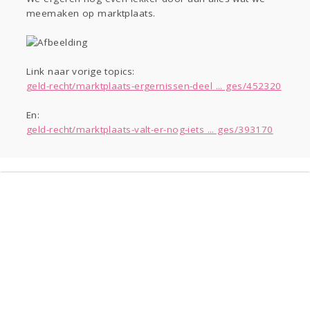
Sport
Contact
Viva zoekt
Aangeboden
meemaken op marktplaats.
Gevraagd
Horen
Doen
Zien
Lezen
Link naar vorige topics:
geld-recht/marktplaats-ergernissen-deel ... ges/452320
En:
geld-recht/marktplaats-valt-er-nog-iets ... ges/393170