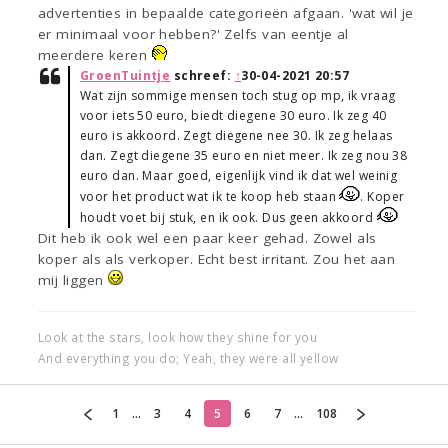
advertenties in bepaalde categorieën afgaan. 'wat wil je
er minimaal voor hebben?' Zelfs van eentje al
meerdere keren
GroenTuintje
schreef:
↑
30-04-2021 20:57
Wat zijn sommige mensen toch stug op mp, ik vraag
voor iets 50 euro, biedt diegene 30 euro. Ik zeg 40
euro is akkoord. Zegt diegene nee 30. Ik zeg helaas
dan. Zegt diegene 35 euro en niet meer. Ik zeg nou 38
euro dan. Maar goed, eigenlijk vind ik dat wel weinig
voor het product wat ik te koop heb staan
. Koper
houdt voet bij stuk, en ik ook. Dus geen akkoord
Dit heb ik ook wel een paar keer gehad. Zowel als
koper als als verkoper. Echt best irritant. Zou het aan
mij liggen
Look at the stars, look how they shine for you
And everything you do; Yeah, they were all yellow
1
...
3
4
5
6
7
...
108