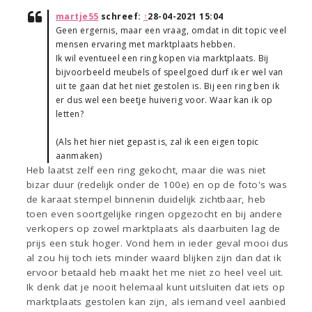
martje55
schreef:
↑
28-04-2021 15:04
Geen ergernis, maar een vraag, omdat in dit topic veel
mensen ervaring met marktplaats hebben.
Ik wil eventueel een ring kopen via marktplaats. Bij
bijvoorbeeld meubels of speelgoed durf ik er wel van
uit te gaan dat het niet gestolen is. Bij een ring ben ik
er dus wel een beetje huiverig voor. Waar kan ik op
letten?
(Als het hier niet gepast is, zal ik een eigen topic
aanmaken)
Heb laatst zelf een ring gekocht, maar die was niet
bizar duur (redelijk onder de 100e) en op de foto's was
de karaat stempel binnenin duidelijk zichtbaar, heb
toen even soortgelijke ringen opgezocht en bij andere
verkopers op zowel marktplaats als daarbuiten lag de
prijs een stuk hoger. Vond hem in ieder geval mooi dus
al zou hij toch iets minder waard blijken zijn dan dat ik
ervoor betaald heb maakt het me niet zo heel veel uit.
Ik denk dat je nooit helemaal kunt uitsluiten dat iets op
marktplaats gestolen kan zijn, als iemand veel aanbied