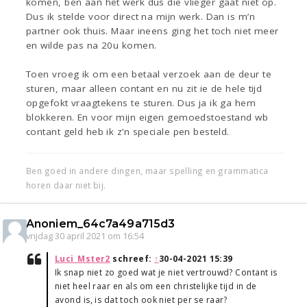
komen, ben aan het werk dus die vlieger gaat niet op.
Dus ik stelde voor direct na mijn werk. Dan is m’n
partner ook thuis. Maar ineens ging het toch niet meer
en wilde pas na 20u komen.
Toen vroeg ik om een betaal verzoek aan de deur te
sturen, maar alleen contant en nu zit ie de hele tijd
opgefokt vraagtekens te sturen. Dus ja ik ga hem
blokkeren. En voor mijn eigen gemoedstoestand wb
contant geld heb ik z’n speciale pen besteld.
Ben goed in andere dingen, maar spelling en grammatica
horen daar niet bij.
Anoniem_64c7a49a715d3
vrijdag 30 april 2021 om 16:54
Luci_Mster2
schreef:
↑
30-04-2021 15:39
Ik snap niet zo goed wat je niet vertrouwd? Contant is
niet heel raar en als om een christelijke tijd in de
avond is, is dat toch ook niet per se raar?