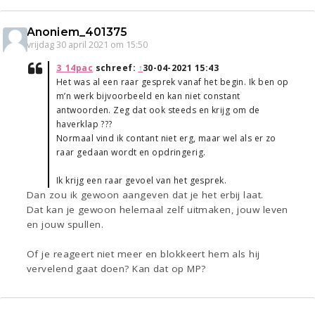
Anoniem_401375
vrijdag 30 april 2021 om 15:50
3_14pac
schreef:
↑
30-04-2021 15:43
Het was al een raar gesprek vanaf het begin. Ik ben op
m’n werk bijvoorbeeld en kan niet constant
antwoorden. Zeg dat ook steeds en krijg om de
haverklap ???
Normaal vind ik contant niet erg, maar wel als er zo
raar gedaan wordt en opdringerig.
Ik krijg een raar gevoel van het gesprek.
Dan zou ik gewoon aangeven dat je het erbij laat.
Dat kan je gewoon helemaal zelf uitmaken, jouw leven
en jouw spullen.
Of je reageert niet meer en blokkeert hem als hij
vervelend gaat doen? Kan dat op MP?