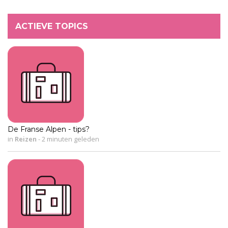
ACTIEVE TOPICS
De Franse Alpen - tips?
in
Reizen
-
2 minuten geleden