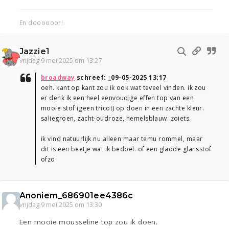
En doooooor!
Jazzie1
vrijdag 9 mei 2025 om 13:27
broadway
schreef:
↑
09-05-2025 13:17
oeh. kant op kant zou ik ook wat teveel vinden. ik zou
er denk ik een heel eenvoudige effen top van een
mooie stof (geen tricot) op doen in een zachte kleur.
saliegroen, zacht-oudroze, hemelsblauw. zoiets.
ik vind natuurlijk nu alleen maar temu rommel, maar
dit is een beetje wat ik bedoel. of een gladde glansstof
ofzo
Anoniem_686901ee4386c
vrijdag 9 mei 2025 om 13:30
Een mooie mousseline top zou ik doen.