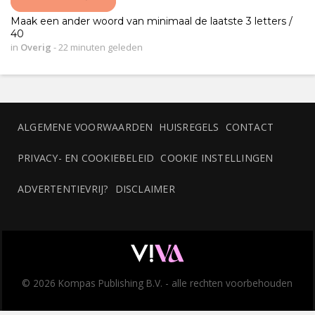
Maak een ander woord van minimaal de laatste 3 letters /
40
in
Overig
-
22 minuten geleden
ALGEMENE VOORWAARDEN
HUISREGELS
CONTACT
PRIVACY- EN COOKIEBELEID
COOKIE INSTELLINGEN
ADVERTENTIEVRIJ?
DISCLAIMER
© 2026 Kompas Publishing B.V. - alle rechten voorbehouden