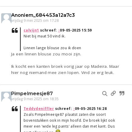
Anoniem_684453a12a7c3
vrijdag 9 mei 2025 om 17:28
calvijn1
schreef:
↑
09-05-2025 15:59
Niet bij maat 50 vind ik.
Linnen lange blouse zou ik doen
Ja een linnen blouse zou mooi zijn.
Ik kocht een kanten broek vorig jaar op Madeira. Maar
hier nog niemand mee zien lopen. Vind ze erg leuk.
Pimpelmeesje87
vrijdag 9 mei 2025 om 18:35
Teddydeniffler
schreef:
↑
09-05-2025 16:28
Zoals Pimpelmeesje87 plaatst zaten die soort
bovenstukken ook in mijn hoofd. De broek lijkt ook
meer een 'wide leg pants' alleen dan met kant. Dus