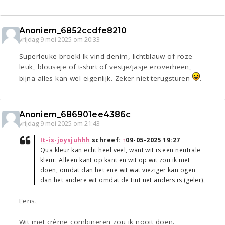
Anoniem_6852ccdfe8210
vrijdag 9 mei 2025 om 20:33
Superleuke broek! Ik vind denim, lichtblauw of roze
leuk, blouseje of t-shirt of vestje/jasje eroverheen,
bijna alles kan wel eigenlijk. Zeker niet terugsturen
.
Anoniem_686901ee4386c
vrijdag 9 mei 2025 om 21:43
It-is-joysjuhhh
schreef:
↑
09-05-2025 19:27
Qua kleur kan echt heel veel, want wit is een neutrale
kleur. Alleen kant op kant en wit op wit zou ik niet
doen, omdat dan het ene wit wat vieziger kan ogen
dan het andere wit omdat de tint net anders is (geler).
Eens.
Wit met crème combineren zou ik nooit doen.