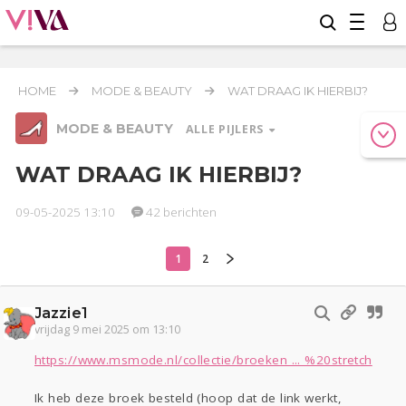
HOME
MODE & BEAUTY
WAT DRAAG IK HIERBIJ?
MODE & BEAUTY
ALLE PIJLERS
WAT DRAAG IK HIERBIJ?
09-05-2025 13:10
42 berichten
Relaties
Werk & Studie
Geld & Recht
Reizen
Seks
Gezondheid
Coronavirus
Overig
COVID-19
1
2
Actueel
Oekraïne
Entertainment
Lijf & Lijn
Kinderen
Digi
Eten
Jazzie1
vrijdag 9 mei 2025 om 13:10
Mode & Beauty
https://www.msmode.nl/collectie/broeken ... %20stretch
Zwanger
Psyche
Thuis
Klussen
Ik heb deze broek besteld (hoop dat de link werkt,
Sport
Contact
Viva zoekt
Aangeboden