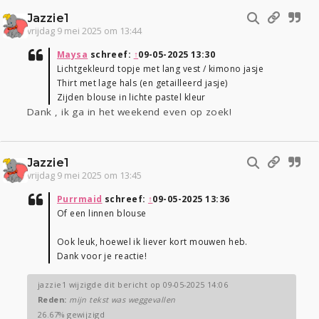
Jazzie1
vrijdag 9 mei 2025 om 13:44
Maysa
schreef:
↑
09-05-2025 13:30
Lichtgekleurd topje met lang vest / kimono jasje
Thirt met lage hals (en getailleerd jasje)
Zijden blouse in lichte pastel kleur
Dank , ik ga in het weekend even op zoek!
Jazzie1
vrijdag 9 mei 2025 om 13:45
Purrmaid
schreef:
↑
09-05-2025 13:36
Of een linnen blouse
Ook leuk, hoewel ik liever kort mouwen heb.
Dank voor je reactie!
jazzie1 wijzigde dit bericht op 09-05-2025 14:06
Reden:
mijn tekst was weggevallen
26.67% gewijzigd