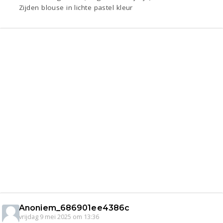
Zijden blouse in lichte pastel kleur
Anoniem_686901ee4386c
vrijdag 9 mei 2025 om 13:36