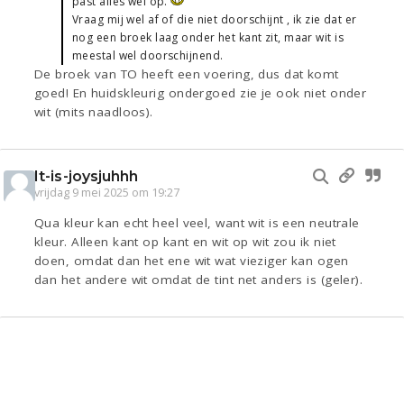
past alles wel op.
Vraag mij wel af of die niet doorschijnt , ik zie dat er
nog een broek laag onder het kant zit, maar wit is
meestal wel doorschijnend.
De broek van TO heeft een voering, dus dat komt
goed! En huidskleurig ondergoed zie je ook niet onder
wit (mits naadloos).
It-is-joysjuhhh
vrijdag 9 mei 2025 om 19:27
Qua kleur kan echt heel veel, want wit is een neutrale
kleur. Alleen kant op kant en wit op wit zou ik niet
doen, omdat dan het ene wit wat vieziger kan ogen
dan het andere wit omdat de tint net anders is (geler).