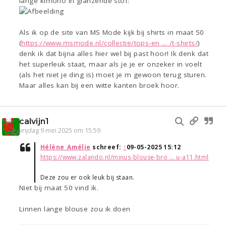
lange kimono in glanzende stof:
Als ik op de site van MS Mode kijk bij shirts in maat 50
(
https://www.msmode.nl/collectie/tops-en ... /t-shirts/
)
denk ik dat bijna alles hier wel bij past hoor! Ik denk dat
het superleuk staat, maar als je je er onzeker in voelt
(als het niet je ding is) moet je m gewoon terug sturen.
Maar alles kan bij een witte kanten broek hoor.
calvijn1
vrijdag 9 mei 2025 om 15:59
Hélène_Amélie
schreef:
↑
09-05-2025 15:12
https://www.zalando.nl/minus-blouse-bro ... u-a11.html
Deze zou er ook leuk bij staan.
Niet bij maat 50 vind ik.
Linnen lange blouse zou ik doen