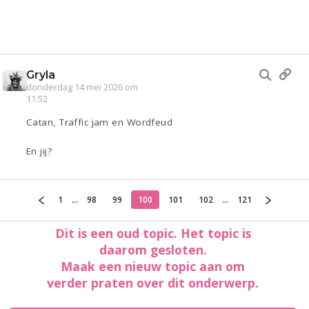
Gryla
donderdag 14 mei 2026 om
11:52
Catan, Traffic jam en Wordfeud
En jij?
1
...
98
99
100
101
102
...
121
Dit is een oud topic. Het topic is
daarom gesloten.
Maak een nieuw topic aan om
verder praten over dit onderwerp.