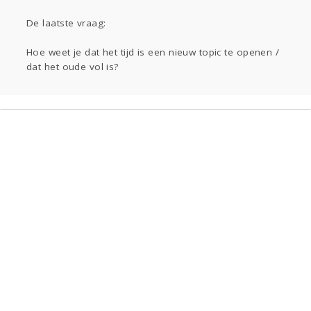
Gevraagd
Horen
Doen
Zien
Lezen
De laatste vraag:
Hoe weet je dat het tijd is een nieuw topic te openen /
dat het oude vol is?