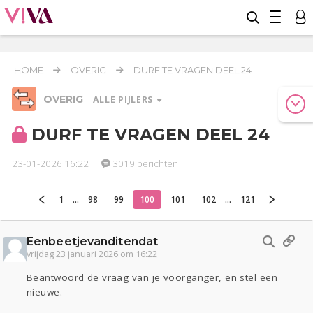
HOME
OVERIG
DURF TE VRAGEN DEEL 24
OVERIG
ALLE PIJLERS
DURF TE VRAGEN DEEL 24
23-01-2026 16:22
3019 berichten
Relaties
Werk & Studie
Geld & Recht
Reizen
Seks
Gezondheid
Coronavirus
COVID-19
1
...
98
99
100
101
102
...
121
Overig
Eenbeetjevanditendat
Actueel
Oekraïne
Entertainment
Lijf & Lijn
vrijdag 23 januari 2026 om 16:22
Kinderen
Digi
Eten
Mode & Beauty
Beantwoord de vraag van je voorganger, en stel een
Zwanger
Psyche
Thuis
Klussen
nieuwe.
Sport
Contact
Viva zoekt
Aangeboden