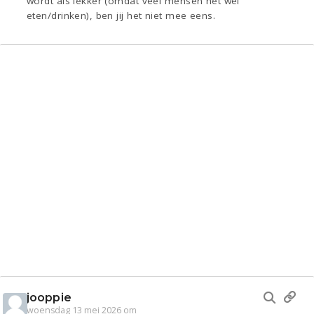
wordt als lekker (omdat veel mensen het wel
eten/drinken), ben jij het niet mee eens.
jooppie
woensdag 13 mei 2026 om