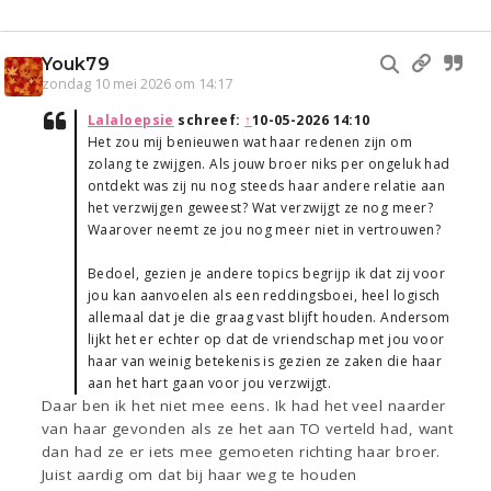
Youk79
zondag 10 mei 2026 om 14:17
Lalaloepsie
schreef:
↑
10-05-2026 14:10
Het zou mij benieuwen wat haar redenen zijn om
zolang te zwijgen. Als jouw broer niks per ongeluk had
ontdekt was zij nu nog steeds haar andere relatie aan
het verzwijgen geweest? Wat verzwijgt ze nog meer?
Waarover neemt ze jou nog meer niet in vertrouwen?
Bedoel, gezien je andere topics begrijp ik dat zij voor
jou kan aanvoelen als een reddingsboei, heel logisch
allemaal dat je die graag vast blijft houden. Andersom
lijkt het er echter op dat de vriendschap met jou voor
haar van weinig betekenis is gezien ze zaken die haar
aan het hart gaan voor jou verzwijgt.
Daar ben ik het niet mee eens. Ik had het veel naarder
van haar gevonden als ze het aan TO verteld had, want
dan had ze er iets mee gemoeten richting haar broer.
Juist aardig om dat bij haar weg te houden