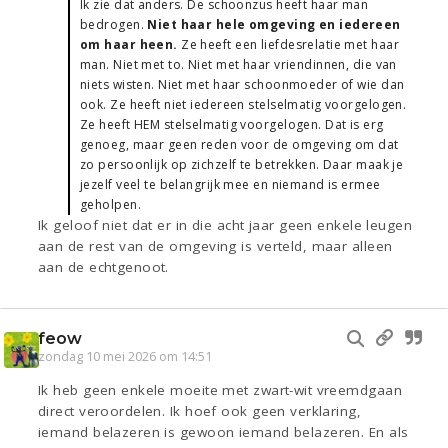
Ik zie dat anders. De schoonzus heeft haar man
bedrogen.
Niet haar hele omgeving en iedereen
om haar heen.
Ze heeft een liefdesrelatie met haar
man. Niet met to. Niet met haar vriendinnen, die van
niets wisten. Niet met haar schoonmoeder of wie dan
ook. Ze heeft niet iedereen stelselmatig voorgelogen.
Ze heeft HEM stelselmatig voorgelogen. Dat is erg
genoeg, maar geen reden voor de omgeving om dat
zo persoonlijk op zichzelf te betrekken. Daar maak je
jezelf veel te belangrijk mee en niemand is ermee
geholpen.
Ik geloof niet dat er in die acht jaar geen enkele leugen
aan de rest van de omgeving is verteld, maar alleen
aan de echtgenoot.
feow
zondag 10 mei 2026 om 14:51
Ik heb geen enkele moeite met zwart-wit vreemdgaan
direct veroordelen. Ik hoef ook geen verklaring,
iemand belazeren is gewoon iemand belazeren. En als