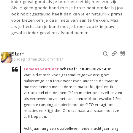
ieder geval goed als je broer er niet blij mee zou zijn.
Als je geen goede band met je broer hebt omdat hij jou
ook nooit gesteund heeft dan kan je er natuurlijk prima
voor kiezen om je daar niets van aan te trekken. Maar
als je hecht aan je band met je broer zou ik in jouw
geval in ieder geval nu afstand nemen.
Star⁴
zondag 10 mei 2026 om 14:47
LemoosGaatDoor
schreef:
↑
10-05-2026 14:41
Wat is dat toch voor gezemel tegenwoordig om
halverwege een topic weer even anderen de maat te
moeten nemen met ‘iedereen maakt foutjes’ en ‘ik
veroordeel niet de mens’? Een manier om jezelf te zien
als verheven boven het rancuneuze klootjesvolkd? Een
gemiste roeping als biechtmoeder? TO vraagt om
reacties en krijgt die. Of deze haar aanstaan moet ze
zelf bepalen.
Acht jaar lang een dubbelleven leiden, acht jaar lang