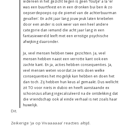
iedereen in het gezicht liegen is geen ‘foutje’ a la ‘er
was een buurtfeest en in een dronken bui ben ik zo
oepserdepoeps op de piemel van de achterbuurman
gevallen’. En acht jaar lang jouw jeuk laten kriebelen
door een ander is ook weer van een heel andere
categorie dan iemand die acht jaar lang in een
fantasiewereld leeft met een ernstige psychische
afwijking daaronder.
Ja, veel mensen hebben twee gezichten. Ja, veel
mensen hebben naast een verrotte kant ook een
zachte kant. En ja, acties hebben consequenties. Ja,
veel mensen weten voordat ze iets doen welke
consequenties het mogelijk kan hebben en doen het
dan toch. Zij hebben hun keus al gemaakt. Dus wellicht
zit TO voor niets in dubio en heeft aanstaande ex
schoonzus allang ingecalculeerd na de ontdekking dat
die vriendschap ook al einde verhaal is net zoals haar
huwelijk.
Dit.
Zeikerige ‘ja op Vivaaaaaa’ reacties altijd.