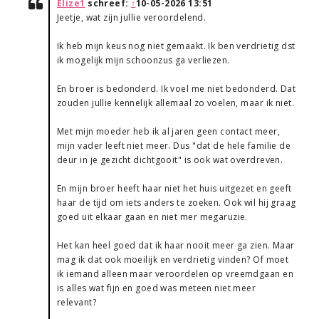
Elize1
schreef:
↑
10-05-2026 13:51
Jeetje, wat zijn jullie veroordelend.
Ik heb mijn keus nog niet gemaakt. Ik ben verdrietig dst
ik mogelijk mijn schoonzus ga verliezen.
En broer is bedonderd. Ik voel me niet bedonderd. Dat
zouden jullie kennelijk allemaal zo voelen, maar ik niet.
Met mijn moeder heb ik al jaren geen contact meer,
mijn vader leeft niet meer. Dus "dat de hele familie de
deur in je gezicht dichtgooit" is ook wat overdreven.
En mijn broer heeft haar niet het huis uitgezet en geeft
haar de tijd om iets anders te zoeken. Ook wil hij graag
goed uit elkaar gaan en niet mer megaruzie.
Het kan heel goed dat ik haar nooit meer ga zien. Maar
mag ik dat ook moeilijk en verdrietig vinden? Of moet
ik iemand alleen maar veroordelen op vreemdgaan en
is alles wat fijn en goed was meteen niet meer
relevant?