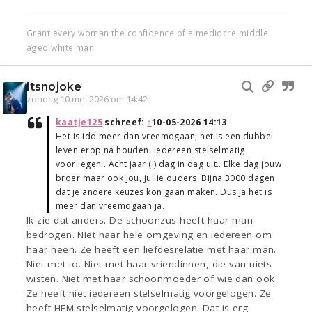
Grant every woman the confidence of a mediocre middle
aged white man
Itsnojoke
zondag 10 mei 2026 om 14:42
kaatje125
schreef:
↑
10-05-2026 14:13
Het is idd meer dan vreemdgaan, het is een dubbel
leven erop na houden. Iedereen stelselmatig
voorliegen.. Acht jaar (!) dag in dag uit.. Elke dag jouw
broer maar ook jou, jullie ouders. Bijna 3000 dagen
dat je andere keuzes kon gaan maken. Dus ja het is
meer dan vreemdgaan ja.
Ik zie dat anders. De schoonzus heeft haar man
bedrogen. Niet haar hele omgeving en iedereen om
haar heen. Ze heeft een liefdesrelatie met haar man.
Niet met to. Niet met haar vriendinnen, die van niets
wisten. Niet met haar schoonmoeder of wie dan ook.
Ze heeft niet iedereen stelselmatig voorgelogen. Ze
heeft HEM stelselmatig voorgelogen. Dat is erg