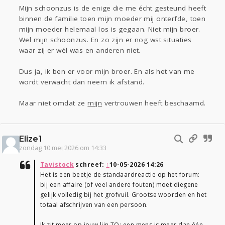
Mijn schoonzus is de enige die me écht gesteund heeft
binnen de familie toen mijn moeder mij onterfde, toen
mijn moeder helemaal los is gegaan. Niet mijn broer.
Wel mijn schoonzus. En zo zijn er nog wst situaties
waar zij er wél was en anderen niet.
Dus ja, ik ben er voor mijn broer. En als het van me
wordt verwacht dan neem ik afstand.
Maar niet omdat ze
mijn
vertrouwen heeft beschaamd.
Elize1
zondag 10 mei 2026 om 14:33
Tavistock
schreef:
↑
10-05-2026 14:26
Het is een beetje de standaardreactie op het forum:
bij een affaire (of veel andere fouten) moet diegene
gelijk volledig bij het grofvuil. Grootse woorden en het
totaal afschrijven van een persoon.
Ik zit meer op jouw lijn TO: een mens is meer dan één