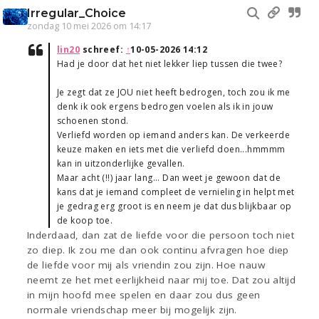
Irregular_Choice
zondag 10 mei 2026 om 14:17
lin20
schreef:
↑
10-05-2026 14:12
Had je door dat het niet lekker liep tussen die twee?
Je zegt dat ze JOU niet heeft bedrogen, toch zou ik me
denk ik ook ergens bedrogen voelen als ik in jouw
schoenen stond.
Verliefd worden op iemand anders kan. De verkeerde
keuze maken en iets met die verliefd doen...hmmmm
kan in uitzonderlijke gevallen.
Maar acht (!!) jaar lang... Dan weet je gewoon dat de
kans dat je iemand compleet de vernieling in helpt met
je gedrag erg groot is en neem je dat dus blijkbaar op
de koop toe.
Inderdaad, dan zat de liefde voor die persoon toch niet
zo diep. Ik zou me dan ook continu afvragen hoe diep
de liefde voor mij als vriendin zou zijn. Hoe nauw
neemt ze het met eerlijkheid naar mij toe. Dat zou altijd
in mijn hoofd mee spelen en daar zou dus geen
normale vriendschap meer bij mogelijk zijn.