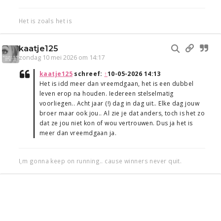
Het is zoals het is
kaatje125
zondag 10 mei 2026 om 14:17
kaatje125
schreef:
↑
10-05-2026 14:13
Het is idd meer dan vreemdgaan, het is een dubbel
leven erop na houden. Iedereen stelselmatig
voorliegen.. Acht jaar (!) dag in dag uit.. Elke dag jouw
broer maar ook jou.. Al zie je dat anders, toch is het zo
dat ze jou niet kon of wou vertrouwen. Dus ja het is
meer dan vreemdgaan ja.
I,m gonna keep on running.. cause winners never quit.