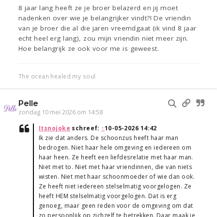
8 jaar lang heeft ze je broer belazerd en jij moet
nadenken over wie je belangrijker vindt?! De vriendin
van je broer die al die jaren vreemdgaat (ik vind 8 jaar
echt heel erg lang), zou mijn vriendin niet meer zijn.
Hoe belangrijk ze ook voor me is geweest.
The ocean healed my soul
Pelle
zondag 10 mei 2026 om 14:58
Itsnojoke
schreef:
↑
10-05-2026 14:42
Ik zie dat anders. De schoonzus heeft haar man
bedrogen. Niet haar hele omgeving en iedereen om
haar heen. Ze heeft een liefdesrelatie met haar man.
Niet met to. Niet met haar vriendinnen, die van niets
wisten. Niet met haar schoonmoeder of wie dan ook.
Ze heeft niet iedereen stelselmatig voorgelogen. Ze
heeft HEM stelselmatig voorgelogen. Dat is erg
genoeg, maar geen reden voor de omgeving om dat
zo persoonlijk op zichzelf te betrekken. Daar maak je