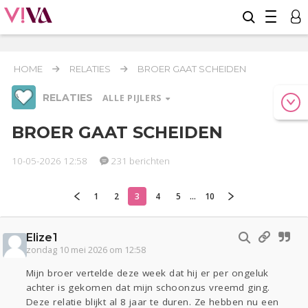
HOME
RELATIES
BROER GAAT SCHEIDEN
RELATIES
ALLE PIJLERS
BROER GAAT SCHEIDEN
10-05-2026 12:58
231 berichten
Werk & Studie
Geld & Recht
Reizen
1
2
3
4
5
...
10
Relaties
Seks
Gezondheid
Coronavirus
Overig
COVID-19
Elize1
Actueel
Oekraïne
Entertainment
Lijf & Lijn
zondag 10 mei 2026 om 12:58
Kinderen
Digi
Eten
Mode & Beauty
Mijn broer vertelde deze week dat hij er per ongeluk
Zwanger
Psyche
Thuis
Klussen
achter is gekomen dat mijn schoonzus vreemd ging.
Deze relatie blijkt al 8 jaar te duren. Ze hebben nu een
Sport
Contact
Viva zoekt
Aangeboden