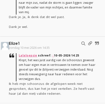
naar mijn zus, nadat de storm is gaan liggen: zwager
blijft de vader van mijn nichtjes, en daarmee familie
van mij.
Dank je. Ja, ik denk dat dit wel past.
Dank je wel.
Elize1
zondag 10 mei 2026 om 14:35
Lalaloepsie
schreef:
↑
10-05-2026 14:25
Klopt, het was juist aardig van de schoonzus geweest
om haar eigen man in vertrouwen te nemen over haar
gevoel ipv dit te (blijven) verzwijgen inderdaad. Nog
steeds nieuwsgierig naar haar redenen voor het
verzwijgen dus.
Ik heb mijn schoonzus de afgelopen week niet
gesproken, dus kan het je niet vertellen. Ze heeft vast
haar (al dan niet) valide redenen.