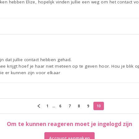
roken hebben Elize, hopelijk vinden jullie een weg om het contact v
ijn dat jullie contact hebben gehad.
e krijgt hoef je haar niet meteen op te geven hoor. Hou je blik o
llie er kunnen zijn voor elkaar
1
...
6
7
8
9
10
Om te kunnen reageren moet je ingelogd zijn
Account aanmaken