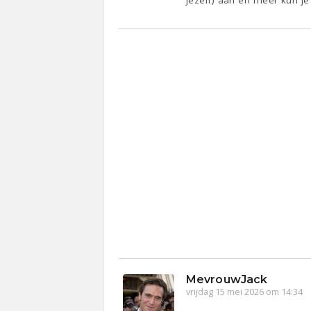
MevrouwJack
vrijdag 15 mei 2026 om 14:34