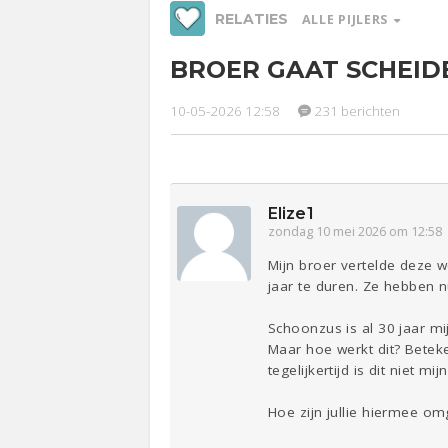
RELATIES
ALLE PIJLERS
BROER GAAT SCHEID
Werk &
Studie
10-05-2026 12:58
231 berichten
Relaties
Ge
Elize1
Entertainment
Lijf & Lijn
zondag 10 mei 2026 om 12:58
Sport
Contact
Mijn broer vertelde deze w
jaar te duren. Ze hebben n
Schoonzus is al 30 jaar mij
Maar hoe werkt dit? Beteke
tegelijkertijd is dit niet m
Hoe zijn jullie hiermee o