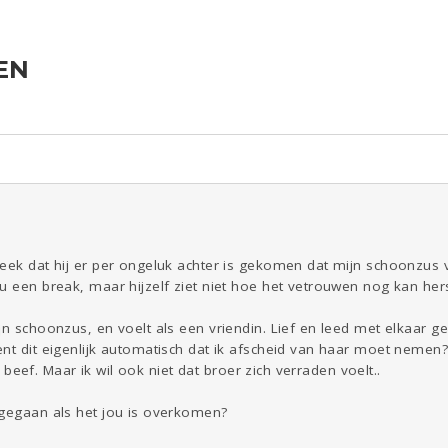
EN
Seks
Coronavirus
COVID-19
ld & Recht
Reizen
Gezondheid
Overig
Kinderen
Eten
Mode &
Zwanger
Beauty
Digi
Psyche
Viva zoekt
Aangeboden
Gevraagd
Horen
Doen
Zien
eek dat hij er per ongeluk achter is gekomen dat mijn schoonzus vr
u een break, maar hijzelf ziet niet hoe het vetrouwen nog kan herst
n schoonzus, en voelt als een vriendin. Lief en leed met elkaar ged
nt dit eigenlijk automatisch dat ik afscheid van haar moet nemen?
ijn beef. Maar ik wil ook niet dat broer zich verraden voelt..
mgegaan als het jou is overkomen?