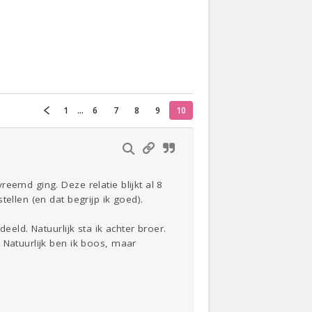
Actueel
Oekraïne
1
...
6
7
8
9
10
Thuis
Klussen
Lezen
eemd ging. Deze relatie blijkt al 8
ellen (en dat begrijp ik goed).
eeld. Natuurlijk sta ik achter broer.
 Natuurlijk ben ik boos, maar