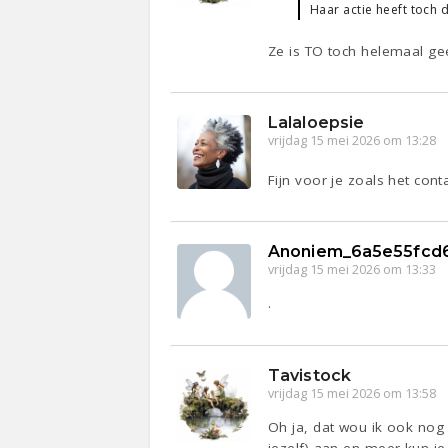
Haar actie heeft toch 
Ze is TO toch helemaal gee
Lalaloepsie
vrijdag 15 mei 2026 om 13:28
Fijn voor je zoals het co
Anoniem_6a5e55fcd
vrijdag 15 mei 2026 om 13:33
.
Tavistock
vrijdag 15 mei 2026 om 13:58
Oh ja, dat wou ik ook nog 
jezelf) aan en meer kun je