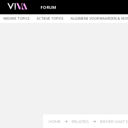
FORUM
NIEUWE TOPICS
ACTIEVE TOPICS
ALGEMENE VOORWAARDEN & HUI
HOME
RELATIES
BROER GAAT 