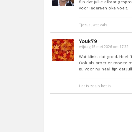
fijn dat jullie elkaar gesp
voor iedereen oke voelt.
Tjezus, wat vals
Youk79
vrijdag 15 mei 2026 om 17:32
Wat klinkt dat goed. Heel f
Ook als broer er moeite me
is. Voor nu heel fijn dat ju
Het is zoals het is