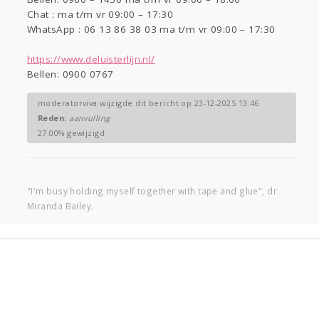
Chat : ma t/m vr 09:00 – 17:30
WhatsApp : 06 13 86 38 03 ma t/m vr 09:00 – 17:30
https://www.deluisterlijn.nl/
Bellen: 0900 0767
moderatorviva wijzigde dit bericht op 23-12-2025 13:46
Reden:
aanvulling
27.00% gewijzigd
"I'm busy holding myself together with tape and glue", dr.
Miranda Bailey.