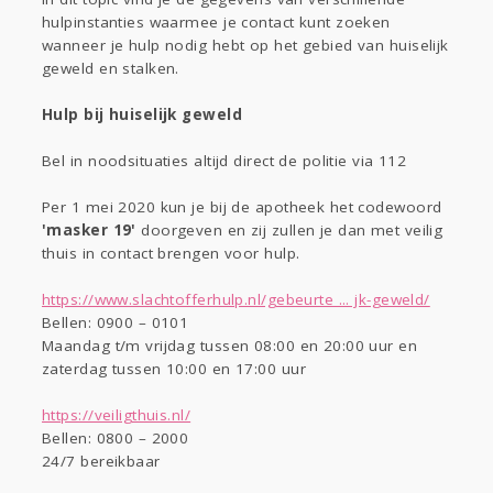
hulpinstanties waarmee je contact kunt zoeken
Entertainment
wanneer je hulp nodig hebt op het gebied van huiselijk
geweld en stalken.
Digi
Mode & Beauty
Hulp bij huiselijk geweld
Kinderen
Eten
Bel in noodsituaties altijd direct de politie via 112
Zwanger
Klussen
Per 1 mei 2020 kun je bij de apotheek het codewoord
'masker 19'
doorgeven en zij zullen je dan met veilig
Psyche
Thuis
thuis in contact brengen voor hulp.
Sport
Contact
Viva zoekt
Aangeboden
Gevraagd
Horen
Doen
Zien
https://www.slachtofferhulp.nl/gebeurte ... jk-geweld/
Lezen
Bellen: 0900 – 0101
Maandag t/m vrijdag tussen 08:00 en 20:00 uur en
zaterdag tussen 10:00 en 17:00 uur
https://veiligthuis.nl/
Bellen: 0800 – 2000
24/7 bereikbaar