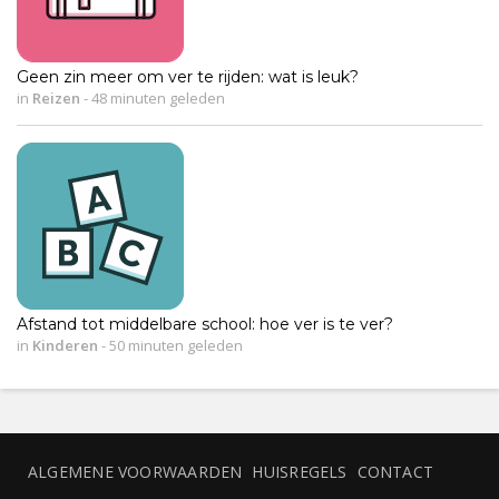
Geen zin meer om ver te rijden: wat is leuk?
in
Reizen
-
48 minuten geleden
Afstand tot middelbare school: hoe ver is te ver?
in
Kinderen
-
50 minuten geleden
ALGEMENE VOORWAARDEN
HUISREGELS
CONTACT