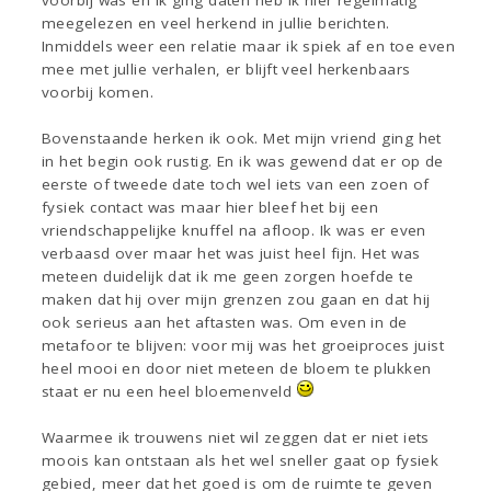
voorbij was en ik ging daten heb ik hier regelmatig
meegelezen en veel herkend in jullie berichten.
Inmiddels weer een relatie maar ik spiek af en toe even
mee met jullie verhalen, er blijft veel herkenbaars
voorbij komen.
Bovenstaande herken ik ook. Met mijn vriend ging het
in het begin ook rustig. En ik was gewend dat er op de
eerste of tweede date toch wel iets van een zoen of
fysiek contact was maar hier bleef het bij een
vriendschappelijke knuffel na afloop. Ik was er even
verbaasd over maar het was juist heel fijn. Het was
meteen duidelijk dat ik me geen zorgen hoefde te
maken dat hij over mijn grenzen zou gaan en dat hij
ook serieus aan het aftasten was. Om even in de
metafoor te blijven: voor mij was het groeiproces juist
heel mooi en door niet meteen de bloem te plukken
staat er nu een heel bloemenveld
Waarmee ik trouwens niet wil zeggen dat er niet iets
moois kan ontstaan als het wel sneller gaat op fysiek
gebied, meer dat het goed is om de ruimte te geven