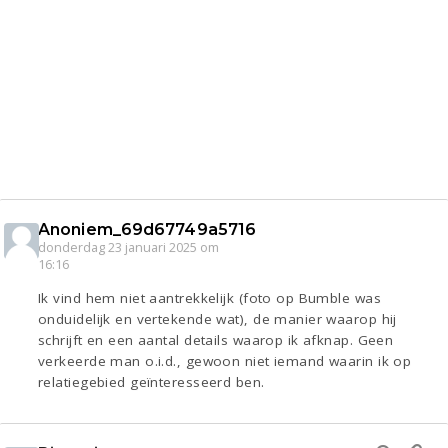
Anoniem_69d67749a5716
donderdag 23 januari 2025 om
16:16
Ik vind hem niet aantrekkelijk (foto op Bumble was
onduidelijk en vertekende wat), de manier waarop hij
schrijft en een aantal details waarop ik afknap. Geen
verkeerde man o.i.d., gewoon niet iemand waarin ik op
relatiegebied geïnteresseerd ben.