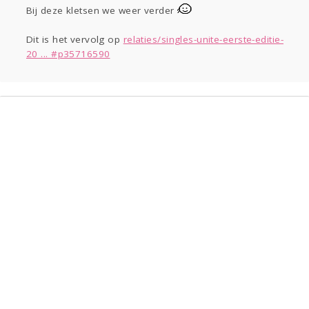
Sport
Contact
Viva zoekt
Aangeboden
Bij deze kletsen we weer verder
Gevraagd
Horen
Doen
Zien
Dit is het vervolg op
relaties/singles-unite-eerste-editie-
Lezen
20 ... #p35716590