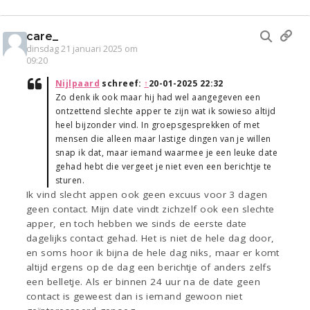
care_
dinsdag 21 januari 2025 om
09:20
Nijlpaard
schreef:
↑
20-01-2025 22:32
Zo denk ik ook maar hij had wel aangegeven een
ontzettend slechte apper te zijn wat ik sowieso altijd
heel bijzonder vind. In groepsgesprekken of met
mensen die alleen maar lastige dingen van je willen
snap ik dat, maar iemand waarmee je een leuke date
gehad hebt die vergeet je niet even een berichtje te
sturen.
Ik vind slecht appen ook geen excuus voor 3 dagen
geen contact. Mijn date vindt zichzelf ook een slechte
apper, en toch hebben we sinds de eerste date
dagelijks contact gehad. Het is niet de hele dag door,
en soms hoor ik bijna de hele dag niks, maar er komt
altijd ergens op de dag een berichtje of anders zelfs
een belletje. Als er binnen 24 uur na de date geen
contact is geweest dan is iemand gewoon niet