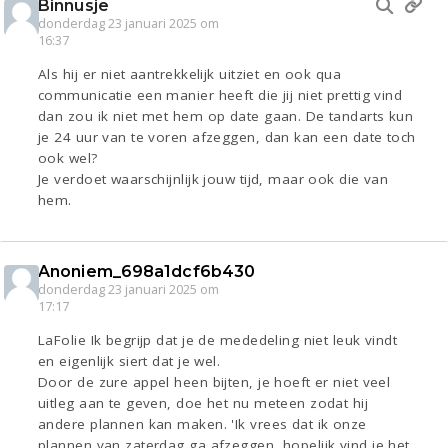
Binnusje
donderdag 23 januari 2025 om
16:37
Als hij er niet aantrekkelijk uitziet en ook qua
communicatie een manier heeft die jij niet prettig vind
dan zou ik niet met hem op date gaan. De tandarts kun
je 24 uur van te voren afzeggen, dan kan een date toch
ook wel?
Je verdoet waarschijnlijk jouw tijd, maar ook die van
hem.
Anoniem_698a1dcf6b430
donderdag 23 januari 2025 om
17:17
LaFolie Ik begrijp dat je de mededeling niet leuk vindt
en eigenlijk siert dat je wel.
Door de zure appel heen bijten, je hoeft er niet veel
uitleg aan te geven, doe het nu meteen zodat hij
andere plannen kan maken. 'Ik vrees dat ik onze
plannen van zaterdag ga afzeggen, hopelijk vind je het