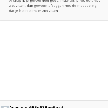
Al snap ik je gevoel heel goed, maar als je het écht niet
ziet zitten, dan gewoon afzeggen met de mededeling
dat je het niet meer ziet zitten.
Anoniem_685e638ee6ead