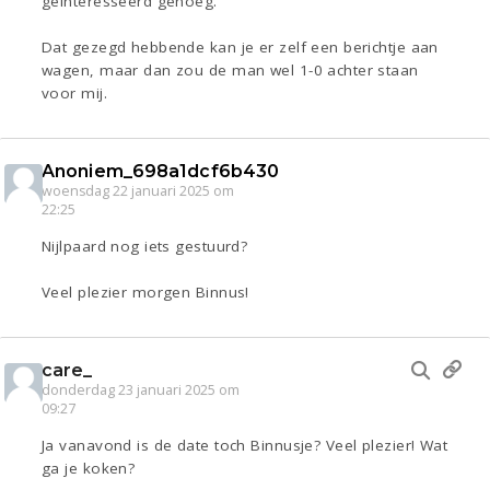
geïnteresseerd genoeg.
Dat gezegd hebbende kan je er zelf een berichtje aan
wagen, maar dan zou de man wel 1-0 achter staan
voor mij.
Anoniem_698a1dcf6b430
woensdag 22 januari 2025 om
22:25
Nijlpaard nog iets gestuurd?
Veel plezier morgen Binnus!
care_
donderdag 23 januari 2025 om
09:27
Ja vanavond is de date toch Binnusje? Veel plezier! Wat
ga je koken?