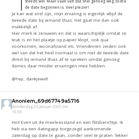
steeds wel. Maar vaak valt dat snel genoeg weg zodra
de date begonnen is. Veel plezier!
Ja kan wat snel zijn, mijn ervaring is eigenlijk altijd de
tweede date bij iemand thuis. Het gaat me dan ook
makkelijk af.
Hier merk ik zenuwen en dat is waarschijnlijk omdat ze
leuk is en het plaatje op papier klopt, ook qua
voorkomen, woonafstand etc. Vriendinnen zeiden ook
wel van dat het heel normaal is om niet de tweede date
direct bij iemand thuis af te spreken omdat genoeg
dames daar minder ervaringen mee hebben.
@Yep, dankjewel!
Anoniem_69d67749a5716
donderdag 23 januari 2025 om
15:59
Hoi! Even uit de meeleesstand en een flitsberichtje. Ik
heb via een datingapp toegezegd aankomende
zaterdag op date te gaan, zonder veel te praten 'lekker