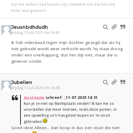
Dat het anders had kunnen zijn, betekent niet dat het ook
beter was geweest.
Jeusnbdhdudh
vrijdag 11 juli 2025 om 16:45
Ik heb inderdaad tegen mijn dochter gezegd dat als hij
niet gebruikt wordt weer verkocht wordt, hij staat droog
onder een overkapping, dus het slijt niet, maar die is
gewoon zonde.
Jubelien
vrijdag 11 juli 2025 om 16:49
mcsteamy
schreef:
↑
11-07-2025 16:31
Kun je ze niet op Marktplaats vinden? Ik kan me zo
voorstellen dat meer mensen, zoals deze poster, in
een opwelling zo'n hangstoel kopen en 'm nooit
gebruiken
Goed idee! Alleen... dan koop ik dus een stoel die niet