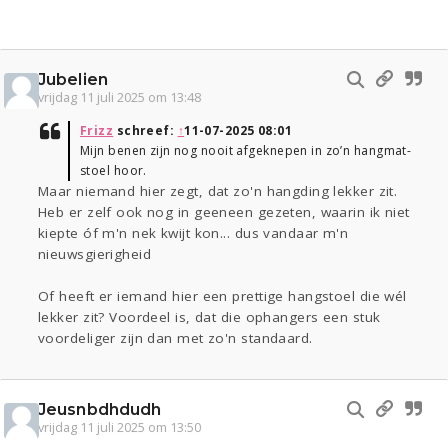
Jubelien
vrijdag 11 juli 2025 om 13:48
Frizz
schreef:
↑
11-07-2025 08:01
Mijn benen zijn nog nooit afgeknepen in zo’n hangmat-
stoel hoor.
Maar niemand hier zegt, dat zo'n hangding lekker zit.
Heb er zelf ook nog in geeneen gezeten, waarin ik niet
kiepte óf m'n nek kwijt kon... dus vandaar m'n
nieuwsgierigheid
Of heeft er iemand hier een prettige hangstoel die wél
lekker zit? Voordeel is, dat die ophangers een stuk
voordeliger zijn dan met zo'n standaard.
Jeusnbdhdudh
vrijdag 11 juli 2025 om 13:50