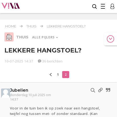
HOME
THUIS
LEKKERE HANGSTOEL?
THUIS
ALLE PIJLERS
LEKKERE HANGSTOEL?
10-07-2025 14:37
36 berichten
Relaties
Werk & Studie
Geld & Recht
Reizen
Seks
Gezondheid
Coronavirus
Overig
COVID-19
1
2
Actueel
Oekraïne
Entertainment
Lijf & Lijn
Kinderen
Digi
Eten
Mode & Beauty
Jubelien
Zwanger
Psyche
Klussen
donderdag 10 juli 2025 om
14:37
Thuis
Voor in de tuin ben ik op zoek naar een hangstoel,
twijfel nog tussen met- of zonder standaard. (Kan
Sport
Contact
Viva zoekt
Aangeboden