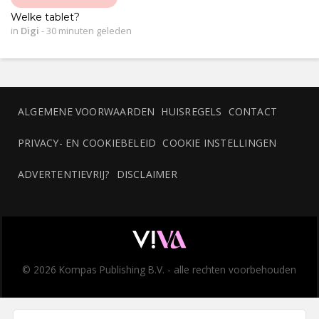
Welke tablet?
in
Digi
-
30 minuten geleden
ALGEMENE VOORWAARDEN
HUISREGELS
CONTACT
PRIVACY- EN COOKIEBELEID
COOKIE INSTELLINGEN
ADVERTENTIEVRIJ?
DISCLAIMER
© 2026 Kompas Publishing B.V. - alle rechten voorbehouden