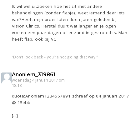
Ik wil wel uitzoeken hoe het zit met andere
behandelingen (zonder flapje), weet iemand daar iets
van?Heeft mijn broer laten doen jaren geleden bij
Vision Clinics. Herstel duurt wat langer en je ogen
voelen een paar dagen of er zand in gestrooid is. Man
heeft flap, ook bij VC.
“Don’t look back – you’re not going that way.”
Anoniem_319861
woensdag 4 januari 2017 om
18:18
quote:Anoniem1234567891 schreef op 04 januari 2017
@ 15:44:
[...]