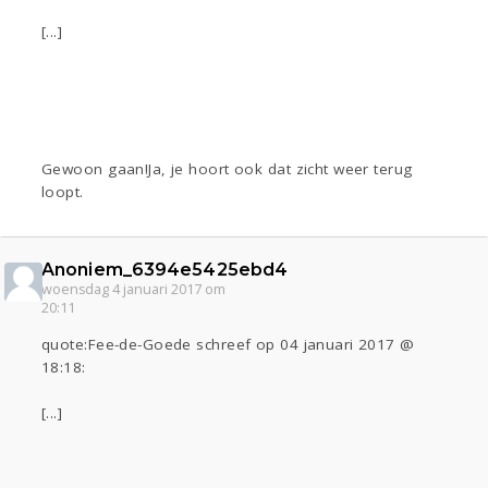
[...]
Gewoon gaan!Ja, je hoort ook dat zicht weer terug
loopt.
Anoniem_6394e5425ebd4
woensdag 4 januari 2017 om
20:11
quote:Fee-de-Goede schreef op 04 januari 2017 @
18:18:
[...]