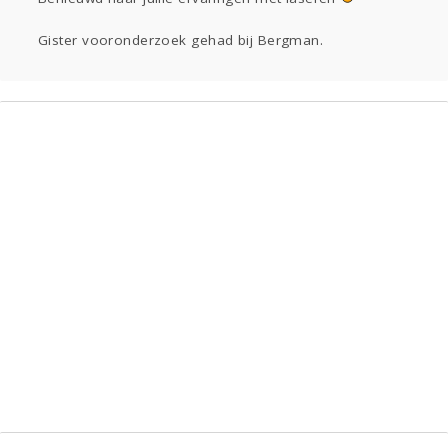
Zien
Gister vooronderzoek gehad bij Bergman.
Lezen