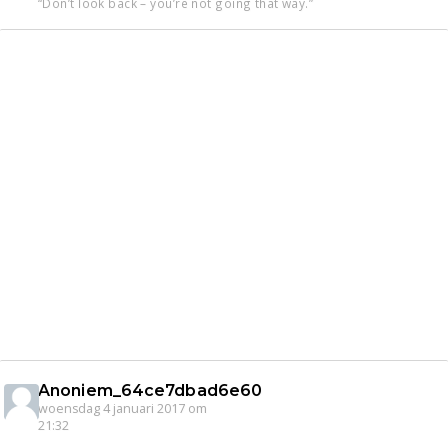
“Don’t look back – you’re not going that way.”
Anoniem_64ce7dbad6e60
woensdag 4 januari 2017 om
21:32