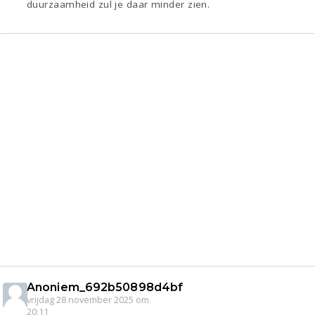
duurzaamheid zul je daar minder zien.
Anoniem_692b50898d4bf
vrijdag 28 november 2025 om
20:11