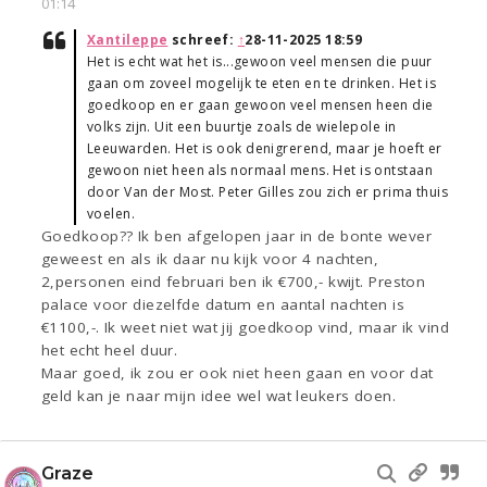
01:14
Xantileppe
schreef:
↑
28-11-2025 18:59
Het is echt wat het is...gewoon veel mensen die puur
gaan om zoveel mogelijk te eten en te drinken. Het is
goedkoop en er gaan gewoon veel mensen heen die
volks zijn. Uit een buurtje zoals de wielepole in
Leeuwarden. Het is ook denigrerend, maar je hoeft er
gewoon niet heen als normaal mens. Het is ontstaan
door Van der Most. Peter Gilles zou zich er prima thuis
voelen.
Goedkoop?? Ik ben afgelopen jaar in de bonte wever
geweest en als ik daar nu kijk voor 4 nachten,
2,personen eind februari ben ik €700,- kwijt. Preston
palace voor diezelfde datum en aantal nachten is
€1100,-. Ik weet niet wat jij goedkoop vind, maar ik vind
het echt heel duur.
Maar goed, ik zou er ook niet heen gaan en voor dat
geld kan je naar mijn idee wel wat leukers doen.
Graze