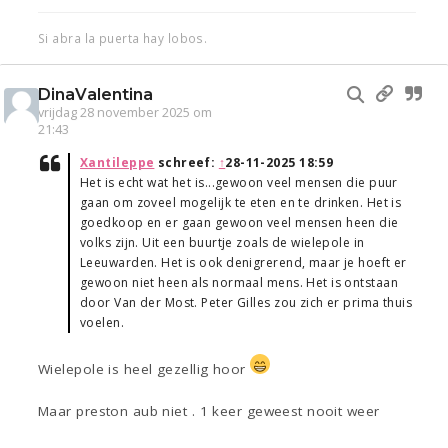
Si abra la puerta hay lobos.
DinaValentina
vrijdag 28 november 2025 om
21:43
Xantileppe
schreef:
↑
28-11-2025 18:59
Het is echt wat het is...gewoon veel mensen die puur
gaan om zoveel mogelijk te eten en te drinken. Het is
goedkoop en er gaan gewoon veel mensen heen die
volks zijn. Uit een buurtje zoals de wielepole in
Leeuwarden. Het is ook denigrerend, maar je hoeft er
gewoon niet heen als normaal mens. Het is ontstaan
door Van der Most. Peter Gilles zou zich er prima thuis
voelen.
Wielepole is heel gezellig hoor
Maar preston aub niet . 1 keer geweest nooit weer