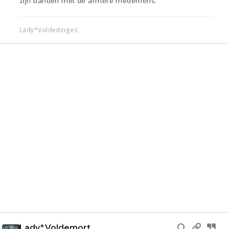
zijn banden met de armere medemens.
Lady*Voldedinges
Lady*Voldemort