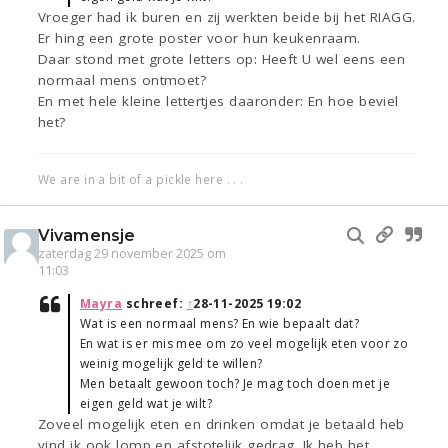
Vroeger had ik buren en zij werkten beide bij het RIAGG.
Er hing een grote poster voor hun keukenraam.
Daar stond met grote letters op: Heeft U wel eens een
normaal mens ontmoet?
En met hele kleine lettertjes daaronder: En hoe beviel
het?
We are in a bit of a pickle here . . .
Vivamensje
zaterdag 29 november 2025 om
11:03
Mayra
schreef:
↑
28-11-2025 19:02
Wat is een normaal mens? En wie bepaalt dat?
En wat is er mis mee om zo veel mogelijk eten voor zo
weinig mogelijk geld te willen?
Men betaalt gewoon toch? Je mag toch doen met je
eigen geld wat je wilt?
Zoveel mogelijk eten en drinken omdat je betaald heb
vind ik ook lomp en afstotelijk gedrag. Ik heb het