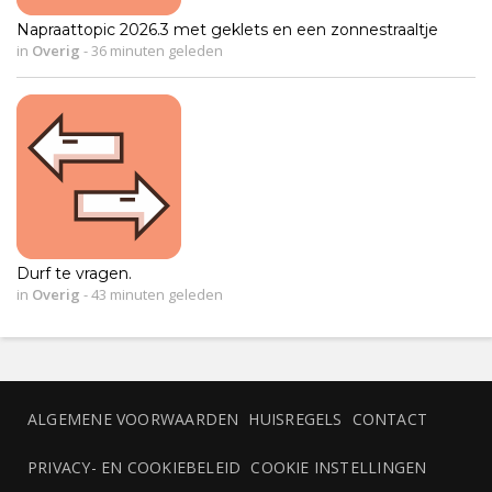
Napraattopic 2026.3 met geklets en een zonnestraaltje
in
Overig
-
36 minuten geleden
Durf te vragen.
in
Overig
-
43 minuten geleden
ALGEMENE VOORWAARDEN
HUISREGELS
CONTACT
PRIVACY- EN COOKIEBELEID
COOKIE INSTELLINGEN