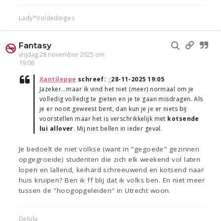
Lady*Voldedinges
Fantasy
vrijdag 28 november 2025 om
19:08
Xantileppe
schreef:
↑
28-11-2025 19:05
Jazeker...maar ik vind het niet (meer) normaal om je
volledig volledig te gieten en je te gaan misdragen. Als
je er nooit geweest bent, dan kun je je er niets bij
voorstellen maar het is verschrikkelijk met
kotsende
lui allover
. Mij niet bellen in ieder geval.
Je bedoelt de niet volkse (want in "gegoede" gezinnen
opgegroeide) studenten die zich elk weekend vol laten
lopen en lallend, keihard schreeuwend en kotsend naar
huis kruipen? Ben ik ff blij dat ik volks ben. En niet meer
tussen de "hoogopgeleiden" in Utrecht woon.
Delulu