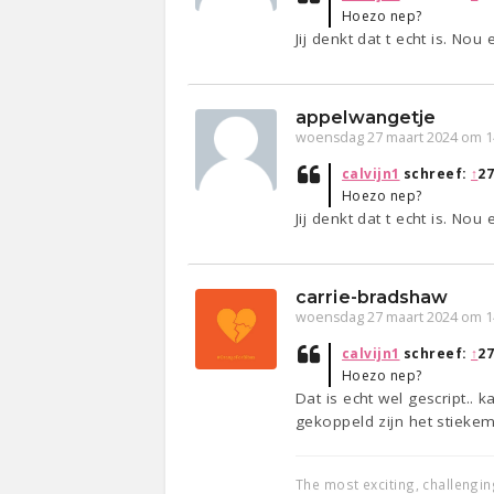
Hoezo nep?
Jij denkt dat t echt is. No
appelwangetje
woensdag 27 maart 2024 om 1
calvijn1
schreef:
↑
27
Hoezo nep?
Jij denkt dat t echt is. No
carrie-bradshaw
woensdag 27 maart 2024 om 1
calvijn1
schreef:
↑
27
Hoezo nep?
Dat is echt wel gescript..
gekoppeld zijn het stieke
The most exciting, challengin