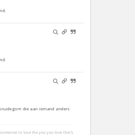
nd.
nd.
 en bruidegom die aan iemand anders
d someone to love the you you love that’s