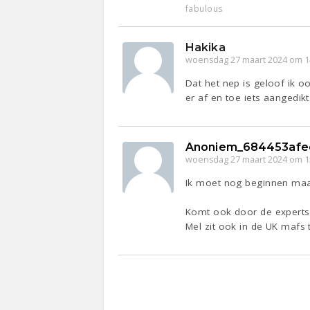
fabulous
Hakika
woensdag 27 maart 2024 om 1
Dat het nep is geloof ik oo
er af en toe iets aangedik
Anoniem_684453afe
woensdag 27 maart 2024 om 1
Ik moet nog beginnen maar
Komt ook door de experts
Mel zit ook in de UK mafs