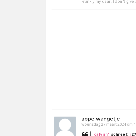
Frankly my dear, I don"t give
appelwangetje
woensdag 27 maart 2024 om 1
calvijn1
schreef:
↑
27