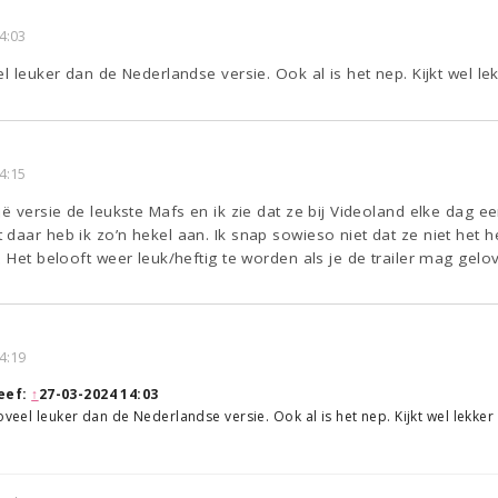
4:03
el leuker dan de Nederlandse versie. Ook al is het nep. Kijkt wel l
4:15
ië versie de leukste Mafs en ik zie dat ze bij Videoland elke dag e
daar heb ik zo’n hekel aan. Ik snap sowieso niet dat ze niet het h
. Het belooft weer leuk/heftig te worden als je de trailer mag gelo
4:19
eef:
↑
27-03-2024 14:03
Zoveel leuker dan de Nederlandse versie. Ook al is het nep. Kijkt wel lekke