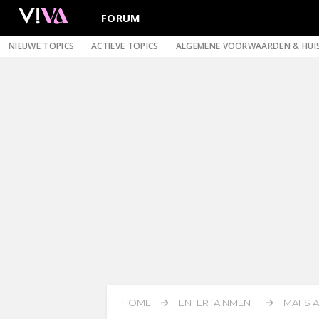
FORUM
NIEUWE TOPICS
ACTIEVE TOPICS
ALGEMENE VOORWAARDEN & HUI
HOME
ENTERTAINMENT
MAFS A