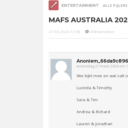
ENTERTAINMENT
ALLE PIJLER
MAFS AUSTRALIA 20
Relaties
Werk &
Ge
Studie
27-03-2024 12:38
498 berichten
Lijf & Lijn
Entertainment
Sport
Contact
Anoniem_66da9c896
woensdag 27 maart 2024 om 1
Wie kijkt mee en wat valt 
Lucinda & Timothy
Sara & Tim
Andrea & Richard
Lauren & Jonathan