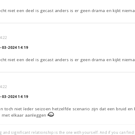
u echt niet een deel is gecast anders is er geen drama en kijkt niema
4:22
-03-2024 14:19
u echt niet een deel is gecast anders is er geen drama en kijkt niema
4:22
-03-2024 14:19
 kan toch niet íeder seizoen hetzelfde scenario zijn dat een bruid
m met elkaar aanleggen
g and significant relationship is the one with yourself. And if you can fin