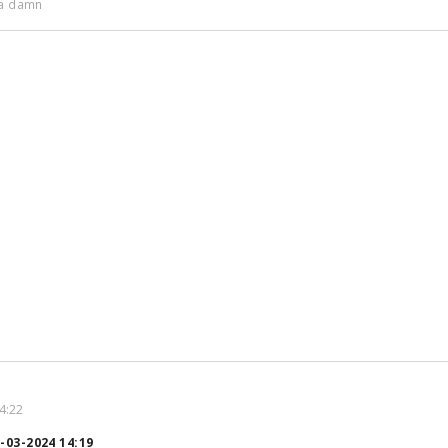
 a damn
4:22
-03-2024 14:19