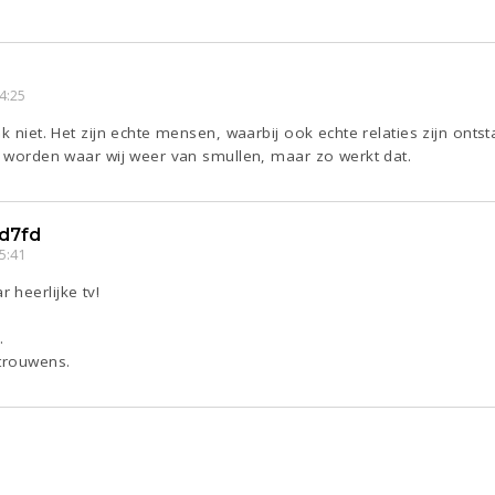
4:25
k niet. Het zijn echte mensen, waarbij ook echte relaties zijn ontstaa
t worden waar wij weer van smullen, maar zo werkt dat.
d7fd
5:41
 heerlijke tv!
.
 trouwens.