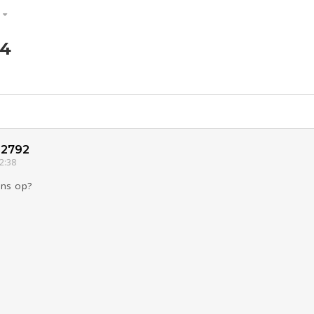
S
24
ld & Recht
Reizen
Seks
Gezondheid
Coronavirus
Overig
COVID-19
Kinderen
Digi
Eten
Mode &
Zwanger
Psyche
Beauty
Viva zoekt
Aangeboden
Gevraagd
Horen
Doen
Zien
2792
2:38
ons op?