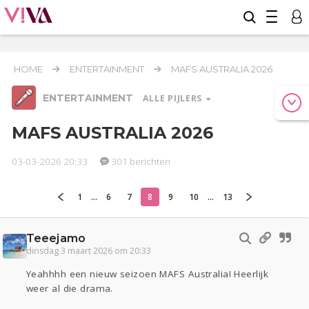
HOME
ENTERTAINMENT
MAFS AUSTRALIA 2026
ENTERTAINMENT
ALLE PIJLERS
MAFS AUSTRALIA 2026
03-03-2026 20:33
301 berichten
Relaties
Werk & Studie
Geld & Recht
Reizen
Seks
Gezondheid
Coronavirus
Overig
COVID-19
1
...
6
7
8
9
10
...
13
Actueel
Oekraïne
Lijf & Lijn
Teeejamo
Entertainment
dinsdag 3 maart 2026 om 20:33
Kinderen
Digi
Eten
Mode & Beauty
Yeahhhh een nieuw seizoen MAFS Australia! Heerlijk
Zwanger
Psyche
Thuis
Klussen
weer al die drama.
Sport
Contact
Viva zoekt
Aangeboden