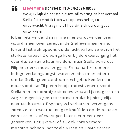
LieveMona
schreef:
↑
10-04-2026 09:55
Wow, ik kijk de eerste nieuwe aflevering en het verhaal
Stella-Filip vind ik toch wel opeens heftig en
onverwacht. Vraag me af hoe dit zich verder gaat
ontwikkelen.
Ik ben iets verder dan jij, maar er wordt verder geen
woord meer over gerept in de 2 afleveringen erna.
Ik vond het ook opeens uit de lucht vallen. ze waren het
sterkste koppel. De vorige keer bij de experts ging het
over dat ze van elkaar hielden, maar Stella vond dat
Filip het eerst moest zeggen. En nu had ze opeens
heftige verlatingsangst, waren ze niet meer intiem
omdat Stella geen condooms wil gebruiken (en dan
maar vond dat Filip een knipje moest zetten), vond
Stella hem in sommige situaties vrouwelijk reageren en
zag ze eigenlijk geen toekomst omdat hij niet gelijk
naar Melbourne of Sydney wil verhuizen. Vervolgens
zitten ze toch weer te innig te knuffelen op de bank en
wordt er tot 2 afleveringen later niet meer over
gesproken. Het lijkt wel of zij ook "problemen"
moesten hebben, net zoals Alissa en David eerder.