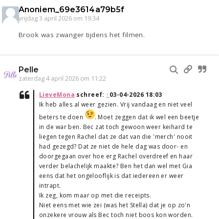
Anoniem_69e3614a79b5f
vrijdag 3 april 2026 om 19:34
Brook was zwanger tijdens het filmen.
Pelle
zaterdag 4 april 2026 om 11:22
LieveMona
schreef:
↑
03-04-2026 18:03
Ik heb alles al weer gezien. Vrij vandaag en niet veel
beters te doen
. Moet zeggen dat ik wel een beetje
in de war ben. Bec zat toch gewoon weer keihard te
liegen tegen Rachel dat ze dat van die 'merch' nooit
had gezegd? Dat ze niet de hele dag was door- en
doorgegaan over hoe erg Rachel overdreef en haar
verder belachelijk maakte? Ben het dan wel met Gia
eens dat het ongelooflijk is dat iedereen er weer
intrapt.
Ik zeg, kom maar op met die receipts.
Niet eens met wie zei (was het Stella) dat je op zo'n
onzekere vrouw als Bec toch niet boos kon worden.