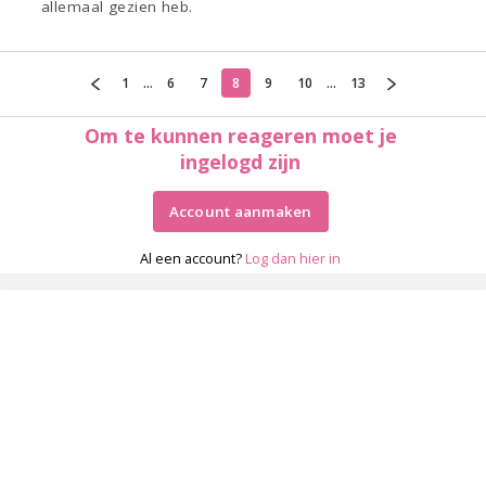
allemaal gezien heb.
1
...
6
7
8
9
10
...
13
Om te kunnen reageren moet je
ingelogd zijn
Account aanmaken
Al een account?
Log dan hier in