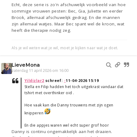
Echt, deze serie is zo'n afschuwelijk voorbeeld van hoe
sommige vrouwen pesten: Bec, Gia, Juliette en eerder
Brook, allemaal afschuwelijk gedrag. En die mannen
zijn allemaal watjes. Maar Bec spant wel de kroon, wat
heeft die therapie nodig zeg.
Als je wil weten wat je wil, moet je kijken naar wat je doet.
LieveMona
zaterdag 11 april 2026 om 16:00
Yildizlar2
schreef:
↑
11-04-2026 15:19
Stella en Filip hadden het toch uitgekrast vandaar dat
tshirt met overthinker oid .
Hoe vaak kan die Danny trouwens met zijn ogen
knipperen
En die appjes waren wel echt super grof hoor
Danny is continu ongemakkelijk aan het draaien.