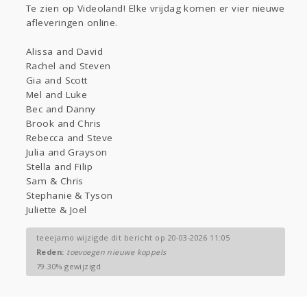
Te zien op Videoland! Elke vrijdag komen er vier nieuwe
Gevraagd
Horen
Doen
Zien
afleveringen online.
Lezen
Alissa and David
Rachel and Steven
Gia and Scott
Mel and Luke
Bec and Danny
Brook and Chris
Rebecca and Steve
Julia and Grayson
Stella and Filip
Sam & Chris
Stephanie & Tyson
Juliette & Joel
teeejamo wijzigde dit bericht op 20-03-2026 11:05
Reden:
toevoegen nieuwe koppels
79.30% gewijzigd