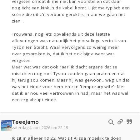
vergeten omdat ik me niet kan voorstellen dat daar
nog écht een kink in de kabel komt. Lijkt me typisch een
scène die uit z'n verband gerukt is, maar we gaan het
zien...
Trouwens, nog iets opvallends uit deze laatste
afleveringen was natuurlijk het plotselinge vertrek van
Tyson (en Steph). Waar vervolgens zo weinig meer
over gesproken is, dat ik het ook bijna weer was
vergeten.
Maar wat was dat ook raar. Ik dacht ergens dat ze
misschien nog met Tyson zouden gaan praten en dat
hij terug zou komen. Maar hij was gewoon.. weg. En dat
was het einde voor hem en zijn 'temporary wife'. Niet
dat ik er nou veel vertrouwen in had, maar het was wel
een erg abrupt einde.
Teeejamo
zaterdag 4 april 2026 om 22:18
Ik zit in aflevering 22. Wat zit Alissa moeilijk te doen