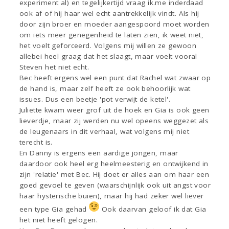
experiment al) en tegelijkertijd vraag ik.me inderdaad
ook af of hij haar wel echt aantrekkelijk vindt. Als hij
door zijn broer en moeder aangespoord moet worden
om iets meer genegenheid te laten zien, ik weet niet,
het voelt geforceerd. Volgens mij willen ze gewoon
allebei heel graag dat het slaagt, maar voelt vooral
Steven het niet echt.
Bec heeft ergens wel een punt dat Rachel wat zwaar op
de hand is, maar zelf heeft ze ook behoorlijk wat
issues. Dus een beetje 'pot verwijt de ketel'.
Juliette kwam weer grof uit de hoek en Gia is ook geen
lieverdje, maar zij werden nu wel opeens weggezet als
de leugenaars in dit verhaal, wat volgens mij niet
terecht is.
En Danny is ergens een aardige jongen, maar
daardoor ook heel erg heelmeesterig en ontwijkend in
zijn 'relatie' met Bec. Hij doet er alles aan om haar een
goed gevoel te geven (waarschijnlijk ook uit angst voor
haar hysterische buien), maar hij had zeker wel liever
een type Gia gehad
Ook daarvan geloof ik dat Gia
het niet heeft gelogen.