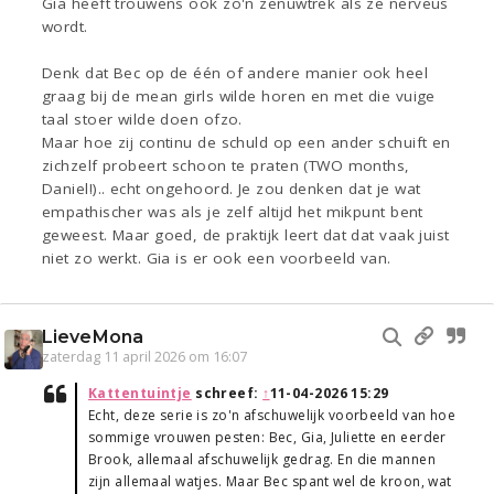
Gia heeft trouwens ook zo'n zenuwtrek als ze nerveus
wordt.
Denk dat Bec op de één of andere manier ook heel
graag bij de mean girls wilde horen en met die vuige
taal stoer wilde doen ofzo.
Maar hoe zij continu de schuld op een ander schuift en
zichzelf probeert schoon te praten (TWO months,
Daniel!).. echt ongehoord. Je zou denken dat je wat
empathischer was als je zelf altijd het mikpunt bent
geweest. Maar goed, de praktijk leert dat dat vaak juist
niet zo werkt. Gia is er ook een voorbeeld van.
LieveMona
zaterdag 11 april 2026 om 16:07
Kattentuintje
schreef:
↑
11-04-2026 15:29
Echt, deze serie is zo'n afschuwelijk voorbeeld van hoe
sommige vrouwen pesten: Bec, Gia, Juliette en eerder
Brook, allemaal afschuwelijk gedrag. En die mannen
zijn allemaal watjes. Maar Bec spant wel de kroon, wat