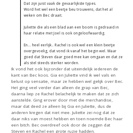
Dat zijn juist vaak de gevaarlijkste types.
Word het wel een beetje beu trouwens, dat het al
weken om Bec draait.
Juliette die als een blad aan een boom is gedraaid in
haar relatie met Joel is ook ongeloofwaardig.
En... heel eerlijk.. Rachel is ook wel een klein beetje
overgevoelig, dat vond ik vanaf het begin wel. Maar
goed dat Steven daar goed mee kan omgaan en dat ze
als stel steeds sterker worden.
Ik vond het ook bijzonder dat uiteindelijk iedereen de
kant van Bec koos. Gia en Juliette vind ik wel vals en
belust op sensatie, maar ze hebben wel gelijk over Bec.
Het ging veel verder dan alleen de grap van Bec,
daarna liep ze Rachel belachelijk te maken dat ze zich
aanstelde. Ging erover door met die merchandise,
maar dat deed ze alleen bij Gia en Juliette, dus de
anderen kregen dat niet mee. Juliette zei nog dat ze
daar niks van moest hebben en toen noemde Bec haar
een bitch. Bec overdreef ook door de zeggen dat
Steven en Rachel een grote ruzie hadden.