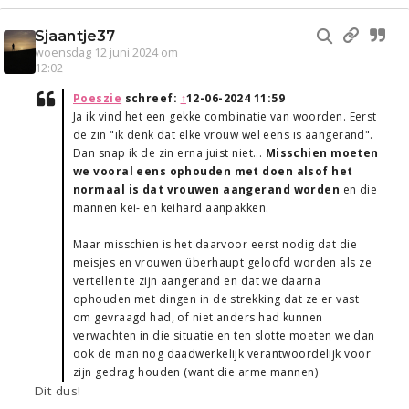
Sjaantje37
woensdag 12 juni 2024 om
12:02
Poeszie
schreef:
↑
12-06-2024 11:59
Ja ik vind het een gekke combinatie van woorden. Eerst
de zin "ik denk dat elke vrouw wel eens is aangerand".
Dan snap ik de zin erna juist niet...
Misschien moeten
we vooral eens ophouden met doen alsof het
normaal is dat vrouwen aangerand worden
en die
mannen kei- en keihard aanpakken.
Maar misschien is het daarvoor eerst nodig dat die
meisjes en vrouwen überhaupt geloofd worden als ze
vertellen te zijn aangerand en dat we daarna
ophouden met dingen in de strekking dat ze er vast
om gevraagd had, of niet anders had kunnen
verwachten in die situatie en ten slotte moeten we dan
ook de man nog daadwerkelijk verantwoordelijk voor
zijn gedrag houden (want die arme mannen)
Dit dus!