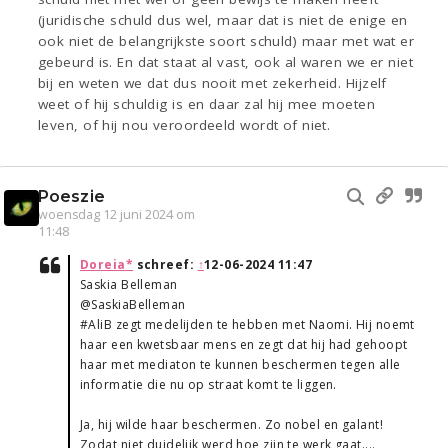
(juridische schuld dus wel, maar dat is niet de enige en
ook niet de belangrijkste soort schuld) maar met wat er
gebeurd is. En dat staat al vast, ook al waren we er niet
bij en weten we dat dus nooit met zekerheid. Hijzelf
weet of hij schuldig is en daar zal hij mee moeten
leven, of hij nou veroordeeld wordt of niet.
Poeszie
woensdag 12 juni 2024 om
11:48
Doreia*
schreef:
↑
12-06-2024 11:47
Saskia Belleman
@SaskiaBelleman
#AliB zegt medelijden te hebben met Naomi. Hij noemt
haar een kwetsbaar mens en zegt dat hij had gehoopt
haar met mediaton te kunnen beschermen tegen alle
informatie die nu op straat komt te liggen.
Ja, hij wilde haar beschermen. Zo nobel en galant!
Zodat niet duidelijk werd hoe zijn te werk gaat....