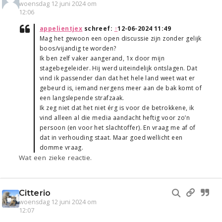
woensdag 12 juni 2024 om
12:06
appelientjex
schreef:
↑
12-06-2024 11:49
Mag het gewoon een open discussie zijn zonder gelijk
boos/vijandig te worden?
Ik ben zelf vaker aangerand, 1x door mijn
stagebegeleider. Hij werd uiteindelijk ontslagen. Dat
vind ik passender dan dat het hele land weet wat er
gebeurd is, iemand nergens meer aan de bak komt of
een langslepende strafzaak.
Ik zeg niet dat het niet érg is voor de betrokkene, ik
vind alleen al die media aandacht heftig voor zo’n
persoon (en voor het slachtoffer). En vraag me af of
dat in verhouding staat. Maar goed wellicht een
domme vraag.
Wat een zieke reactie.
Citterio
woensdag 12 juni 2024 om
12:07