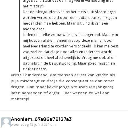
afgeslacht. Staat dat dan nog wel in verhouding met
het misdrijf?
Dat de pleegouders van bv het meisje uit Vlaardingen
worden veroordeeld door de media, daar kan ik geen
medelijden mee hebben. Maar dit vind ik van een
andere orde.
Ik denk dat elke vrouw weleens is aangerand. Maar van
mij hoeven al die mannen niet op deze manier door
heel Nederland te worden veroordeeld. Ik kan me best
voorstellen dat als je door alles en iedereen wordt
uitgekotst dit heel afschuwelijk is. Vraag me ook af of
dat helpt in de bewustwording. Maar goed misschien
zit ik er naast.
Vreselijk inderdaad, dat mensen er iets van vinden als
je je misdraagt en dat je die consequenties dan moet
dragen. Dan maar liever jonge vrouwen (en jongens)
laten aanranden of erger. Daar wennen ze wel aan
mettertijd.
Anoniem_67a86a78127a3
woensdag 12 juni 2024 om