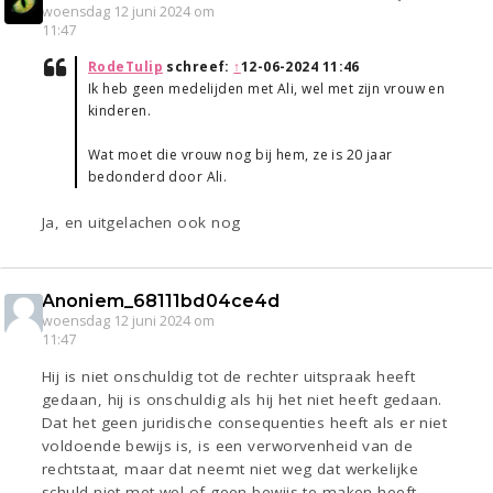
woensdag 12 juni 2024 om
11:47
RodeTulip
schreef:
↑
12-06-2024 11:46
Ik heb geen medelijden met Ali, wel met zijn vrouw en
kinderen.
Wat moet die vrouw nog bij hem, ze is 20 jaar
bedonderd door Ali.
Ja, en uitgelachen ook nog
Anoniem_68111bd04ce4d
woensdag 12 juni 2024 om
11:47
Hij is niet onschuldig tot de rechter uitspraak heeft
gedaan, hij is onschuldig als hij het niet heeft gedaan.
Dat het geen juridische consequenties heeft als er niet
voldoende bewijs is, is een verworvenheid van de
rechtstaat, maar dat neemt niet weg dat werkelijke
schuld niet met wel of geen bewijs te maken heeft