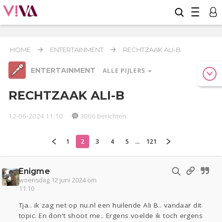
HOME
ENTERTAINMENT
RECHTZAAK ALI-B
ENTERTAINMENT
ALLE PIJLERS
RECHTZAAK ALI-B
12-06-2024 11:10
3006 berichten
Relaties
Werk & Studie
Geld & Recht
Reizen
Seks
Gezondheid
Coronavirus
Overig
COVID-19
1
2
3
4
5
...
121
Actueel
Oekraïne
Lijf & Lijn
Enigme
Entertainment
woensdag 12 juni 2024 om
11:10
Kinderen
Digi
Eten
Mode & Beauty
Zwanger
Psyche
Thuis
Klussen
Tja.. ik zag net op nu.nl een huilende Ali B.. vandaar dit
topic. En don't shoot me.. Ergens voelde ik toch ergens
Sport
Contact
Viva zoekt
Aangeboden