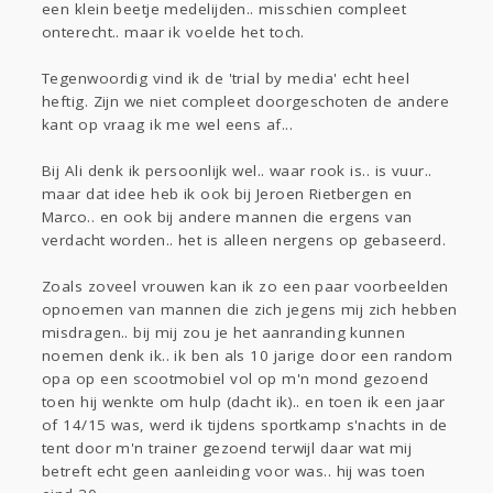
een klein beetje medelijden.. misschien compleet
Gevraagd
Horen
Doen
Zien
onterecht.. maar ik voelde het toch.
Lezen
Tegenwoordig vind ik de 'trial by media' echt heel
heftig. Zijn we niet compleet doorgeschoten de andere
kant op vraag ik me wel eens af...
Bij Ali denk ik persoonlijk wel.. waar rook is.. is vuur..
maar dat idee heb ik ook bij Jeroen Rietbergen en
Marco.. en ook bij andere mannen die ergens van
verdacht worden.. het is alleen nergens op gebaseerd.
Zoals zoveel vrouwen kan ik zo een paar voorbeelden
opnoemen van mannen die zich jegens mij zich hebben
misdragen.. bij mij zou je het aanranding kunnen
noemen denk ik.. ik ben als 10 jarige door een random
opa op een scootmobiel vol op m'n mond gezoend
toen hij wenkte om hulp (dacht ik).. en toen ik een jaar
of 14/15 was, werd ik tijdens sportkamp s'nachts in de
tent door m'n trainer gezoend terwijl daar wat mij
betreft echt geen aanleiding voor was.. hij was toen