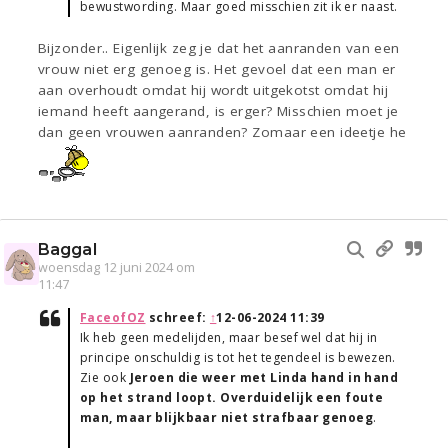
bewustwording. Maar goed misschien zit ik er naast.
Bijzonder.. Eigenlijk zeg je dat het aanranden van een
vrouw niet erg genoeg is. Het gevoel dat een man er
aan overhoudt omdat hij wordt uitgekotst omdat hij
iemand heeft aangerand, is erger? Misschien moet je
dan geen vrouwen aanranden? Zomaar een ideetje he
Baggal
woensdag 12 juni 2024 om
11:47
FaceofOZ
schreef:
↑
12-06-2024 11:39
Ik heb geen medelijden, maar besef wel dat hij in
principe onschuldig is tot het tegendeel is bewezen.
Zie ook
Jeroen die weer met Linda hand in hand
op het strand loopt. Overduidelijk een foute
man, maar blijkbaar niet strafbaar genoeg
.