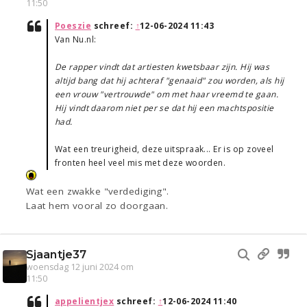
11:50
Poeszie
schreef:
↑
12-06-2024 11:43
Van Nu.nl:
De rapper vindt dat artiesten kwetsbaar zijn. Hij was
altijd bang dat hij achteraf "genaaid" zou worden, als hij
een vrouw "vertrouwde" om met haar vreemd te gaan.
Hij vindt daarom niet per se dat hij een machtspositie
had.
Wat een treurigheid, deze uitspraak... Er is op zoveel
fronten heel veel mis met deze woorden.
Wat een zwakke "verdediging".
Laat hem vooral zo doorgaan.
Sjaantje37
woensdag 12 juni 2024 om
11:50
appelientjex
schreef:
↑
12-06-2024 11:40