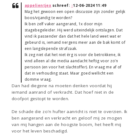
appelientjex
schreef:
↑
12-06-2024 11:49
Mag het gewoon een open discussie zijn zonder gelijk
boos/vijandig te worden?
Ik ben zelf vaker aangerand, 1x door mijn
stagebegeleider. Hij werd uiteindelijk ontslagen. Dat
vind ik passender dan dat het hele land weet wat er
gebeurd is, iemand nergens meer aan de bak komt of
een langslepende strafzaak.
Ik zeg niet dat het niet érg is voor de betrokkene, ik
vind alleen al die media aandacht heftig voor zo’n
persoon (en voor het slachtoffer). En vraag me af of
dat in verhouding staat. Maar goed wellicht een
domme vraag.
Dan had diegene na moeten denken voordat hij
iemand aanrand of verkracht. Dat hoef niet in de
doofpot gestopt te worden.
De schade die zo'n hufter aanricht is niet te overzien. Ik
ben aangerand en verkracht en geloof mij ze mogen
van mij hangen aan de hoogste boom, het heeft mij
voor het leven beschadigd.