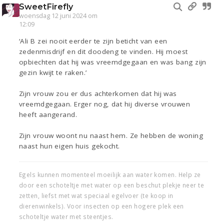
SweetFirefly
woensdag 12 juni 2024 om
12:09
‘Ali B zei nooit eerder te zijn beticht van een
zedenmisdrijf en dit doodeng te vinden. Hij moest
opbiechten dat hij was vreemdgegaan en was bang zijn
gezin kwijt te raken.’
Zijn vrouw zou er dus achterkomen dat hij was
vreemdgegaan. Erger nog, dat hij diverse vrouwen
heeft aangerand.
Zijn vrouw woont nu naast hem. Ze hebben de woning
naast hun eigen huis gekocht.
Egels kunnen momenteel moeilijk aan water komen. Help ze
door een schoteltje met water op een beschut plekje neer te
zetten, liefst met wat speciaal egelvoer (te koop in
dierenwinkels). Voor insecten op een hogere plek een
schoteltje water met steentjes.