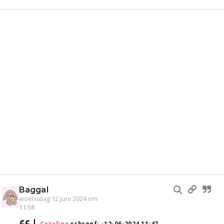
Baggal
woensdag 12 juni 2024 om
11:58
Catalina
schreef:
↑
12-06-2024 11:47