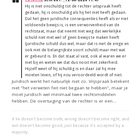
Hij is niet onschuldig tot de rechter uitspraak heeft
gedaan, hij is onschuldig als hij het niet heeft gedaan.
Dat het geen juridische consequenties heeft als er niet
voldoende bewijs is, is een verworvenheid van de
rechtstaat, maar dat neemt niet weg dat werkelijke
schuld niet met wel of geen bewijs te maken heeft
(juridische schuld dus wel, maar dat is niet de enige en
ook niet de belangrijkste soort schuld) maar met wat
er gebeurd is. En dat staat al vast, ook al waren we er
niet bij en weten we dat dus nooit met zekerheid.
Hijzelf weet of hij schuldig is en daar zal hij mee
moeten leven, of hij nou veroordeeld wordt of niet.
Juridisch werkt het natuurlijk niet zo. Vrijspraak betekent
niet “het verweten feit niet begaan te hebben”, maar je
moet juridisch wel minimaal twee rechtsmiddelen
hebben. De overtuiging van de rechter is er een…
A lie doesn't become truth, wrong doesn't become right, and
evil doesn't become good, just because it's accepted by a
majority.