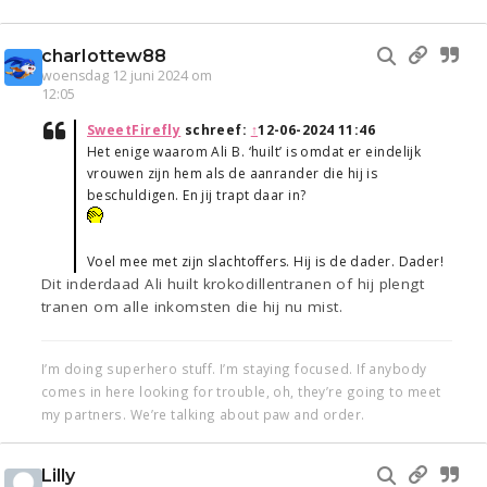
charlottew88
woensdag 12 juni 2024 om
12:05
SweetFirefly
schreef:
↑
12-06-2024 11:46
Het enige waarom Ali B. ‘huilt’ is omdat er eindelijk
vrouwen zijn hem als de aanrander die hij is
beschuldigen. En jij trapt daar in?
Voel mee met zijn slachtoffers. Hij is de dader. Dader!
Dit inderdaad Ali huilt krokodillentranen of hij plengt
tranen om alle inkomsten die hij nu mist.
I’m doing superhero stuff. I’m staying focused. If anybody
comes in here looking for trouble, oh, they’re going to meet
my partners. We’re talking about paw and order.
Lilly