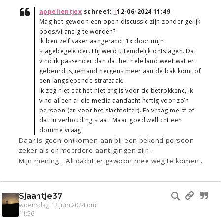
appelientjex
schreef:
↑
12-06-2024 11:49
Mag het gewoon een open discussie zijn zonder gelijk
boos/vijandig te worden?
Ik ben zelf vaker aangerand, 1x door mijn
stagebegeleider. Hij werd uiteindelijk ontslagen. Dat
vind ik passender dan dat het hele land weet wat er
gebeurd is, iemand nergens meer aan de bak komt of
een langslepende strafzaak.
Ik zeg niet dat het niet érg is voor de betrokkene, ik
vind alleen al die media aandacht heftig voor zo’n
persoon (en voor het slachtoffer). En vraag me af of
dat in verhouding staat. Maar goed wellicht een
domme vraag.
Daar is geen ontkomen aan bij een bekend persoon
zeker als er meerdere aantijgingen zijn .
Mijn mening , Ali dacht er gewoon mee weg te komen .
Sjaantje37
woensdag 12 juni 2024 om
11:56