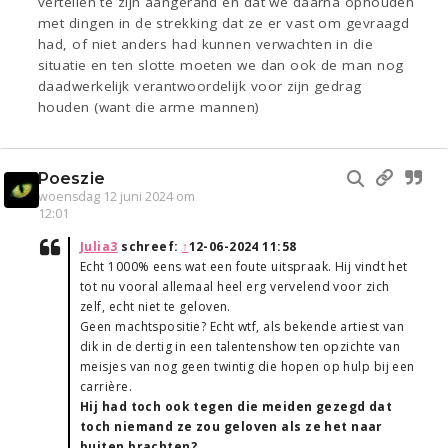
vertellen te zijn aangerand en dat we daarna ophouden
met dingen in de strekking dat ze er vast om gevraagd
had, of niet anders had kunnen verwachten in die
situatie en ten slotte moeten we dan ook de man nog
daadwerkelijk verantwoordelijk voor zijn gedrag
houden (want die arme mannen)
Poeszie
woensdag 12 juni 2024 om
12:01
Julia3
schreef:
↑
12-06-2024 11:58
Echt 1000% eens wat een foute uitspraak. Hij vindt het
tot nu vooral allemaal heel erg vervelend voor zich
zelf, echt niet te geloven.
Geen machtspositie? Echt wtf, als bekende artiest van
dik in de dertig in een talentenshow ten opzichte van
meisjes van nog geen twintig die hopen op hulp bij een
carrière.
Hij had toch ook tegen die meiden gezegd dat
toch niemand ze zou geloven als ze het naar
buiten brachten?