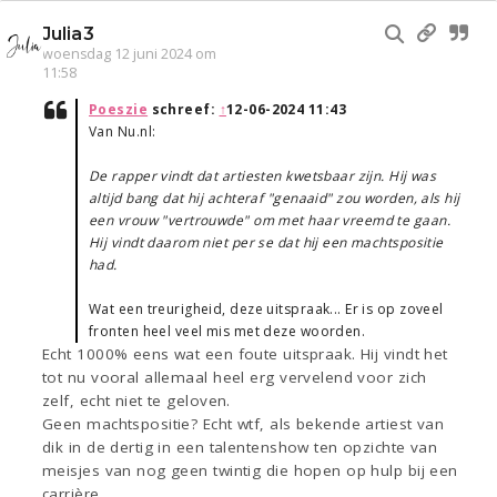
Julia3
woensdag 12 juni 2024 om
11:58
Poeszie
schreef:
↑
12-06-2024 11:43
Van Nu.nl:
De rapper vindt dat artiesten kwetsbaar zijn. Hij was
altijd bang dat hij achteraf "genaaid" zou worden, als hij
een vrouw "vertrouwde" om met haar vreemd te gaan.
Hij vindt daarom niet per se dat hij een machtspositie
had.
Wat een treurigheid, deze uitspraak... Er is op zoveel
fronten heel veel mis met deze woorden.
Echt 1000% eens wat een foute uitspraak. Hij vindt het
tot nu vooral allemaal heel erg vervelend voor zich
zelf, echt niet te geloven.
Geen machtspositie? Echt wtf, als bekende artiest van
dik in de dertig in een talentenshow ten opzichte van
meisjes van nog geen twintig die hopen op hulp bij een
carrière.