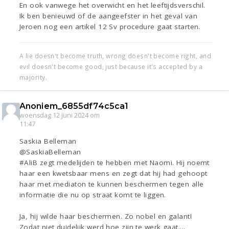
En ook vanwege het overwicht en het leeftijdsverschil.
Ik ben benieuwd of de aangeefster in het geval van
Jeroen nog een artikel 12 Sv procedure gaat starten.
A lie doesn't become truth, wrong doesn't become right, and
evil doesn't become good, just because it's accepted by a
majority.
Anoniem_6855df74c5ca1
woensdag 12 juni 2024 om
11:47
Saskia Belleman
@SaskiaBelleman
#AliB zegt medelijden te hebben met Naomi. Hij noemt
haar een kwetsbaar mens en zegt dat hij had gehoopt
haar met mediaton te kunnen beschermen tegen alle
informatie die nu op straat komt te liggen.
Ja, hij wilde haar beschermen. Zo nobel en galant!
Zodat niet duidelijk werd hoe zijn te werk gaat....