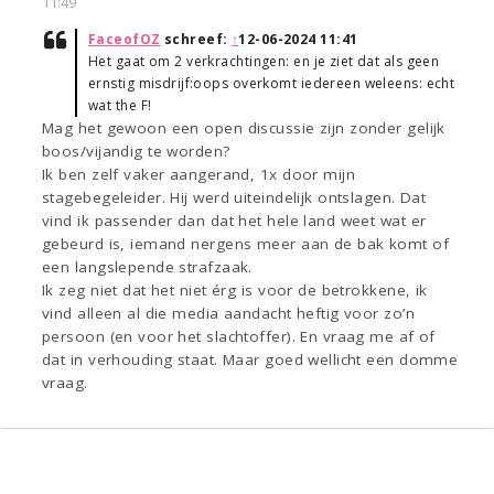
11:49
FaceofOZ
schreef:
↑
12-06-2024 11:41
Het gaat om 2 verkrachtingen: en je ziet dat als geen
ernstig misdrijf:oops overkomt iedereen weleens: echt
wat the F!
Mag het gewoon een open discussie zijn zonder gelijk
boos/vijandig te worden?
Ik ben zelf vaker aangerand, 1x door mijn
stagebegeleider. Hij werd uiteindelijk ontslagen. Dat
vind ik passender dan dat het hele land weet wat er
gebeurd is, iemand nergens meer aan de bak komt of
een langslepende strafzaak.
Ik zeg niet dat het niet érg is voor de betrokkene, ik
vind alleen al die media aandacht heftig voor zo’n
persoon (en voor het slachtoffer). En vraag me af of
dat in verhouding staat. Maar goed wellicht een domme
vraag.