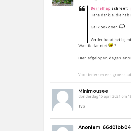
Borrelhap
schreef:
Haha dank je, die heb 
Ga ik ook doen
Verder loopt het bij mi
Was ik dat niet
?
Hier afgelopen dagen eno
Voor iedereen een groene tu
Minimousee
donderdag 15 april 2021 om 1
Tvp
Anoniem_66d01bb04