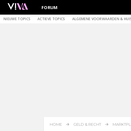
FORUM
NIEUWE TOPICS
ACTIEVE TOPICS
ALGEMENE VOORWAARDEN & HUI
HOME
GELD & RECHT
MARKTPL