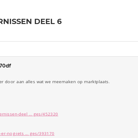
NISSEN DEEL 6
Reizen
Seks
Gezondheid
Coronavirus
Overig
COVID-19
ld & Recht
Kinderen
Digi
Eten
Mode &
Zwanger
Psyche
Beauty
Viva zoekt
Aangeboden
Gevraagd
Horen
Doen
Zien
70df
5
er door aan alles wat we meemaken op marktplaats.
ernissen-deel ... ges/452320
-er-nog-iets ... ges/393170