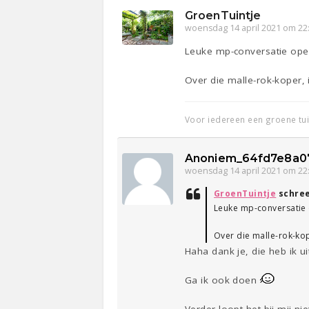
GroenTuintje
woensdag 14 april 2021 om 22
Leuke mp-conversatie ope
Over die malle-rok-koper, ik
Voor iedereen een groene tu
Anoniem_64fd7e8a0
woensdag 14 april 2021 om 22
GroenTuintje
schre
Leuke mp-conversatie 
Over die malle-rok-koper
Haha dank je, die heb ik u
Ga ik ook doen