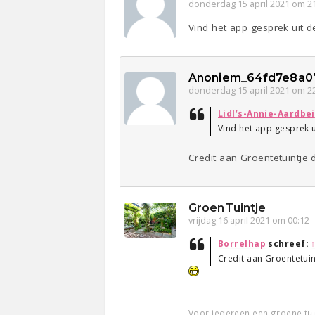
donderdag 15 april 2021 om 2
Vind het app gesprek uit 
Anoniem_64fd7e8a0
donderdag 15 april 2021 om 2
Lidl’s-Annie-Aardbei
Vind het app gesprek 
Credit aan Groentetuintje
GroenTuintje
vrijdag 16 april 2021 om 00:12
Borrelhap
schreef:
Credit aan Groentetui
Voor iedereen een groene tu