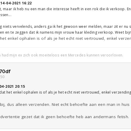
↑
14-04-2021 16:22
et, maar ik heb nu een man die interesse heeft in een rok die ik verkoop. E
ssen...
g niets vervelends, anders ga ik het gewoon weer melden, maar zit er nu 
men en te zeggen dat ik namens mijn vrouw haar kleding verkoop. Weet bi
et enkel ophalen is of als je het echt niet vertrouwd, enkel verzen
an had mijn ex zich ook moeiteloos een Mercedes kunnen veroorloven.
70df
:50
04-2021 20:15
t het enkel ophalen is of als je het echt niet vertrouwd, enkel verzending
el bij, dus alleen verzenden. Niet echt behoefte aan een man in huis
dvertentie gezet dat ik geen behoefte heb aan andermans fetish.