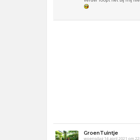
Verder loopt het bij mij ni
GroenTuintje
woensdag 14 april 2021 om 22