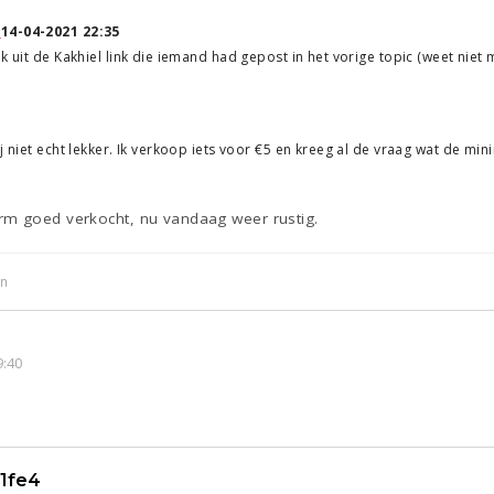
↑
14-04-2021 22:35
ik uit de Kakhiel link die iemand had gepost in het vorige topic (weet niet
j niet echt lekker. Ik verkoop iets voor €5 en kreeg al de vraag wat de mini
rm goed verkocht, nu vandaag weer rustig.
in
9:40
1fe4