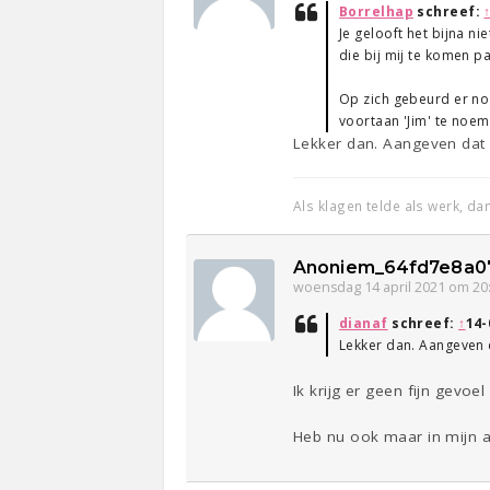
Borrelhap
schreef:
Je gelooft het bijna ni
die bij mij te komen pa
Op zich gebeurd er no
voortaan 'Jim' te noe
Lekker dan. Aangeven dat h
Als klagen telde als werk, d
Anoniem_64fd7e8a0
woensdag 14 april 2021 om 20
dianaf
schreef:
↑
14-
Lekker dan. Aangeven da
Ik krijg er geen fijn gevo
Heb nu ook maar in mijn a