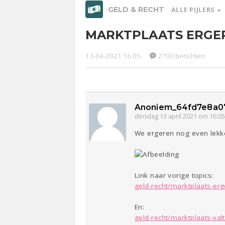
GELD & RECHT
ALLE PIJLERS
MARKTPLAATS ERGER
Relaties
Werk &
Studie
13-04-2021 16:05
2700 berichten
Ge
Entertainment
Lijf & Lijn
Sport
Contact
Anoniem_64fd7e8a0
dinsdag 13 april 2021 om 16:0
We ergeren nog even lekk
Link naar vorige topics:
geld-recht/marktplaats-erg
En:
geld-recht/marktplaats-valt