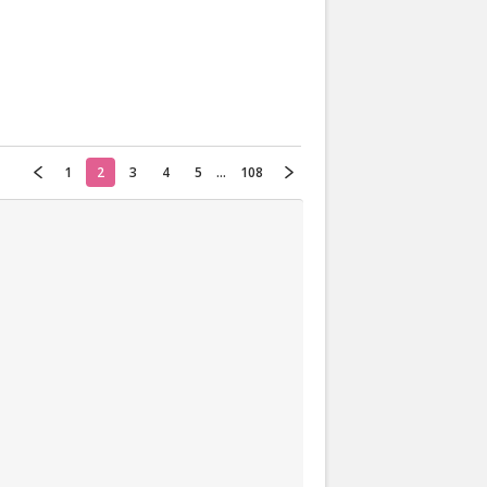
Actueel
Oekraïne
1
2
3
4
5
...
108
Thuis
Klussen
Lezen