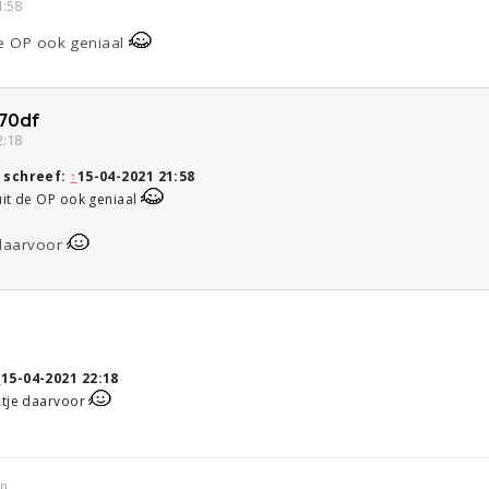
1:58
de OP ook geniaal
70df
2:18
schreef:
↑
15-04-2021 21:58
uit de OP ook geniaal
 daarvoor
↑
15-04-2021 22:18
ntje daarvoor
in