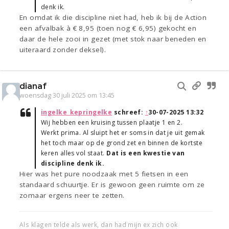
denk ik.
En omdat ik die discipline niet had, heb ik bij de Action
een afvalbak à € 8,95 (toen nog € 6,95) gekocht en
daar de hele zooi in gezet (met stok naar beneden en
uiteraard zonder deksel).
dianaf
woensdag 30 juli 2025 om 13:45
ingelke_kepringelke
schreef:
↑
30-07-2025 13:32
Wij hebben een kruising tussen plaatje 1 en 2.
Werkt prima. Al sluipt het er soms in dat je uit gemak
het toch maar op de grond zet en binnen de kortste
keren alles vol staat.
Dat is een kwestie van
discipline denk ik.
Hier was het pure noodzaak met 5 fietsen in een
standaard schuurtje. Er is gewoon geen ruimte om ze
zomaar ergens neer te zetten.
Als klagen telde als werk, dan had mijn ex zich ook