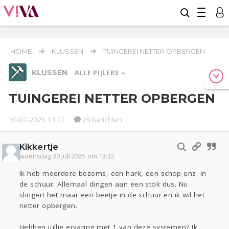
HOME
KLUSSEN
TUINGEREI NETTER OPBERGEN
KLUSSEN
ALLE PIJLERS
TUINGEREI NETTER OPBERGEN
30-07-2025 13:22
25 berichten
Relaties
Werk & Studie
Geld & Recht
Reizen
Seks
Gezondheid
Coronavirus
Overig
COVID-19
Kikkertje
Actueel
Oekraïne
Entertainment
Lijf & Lijn
woensdag 30 juli 2025 om 13:22
Kinderen
Digi
Eten
Mode & Beauty
Ik heb meerdere bezems, een hark, een schop enz. in
Zwanger
Psyche
Thuis
de schuur. Allemaal dingen aan een stok dus. Nu
slingert het maar een beetje in de schuur en ik wil het
netter opbergen.
Klussen
Sport
Contact
Viva zoekt
Aangeboden
Hebben jullie ervaring met 1 van deze systemen? Ik