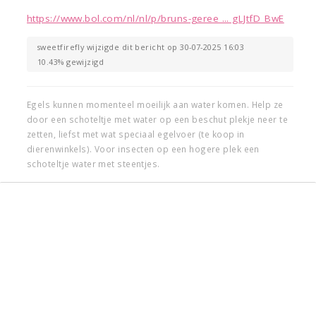
https://www.bol.com/nl/nl/p/bruns-geree ... gLJtfD_BwE
sweetfirefly wijzigde dit bericht op 30-07-2025 16:03
10.43% gewijzigd
Egels kunnen momenteel moeilijk aan water komen. Help ze
door een schoteltje met water op een beschut plekje neer te
zetten, liefst met wat speciaal egelvoer (te koop in
dierenwinkels). Voor insecten op een hogere plek een
schoteltje water met steentjes.