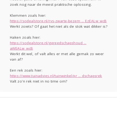
zoek nog naar de meest praktische oplossing.
Gevraagd
Horen
Doen
Zien
Lezen
Klemmen zoals hier:
https://sodealstore.nl/rvs-zwarte-bezem ... EzEALw_wcB
Werkt zoiets? Of gaat het niet als de stok wat dikker is?
Haken zoals hier:
https://sodealstore.nl/gereedschapshoud ...
aWEALw_wcB
Werkt dit wel, of valt alles er met alle gemak zo weer
van af?
Een rek zoals hier:
https://www.tuinadvies.nl/tuinwinkel/pr ... dschapsrek
Valt zo'n rek niet in no time om?