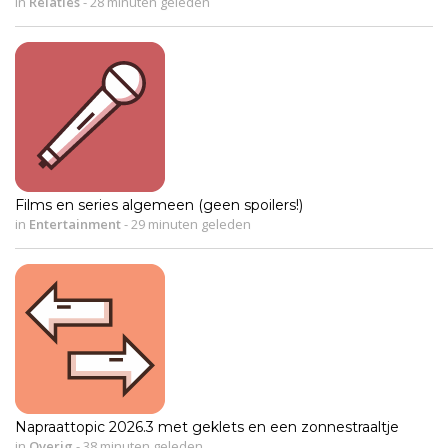
in
Relaties
-
28 minuten geleden
Films en series algemeen (geen spoilers!)
in
Entertainment
-
29 minuten geleden
Napraattopic 2026.3 met geklets en een zonnestraaltje
in
Overig
-
38 minuten geleden