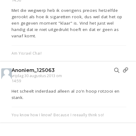
14:56
Met die wegwerp heb ik overigens precies hetzelfde
gerookt als hoe ik sigaretten rook, dus wel dat het op
een gegeven moment "klaar" is. Vind het juist wel
handig dat ie niet uitgedrukt hoeft en dat er geen as
vanaf komt.
Am Yisrael Chai!
Anoniem_125063
vrijdag 30 augustus 2013 om
14:59
Het scheelt inderdaad alleen al zo'n hoop rotzooi en
stank.
You know how I know? Because I reeaally think so!