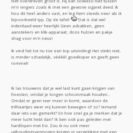
niet overdreven groot is. Hij kan sowieso niet tussen
m'n vingers zoals ik met een gewone sigaret deed. Ik
hou dit heel anders vast, en leg hem steeds neer als ik
bijvoorbeeld typ. Op de tafel!
Dat is dat wel
inderdaad weer heerlijk! Geen asbakken, geen
aanstekers en klik-apparaat, doos hulzen en pakje
shag voor m'n neus!
Ik vind het tot nu toe een top uitvinding! Het stinkt niet,
is minder schadelijk, véééél goedkoper en geeft geen
rommel!
Ik las trouwens dat je wel last kunt gaan krijgen van
hoesten, omdat je longen schoonmaak houden...
Omdat er geen teer meer in komt, waardoor de
trilhaartjes weer vrij kunnen bewegen of zo? Iemand
daar iets van gemerkt? En hoe snel ga je merken dat je
meer lucht hebt dan? Ik ben ook pas geleden met
hardlopen met Evi. Zou ik nu ook meer
uithoudingsvermogen krijgen in vergelijking met een