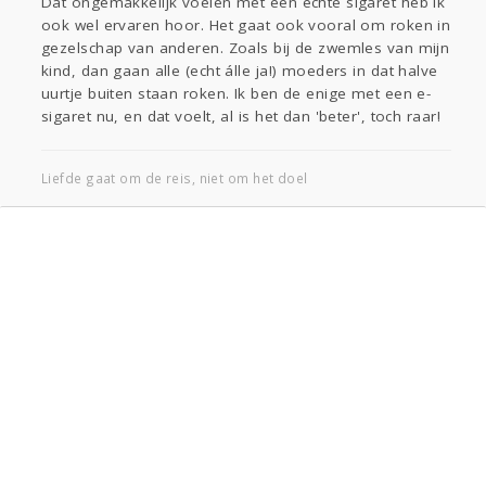
Dat ongemakkelijk voelen met een echte sigaret heb ik
ook wel ervaren hoor. Het gaat ook vooral om roken in
gezelschap van anderen. Zoals bij de zwemles van mijn
kind, dan gaan alle (echt álle ja!) moeders in dat halve
uurtje buiten staan roken. Ik ben de enige met een e-
sigaret nu, en dat voelt, al is het dan 'beter', toch raar!
Liefde gaat om de reis, niet om het doel