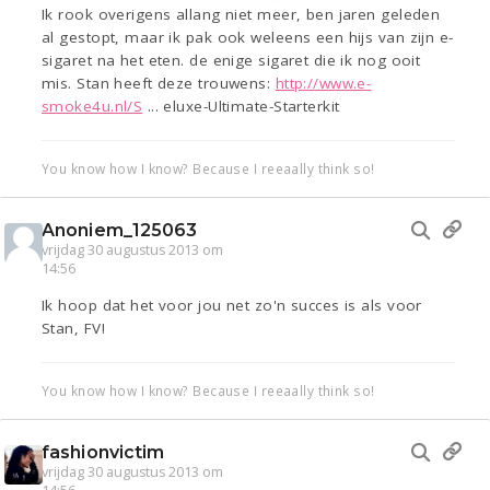
Ik rook overigens allang niet meer, ben jaren geleden
al gestopt, maar ik pak ook weleens een hijs van zijn e-
sigaret na het eten. de enige sigaret die ik nog ooit
mis. Stan heeft deze trouwens:
http://www.e-
smoke4u.nl/S
... eluxe-Ultimate-Starterkit
You know how I know? Because I reeaally think so!
Anoniem_125063
vrijdag 30 augustus 2013 om
14:56
Ik hoop dat het voor jou net zo'n succes is als voor
Stan, FV!
You know how I know? Because I reeaally think so!
fashionvictim
vrijdag 30 augustus 2013 om