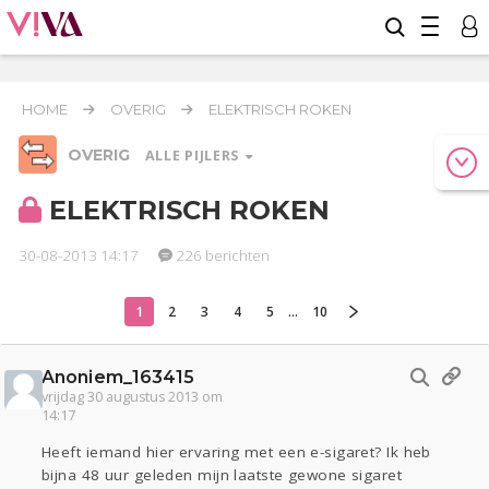
HOME
OVERIG
ELEKTRISCH ROKEN
OVERIG
ALLE PIJLERS
ELEKTRISCH ROKEN
30-08-2013 14:17
226 berichten
Relaties
Werk & Studie
Geld & Recht
Reizen
Seks
Gezondheid
Coronavirus
COVID-19
1
2
3
4
5
...
10
Overig
Anoniem_163415
Actueel
Oekraïne
Entertainment
Lijf & Lijn
vrijdag 30 augustus 2013 om
Kinderen
Digi
Eten
Mode & Beauty
14:17
Zwanger
Psyche
Thuis
Klussen
Heeft iemand hier ervaring met een e-sigaret? Ik heb
Sport
Contact
Viva zoekt
Aangeboden
bijna 48 uur geleden mijn laatste gewone sigaret