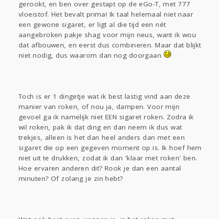
Gevraagd
Horen
Doen
Zien
gerookt, en ben over gestapt op de eGo-T, met 777
Lezen
vloeistof. Het bevalt prima! Ik taal helemaal niet naar
een gewone sigaret, er ligt al die tijd een nét
aangebroken pakje shag voor mijn neus, want ik wou
dat afbouwen, en eerst dus combineren. Maar dat blijkt
niet nodig, dus waarom dan nog doorgaan
Toch is er 1 dingetje wat ik best lastig vind aan deze
manier van roken, of nou ja, dampen. Voor mijn
gevoel ga ik namelijk niet EEN sigaret roken. Zodra ik
wil roken, pak ik dat ding en dan neem ik dus wat
trekjes, alleen is het dan heel anders dan met een
sigaret die op een gegeven moment op is. Ik hoef hem
niet uit te drukken, zodat ik dan 'klaar met roken' ben.
Hoe ervaren anderen dit? Rook je dan een aantal
minuten? Of zolang je zin hebt?