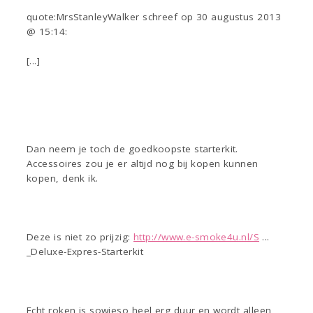
quote:MrsStanleyWalker schreef op 30 augustus 2013
@ 15:14:
[...]
Dan neem je toch de goedkoopste starterkit.
Accessoires zou je er altijd nog bij kopen kunnen
kopen, denk ik.
Deze is niet zo prijzig:
http://www.e-smoke4u.nl/S
...
_Deluxe-Expres-Starterkit
Echt roken is sowieso heel erg duur en wordt alleen