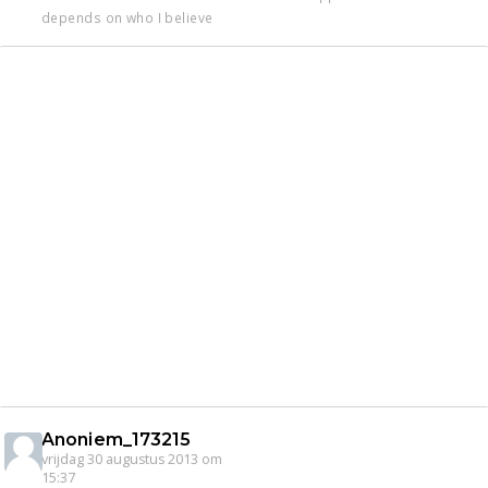
depends on who I believe
Anoniem_173215
vrijdag 30 augustus 2013 om
15:37