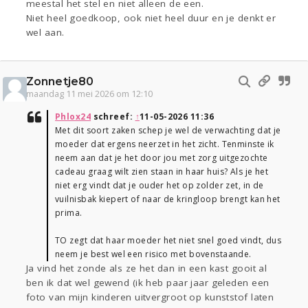
meestal het stel en niet alleen de een.
Niet heel goedkoop, ook niet heel duur en je denkt er
wel aan.
Zonnetje80
maandag 11 mei 2026 om 12:10
Phlox24
schreef:
↑
11-05-2026 11:36
Met dit soort zaken schep je wel de verwachting dat je
moeder dat ergens neerzet in het zicht. Tenminste ik
neem aan dat je het door jou met zorg uitgezochte
cadeau graag wilt zien staan in haar huis? Als je het
niet erg vindt dat je ouder het op zolder zet, in de
vuilnisbak kiepert of naar de kringloop brengt kan het
prima.
TO zegt dat haar moeder het niet snel goed vindt, dus
neem je best wel een risico met bovenstaande.
Ja vind het zonde als ze het dan in een kast gooit al
ben ik dat wel gewend (ik heb paar jaar geleden een
foto van mijn kinderen uitvergroot op kunststof laten