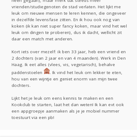
heen gegaan), maar merk dat steeds meer
Entertainment
vrienden/studiegenoten de stad verlaten. Het lijkt me
leuk om nieuwe mensen te leren kennen, die ongeveer
Digi
Eten
Mode & Beauty
in dezelfde levensfase zitten. En ik hou ook nog van
koken (ik kan niet super fancy koken, maar vind het wel
Kinderen
leuk om dingen te proberen), dus ik dacht, wellicht zit
daar een match met anderen.
Zwanger
Psyche
Thuis
Klussen
Sport
Contact
Viva zoekt
Aangeboden
Kort iets over mezelf: ik ben 33 jaar, heb een vriend en
Gevraagd
Horen
Zien
2 dochters (van 2 jaar en van 4 maanden). Werk in Den
Haag. Ik eet alles (vlees, vis, vegetarisch), behalve
paddenstoelen
. Ik vind het leuk om lekker te eten,
Doen
hou van een wijntje en geniet enorm van mijn twee
Lezen
dochters.
Lijkt het je leuk om eens kennis te maken en een
Kookclub te starten, laat het dan weten! Ik kan evt ook
een appgroepje aanmaken als je je mobiel nummer
toestuurt via een pb!