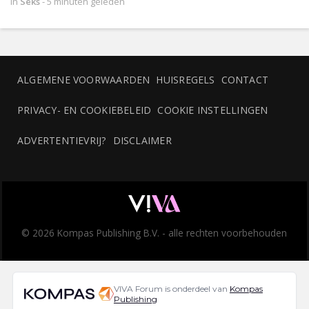
in
Seks
-
5 minuten geleden
ALGEMENE VOORWAARDEN
HUISREGELS
CONTACT
PRIVACY- EN COOKIEBELEID
COOKIE INSTELLINGEN
ADVERTENTIEVRIJ?
DISCLAIMER
© 2026 Kompas Publishing B.V. - alle rechten voorbehouden
VIVA Forum is onderdeel van
Kompas
Publishing