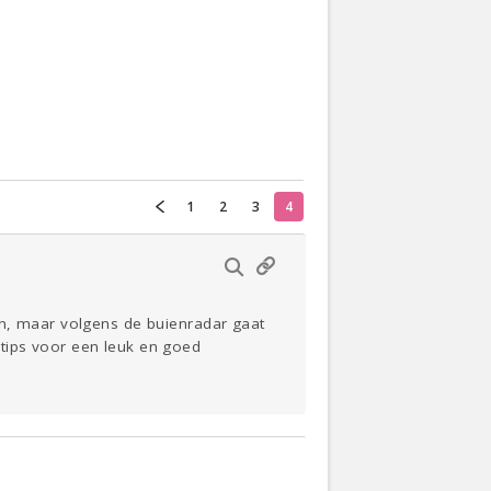
Actueel
Oekraïne
Thuis
Klussen
1
2
3
4
Lezen
en, maar volgens de buienradar gaat
tips voor een leuk en goed