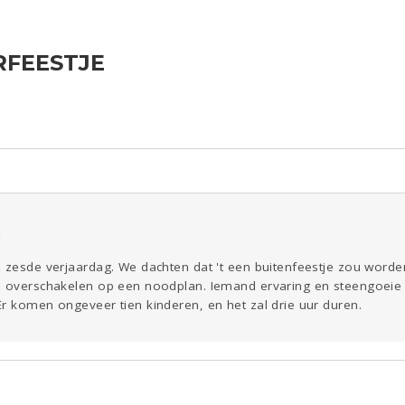
FEESTJE
ld & Recht
Seks
Coronavirus
COVID-19
Reizen
Gezondheid
Overig
Digi
Eten
Mode &
Zwanger
Beauty
Kinderen
Psyche
Viva zoekt
Aangeboden
Gevraagd
Horen
Doen
Zien
1
n zesde verjaardag. We dachten dat 't een buitenfeestje zou word
e overschakelen op een noodplan. Iemand ervaring en steengoeie 
r komen ongeveer tien kinderen, en het zal drie uur duren.