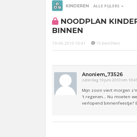
KINDEREN
ALLE PIJLERS
NOODPLAN KINDER
Relaties
Werk &
Ge
BINNEN
Studie
19-06-2010 10:41
76 berichten
Entertainment
Lijf & Lijn
Anoniem_73526
Sport
Contact
zaterdag 19 juni 2010 om 10:4
Mijn zoon viert morgen z'
't regenen... Nu moeten w
verlopend binnenfeestje? E