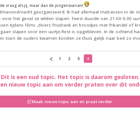
de vraag als jij, maar dan de jongensvariant
ds filmavond/nacht georganiseerd. Ik had allemaal matrassen in de
voor het geval ze wilden slapen. Feest duurde van 21.00-9.00 uu
en tijdens films ,divers frisdrank en broodjes met frikandel of kr
gaan slapen voor een uurtje.Rest is opgebleven. In de ochtend ha
 en toen de ouders kwamen konden ze thuis gelijk naar bed zo mo
1
2
3
4
Dit is een oud topic. Het topic is daarom gesloten.
en nieuw topic aan om verder praten over dit ond
Maak nieuw topic aan en praat verder