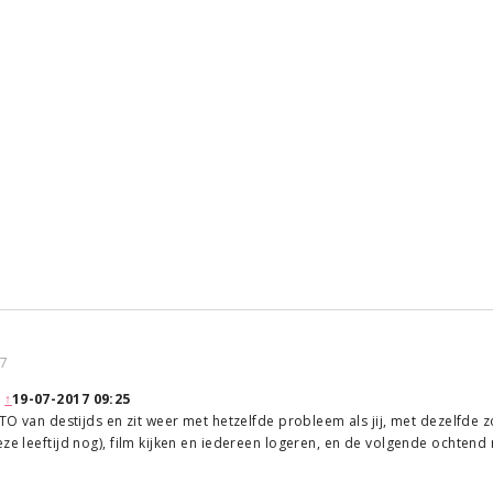
7
:
↑
19-07-2017 09:25
 TO van destijds en zit weer met hetzelfde probleem als jij, met dezelfde z
eze leeftijd nog), film kijken en iedereen logeren, en de volgende ochte