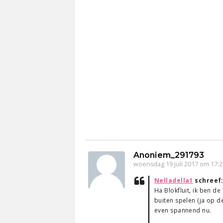
Anoniem_291793
woensdag 19 juli 2017 om 17:2
Nelladella1
schreef
Ha Blokfluit, ik ben de
buiten spelen (ja op d
even spannend nu.