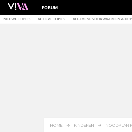
FORUM
NIEUWE TOPICS
ACTIEVE TOPICS
ALGEMENE VOORWAARDEN & HUI
HOME
KINDEREN
NOODPLAN K