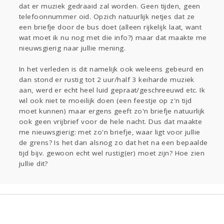
dat er muziek gedraaid zal worden. Geen tijden, geen
Entertainment
telefoonnummer oid. Opzich natuurlijk netjes dat ze
Kinderen
Digi
Eten
Mode & Beauty
een briefje door de bus doet (alleen rijkelijk laat, want
Klussen
wat moet ik nu nog met die info?) maar dat maakte me
nieuwsgierig naar jullie mening.
Zwanger
Psyche
Thuis
In het verleden is dit namelijk ook weleens gebeurd en
Sport
Contact
Viva zoekt
Aangeboden
dan stond er rustig tot 2 uur/half 3 keiharde muziek
aan, werd er echt heel luid gepraat/geschreeuwd etc. Ik
Gevraagd
Horen
Doen
Zien
wil ook niet te moeilijk doen (een feestje op z'n tijd
Lezen
moet kunnen) maar ergens geeft zo'n briefje natuurlijk
ook geen vrijbrief voor de hele nacht. Dus dat maakte
me nieuwsgierig: met zo'n briefje, waar ligt voor jullie
de grens? Is het dan alsnog zo dat het na een bepaalde
tijd bijv. gewoon echt wel rustig(er) moet zijn? Hoe zien
jullie dit?