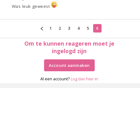
Was leuk geweest
1
2
3
4
5
6
Om te kunnen reageren moet je
ingelogd zijn
Account aanmaken
Al een account?
Log dan hier in