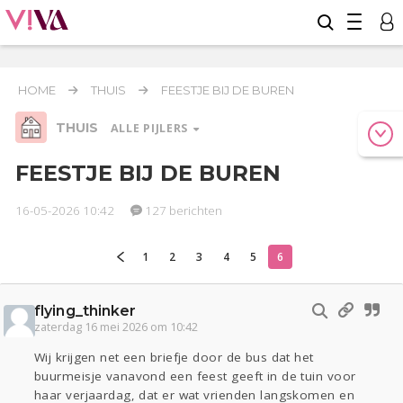
HOME
THUIS
FEESTJE BIJ DE BUREN
THUIS
ALLE PIJLERS
FEESTJE BIJ DE BUREN
16-05-2026 10:42
127 berichten
Werk & Studie
Geld & Recht
1
2
3
4
5
6
Relaties
Reizen
Seks
Coronavirus
COVID-19
flying_thinker
zaterdag 16 mei 2026 om 10:42
Gezondheid
Overig
Wij krijgen net een briefje door de bus dat het
Actueel
Oekraïne
Lijf & Lijn
buurmeisje vanavond een feest geeft in de tuin voor
haar verjaardag, dat er wat vrienden langskomen en