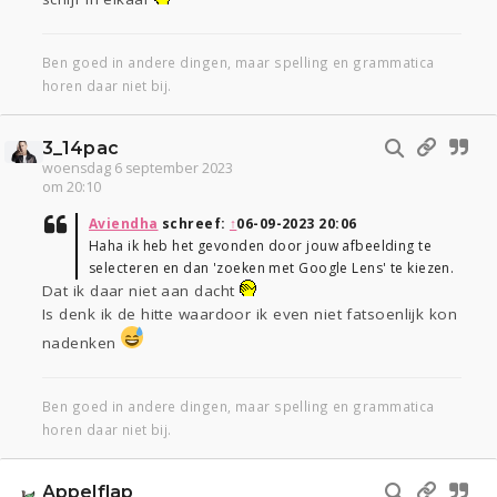
Ben goed in andere dingen, maar spelling en grammatica
horen daar niet bij.
3_14pac
woensdag 6 september 2023
om 20:10
Aviendha
schreef:
↑
06-09-2023 20:06
Haha ik heb het gevonden door jouw afbeelding te
selecteren en dan 'zoeken met Google Lens' te kiezen.
Dat ik daar niet aan dacht
Is denk ik de hitte waardoor ik even niet fatsoenlijk kon
nadenken
Ben goed in andere dingen, maar spelling en grammatica
horen daar niet bij.
Appelflap