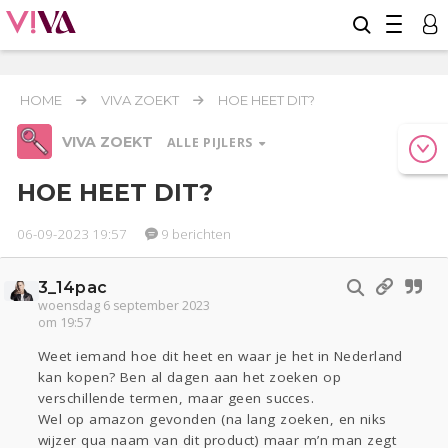
HOME
VIVA ZOEKT
HOE HEET DIT?
VIVA ZOEKT
ALLE PIJLERS
HOE HEET DIT?
06-09-2023 19:57
9 berichten
Relaties
Werk & Studie
Geld & Recht
Reizen
Seks
Gezondheid
Coronavirus
Overig
COVID-19
3_14pac
Actueel
Oekraïne
Entertainment
Lijf & Lijn
woensdag 6 september 2023
om 19:57
Kinderen
Digi
Eten
Mode & Beauty
Zwanger
Psyche
Thuis
Klussen
Weet iemand hoe dit heet en waar je het in Nederland
kan kopen? Ben al dagen aan het zoeken op
Sport
Contact
Aangeboden
verschillende termen, maar geen succes.
Wel op amazon gevonden (na lang zoeken, en niks
Viva zoekt
wijzer qua naam van dit product) maar m’n man zegt