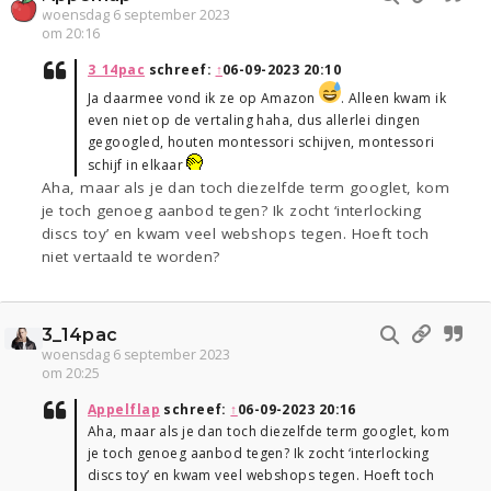
woensdag 6 september 2023
om 20:16
3_14pac
schreef:
↑
06-09-2023 20:10
Ja daarmee vond ik ze op Amazon
. Alleen kwam ik
even niet op de vertaling haha, dus allerlei dingen
gegoogled, houten montessori schijven, montessori
schijf in elkaar
Aha, maar als je dan toch diezelfde term googlet, kom
je toch genoeg aanbod tegen? Ik zocht ‘interlocking
discs toy’ en kwam veel webshops tegen. Hoeft toch
niet vertaald te worden?
3_14pac
woensdag 6 september 2023
om 20:25
Appelflap
schreef:
↑
06-09-2023 20:16
Aha, maar als je dan toch diezelfde term googlet, kom
je toch genoeg aanbod tegen? Ik zocht ‘interlocking
discs toy’ en kwam veel webshops tegen. Hoeft toch