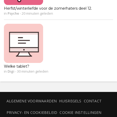
Herfst/winterliefde voor de zomerhaters deel 12.
in
Psyche
-
20 minuten geleden
Welke tablet?
in
Digi
-
30 minuten geleden
ALGEMENE VOORWAARDEN
HUISREGELS
CONTACT
PRIVACY- EN COOKIEBELEID
COOKIE INSTELLINGEN