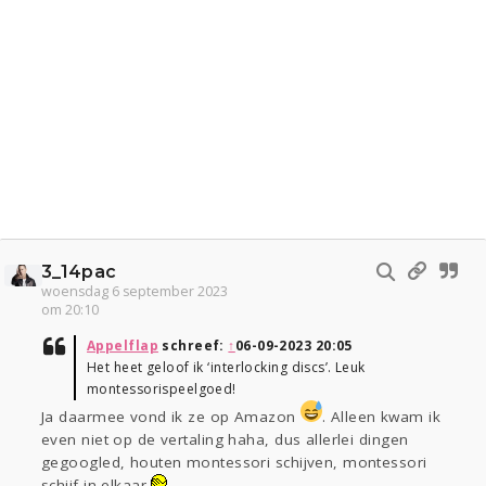
3_14pac
woensdag 6 september 2023
om 20:10
Appelflap
schreef:
↑
06-09-2023 20:05
Het heet geloof ik ‘interlocking discs’. Leuk
montessorispeelgoed!
Ja daarmee vond ik ze op Amazon
. Alleen kwam ik
even niet op de vertaling haha, dus allerlei dingen
gegoogled, houten montessori schijven, montessori
schijf in elkaar