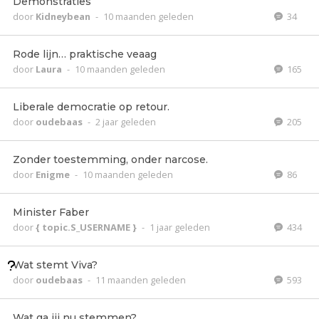
Demonstraties
door
Kidneybean
-
10 maanden geleden
34
Rode lijn… praktische veaag
door
Laura
-
10 maanden geleden
165
Liberale democratie op retour.
door
oudebaas
-
2 jaar geleden
205
Zonder toestemming, onder narcose.
door
Enigme
-
10 maanden geleden
86
Minister Faber
door
{ topic.S_USERNAME }
-
1 jaar geleden
434
Wat stemt Viva?
door
oudebaas
-
11 maanden geleden
593
Wat ga jij nu stemmen?