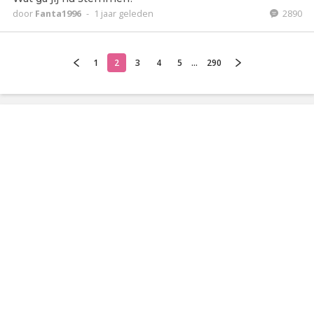
door
Fanta1996
-
1 jaar geleden
2890
1
2
3
4
5
...
290