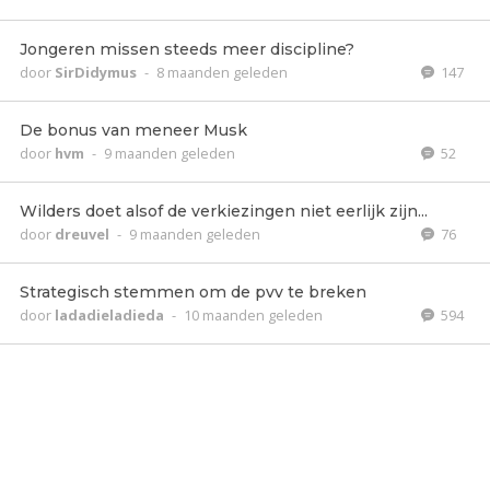
Jongeren missen steeds meer discipline?
door
SirDidymus
-
8 maanden geleden
147
De bonus van meneer Musk
door
hvm
-
9 maanden geleden
52
Wilders doet alsof de verkiezingen niet eerlijk zijn...
door
dreuvel
-
9 maanden geleden
76
Strategisch stemmen om de pvv te breken
door
ladadieladieda
-
10 maanden geleden
594