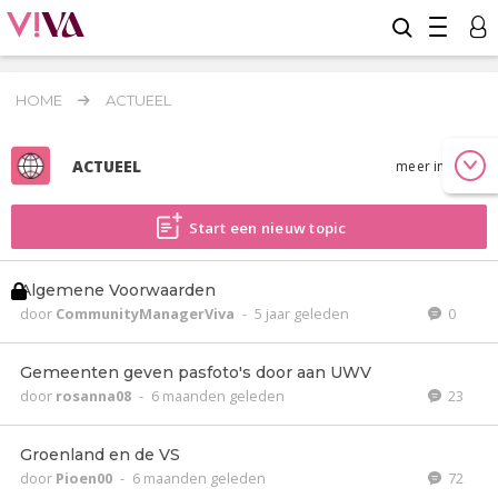
HOME
ACTUEEL
ACTUEEL
meer info
Start een nieuw topic
Algemene Voorwaarden
door
CommunityManagerViva
-
5 jaar geleden
0
Gemeenten geven pasfoto's door aan UWV
door
rosanna08
-
6 maanden geleden
23
Groenland en de VS
door
Pioen00
-
6 maanden geleden
72