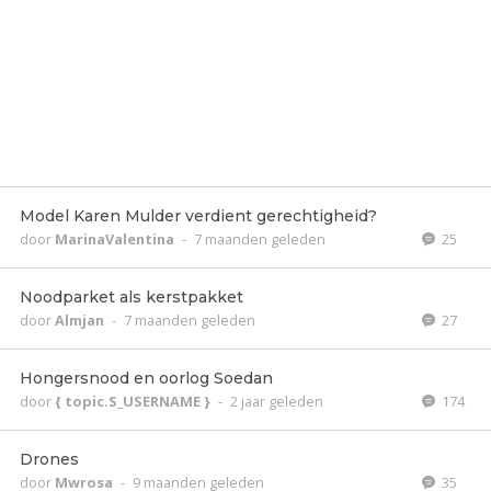
Model Karen Mulder verdient gerechtigheid?
door
MarinaValentina
-
7 maanden geleden
25
Noodparket als kerstpakket
door
Almjan
-
7 maanden geleden
27
Hongersnood en oorlog Soedan
door
{ topic.S_USERNAME }
-
2 jaar geleden
174
Drones
door
Mwrosa
-
9 maanden geleden
35