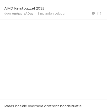
AIVD Kerstpuzzel 2025
door
AnAppleADay
-
8 maanden geleden
117
Paars boekje overheid omtrent noodsituatie